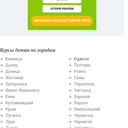
Курсы детям по городам
Винница
Одесса
Днепр
Полтава
Донецк
Ровно
Житомир
Сумы
Запорожье
Тернополь
Ивано-Франковск
Ужгород
Киев
Харьков
Кропивницкий
Херсон
Крым
Хмельницкий
Луганск
Черкассы
Луцк
Чернигов
Львов
Черновцы