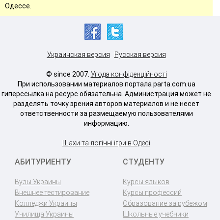
Одессе.
Украинская версия
Русская версия
© since 2007.
Угода конфіденційності
При использовании материалов портала parta.com.ua
гиперссылка на ресурс обязательна. Администрация может не
разделять точку зрения авторов материалов и не несет
ответственности за размещаемую пользователями
информацию.
Шахи та логічні ігри в Одесі
АБИТУРИЕНТУ
СТУДЕНТУ
Вузы Украины
Курсы языков
Внешнее тестирование
Курсы профессий
Колледжи Украины
Образование за рубежом
Училища Украины
Школьные учебники