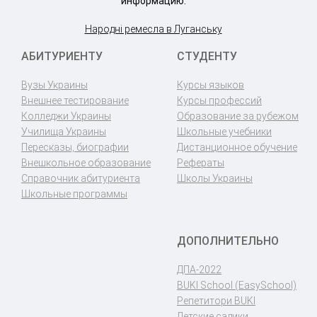
информацию.
Народні ремесла в Луганську
АБИТУРИЕНТУ
СТУДЕНТУ
Вузы Украины
Курсы языков
Внешнее тестирование
Курсы профессий
Колледжи Украины
Образование за рубежом
Училища Украины
Школьные учебники
Пересказы, биографии
Дистанционное обучение
Внешкольное образование
Рефераты
Справочник абитуриента
Школы Украины
Школьные программы
ДОПОЛНИТЕЛЬНО
ДПА-2022
BUKI School (EasySchool)
Репетитори BUKI
Детские садики