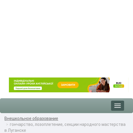
Toggle
navigat
Внешкольное образование
гончарство, лозоплетение, секции народного мастерства
в Луганске