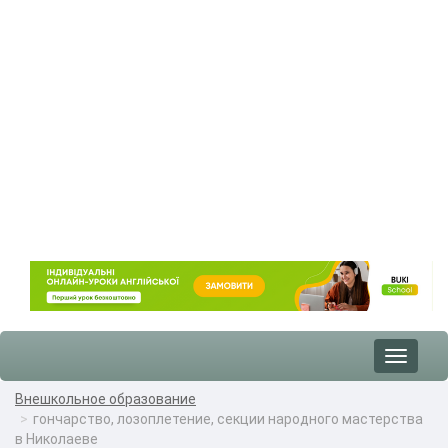
Toggle
navigat
Внешкольное образование
гончарство, лозоплетение, секции народного мастерства
в Николаеве