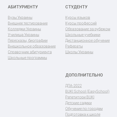
АБИТУРИЕНТУ
СТУДЕНТУ
Вузы Украины
Курсы языков
Внешнее тестирование
Курсы профессий
Колледжи Украины
Образование за рубежом
Училища Украины
Школьные учебники
Пересказы, биографии
Дистанционное обучение
Внешкольное образование
Рефераты
Справочник абитуриента
Школы Украины
Школьные программы
ДОПОЛНИТЕЛЬНО
ДПА-2022
BUKI School (EasySchool)
Репетитори BUKI
Детские садики
Обучение по городам
Подготовка к школе