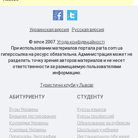
Украинская версия
Русская версия
© since 2007.
Угода конфіденційності
При использовании материалов портала parta.com.ua
гиперссылка на ресурс обязательна. Администрация может не
разделять точку зрения авторов материалов и не несет
ответственности за размещаемую пользователями
информацию.
Туристичні клуби у Львові
АБИТУРИЕНТУ
СТУДЕНТУ
Вузы Украины
Курсы языков
Внешнее тестирование
Курсы профессий
Колледжи Украины
Образование за рубежом
Училища Украины
Школьные учебники
Пересказы, биографии
Дистанционное обучение