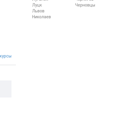
Луцк
Черновцы
Львов
Николаев
курсы