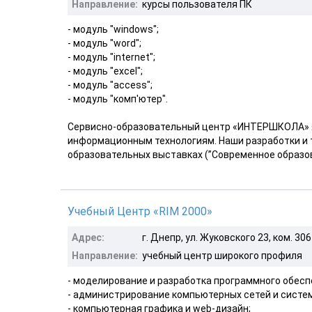
Направление:
курсы пользователя ПК
- модуль "windows";
- модуль "word";
- модуль "internet";
- модуль "excel";
- модуль "access";
- модуль "комп'ютер".
Cервисно-образовательный центр «ИНТЕРШКОЛА» я
информационным технологиям. Наши разработки и 
образовательных выставках (”Современное образован
Учебный Центр «RIM 2000»
Адрес:
г. Днепр, ул. Жуковского 23, ком. 306
Направление:
учебный центр широкого профиля
- моделирование и разработка программного обесп
- администрирование компьютерных сетей и систем
- компьютерная графика и web-дизайн;