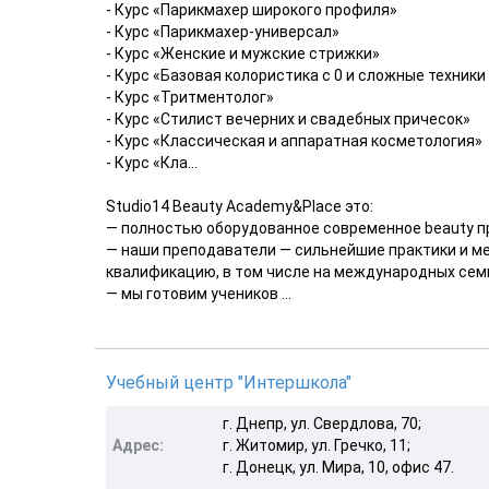
- Курс «Парикмахер широкого профиля»
- Курс «Парикмахер-универсал»
- Курс «Женские и мужские стрижки»
- Курс «Базовая колористика с 0 и сложные техник
- Курс «Тритментолог»
- Курс «Стилист вечерних и свадебных причесок»
- Курс «Классическая и аппаратная косметология»
- Курс «Кла...
Studio14 Beauty Academy&Place это:
— полностью оборудованное современное beauty п
— наши преподаватели — сильнейшие практики и м
квалификацию, в том числе на международных сем
— мы готовим учеников ...
Учебный центр "Интершкола"
г. Днепр, ул. Свердлова, 70;
Адрес:
г. Житомир, ул. Гречко, 11;
г. Донецк, ул. Мира, 10, офис 47.