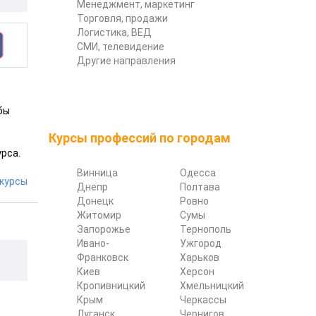
Менеджмент, маркетинг
Торговля, продажи
Логистика, ВЕД
СМИ, телевидение
Другие направления
бы
Курсы профессий по городам
рса.
Винница
Одесса
курсы
Днепр
Полтава
Донецк
Ровно
Житомир
Сумы
Запорожье
Тернополь
Ивано-
Ужгород
Франковск
Харьков
Киев
Херсон
Кропивницкий
Хмельницкий
Крым
Черкассы
Луганск
Чернигов