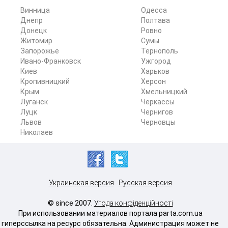
Винница
Одесса
Днепр
Полтава
Донецк
Ровно
Житомир
Сумы
Запорожье
Тернополь
Ивано-Франковск
Ужгород
Киев
Харьков
Кропивницкий
Херсон
Крым
Хмельницкий
Луганск
Черкассы
Луцк
Чернигов
Львов
Черновцы
Николаев
Украинская версия
Русская версия
© since 2007.
Угода конфіденційності
При использовании материалов портала parta.com.ua
гиперссылка на ресурс обязательна. Администрация может не