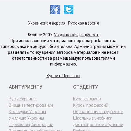
Украинская версия
Русская версия
© since 2007.
Угода конфіденційності
При использовании материалов портала parta.com.ua
гиперссылка на ресурс обязательна. Администрация может не
разделять точку зрения авторов материалов и не несет
ответственности за размещаемую пользователями
информацию.
Курси в Чернігові
АБИТУРИЕНТУ
СТУДЕНТУ
Вузы Украины
Курсы языков
Внешнее тестирование
Курсы профессий
Колледжи Украины
Образование за рубежом
Училища Украины
Школьные учебники
Пересказы, биографии
Дистанционное обучение
Внешкольное образование
Рефераты