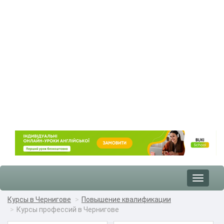
Toggle
navigat
Курсы в Чернигове
Повышение квалификации
Курсы профессий в Чернигове