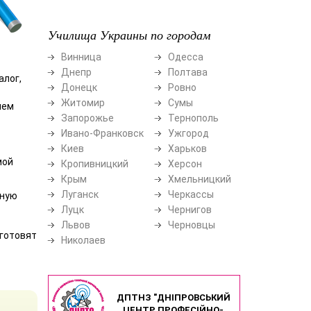
Училища Украины по городам
Винница
Одесса
Днепр
Полтава
алог,
Донецк
Ровно
Житомир
Сумы
нем
Запорожье
Тернополь
Ивано-Франковск
Ужгород
Киев
Харьков
мой
Кропивницкий
Херсон
Крым
Хмельницкий
Луганск
Черкассы
нную
Луцк
Чернигов
Львов
Черновцы
 готовят
Николаев
ДПТНЗ "ДНІПРОВСЬКИЙ
ЦЕНТР ПРОФЕСІЙНО-