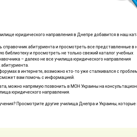
 училище юридического направления в Днепре добавится в наш кат
ть справочник абитуриента и просмотреть все представленные в 
ую библиотеку и просмотреть не только свежий каталог учебных
правочника – далеко не все училища юридического направления
 абитуриента.
форумах в интернете, возможно кто-то уже сталкивался с пробле
 сможет вам помочь с информацией.
ата, можно напрямую позвонить в МОН Украины на консультацио
лища юридического направления.
учения? Просмотрите другие училища Днепра и Украины, которые