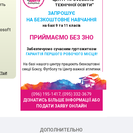
ить
ТЕХНІЧНОЇ ОСВІТИ"
ЗАПРОШУЄ
НА БЕЗКОШТОВНЕ НАВЧАННЯ
на базі 9 та 11 класів
osoft
ПРИЙМАЄМО БЕЗ ЗНО
Забезпечуємо сучасним гуртожитком
ГАРАНТІЯ ПЕРШОГО РОБОЧОГО МІСЦЯ!
На базі нашого центру працюють безкоштовні
секції Боксу, Футболу та Центр важкої атлетики.
атьи
(096) 195-1417, (095) 332-3679
ДІЗНАТИСЬ БІЛЬШЕ ІНФОРМАЦІЇ АБО
ПОДАТИ ЗАЯВУ ОНЛАЙН
ДОПОЛНИТЕЛЬНО