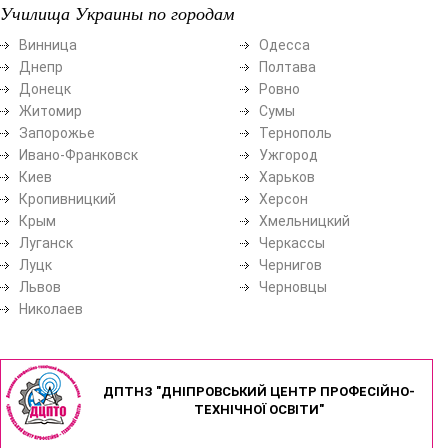
Училища Украины по городам
Винница
Одесса
Днепр
Полтава
Донецк
Ровно
Житомир
Сумы
Запорожье
Тернополь
Ивано-Франковск
Ужгород
Киев
Харьков
Кропивницкий
Херсон
Крым
Хмельницкий
Луганск
Черкассы
Луцк
Чернигов
Львов
Черновцы
Николаев
ДПТНЗ "ДНІПРОВСЬКИЙ ЦЕНТР ПРОФЕСІЙНО-
ТЕХНІЧНОЇ ОСВІТИ"