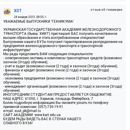
отзыв об техникуме
XIIT
24 января 2013, 09:55
#
УВАЖАЕМЫЕ ВЫПУСКНИКИ ТЕХНИКУМА!
УКРАИНСКАЯ ГОСУДАРСТВЕННАЯ АКАДЕМИЯ ЖЕЛЕЗНОДОРОЖНОГО
ТРАНСПОРТА (бывш. ХИИТ) приглашает ВАС получить качественное
высшее образование и стать востребованным специалистом!
Выпускники нашего ВУЗа получают гарантированное распределение на
предприятия железнодорожного транспорта и транспортной
инфраструктуры!
Мы рады предложить ВАМ следующие специальности:
- электрические системы и комплексы транспортных средств (возможно
заочное (3года) обучение);
- учет и аудит (возможно очное (2 года) и заочное (3года) обучение);
- финансы и кредит (возможно очное (2 года) и заочное (3года)
обучение);
- экономика предприятия (возможно очное (2 года) и заочное (3года)
обучение);
- менеджмент организаций (возможно очное (2 года) и заочное (3года)
обучение).
ИНОГОРОДНИМ СТУДЕНТАМ ПРЕДОСТАВЛЯЕТСЯ ОБЩЕЖИТИЕ.
НАШ АДРЕС: 61050, г. Харьков, площадь Фейербаха, 7.
Более подробную информацию Вы сможете узнать по телефону
приемной комиссии: (057)-730-19-91.
e-mail: xuut_pk@mail.ru
САЙТ АКАДЕМИИ: www.kart.edu.ua
БУДЕМ РАДЫ ВИДЕТЬ ВАС В СТЕНАХ НАШЕГО
СЛАВНОГО ВУЗА!