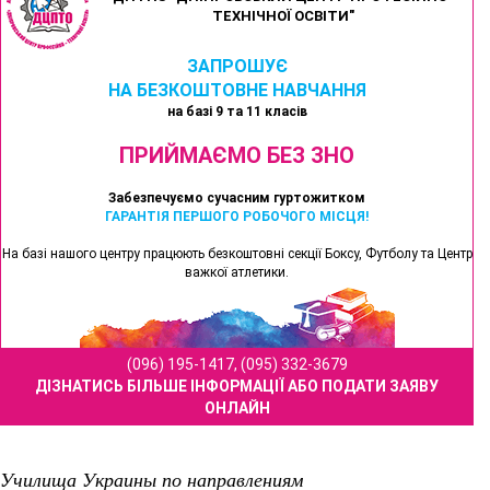
ТЕХНІЧНОЇ ОСВІТИ"
ЗАПРОШУЄ
НА БЕЗКОШТОВНЕ НАВЧАННЯ
на базі 9 та 11 класів
ПРИЙМАЄМО БЕЗ ЗНО
Забезпечуємо сучасним гуртожитком
ГАРАНТІЯ ПЕРШОГО РОБОЧОГО МІСЦЯ!
На базі нашого центру працюють безкоштовні секції Боксу, Футболу та Центр
важкої атлетики.
(096) 195-1417, (095) 332-3679
ДІЗНАТИСЬ БІЛЬШЕ ІНФОРМАЦІЇ АБО ПОДАТИ ЗАЯВУ
ОНЛАЙН
Училища Украины по направлениям