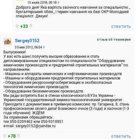
15 июля 2018, 09:18
#
Доброго дня! Яка вартість заочного навчання за спеціальністю _
бухгалтерський облік_ і термін навчання на базі ОКР Молодший
спеціаліст. Дякую!
+33
ответить
отзыв об техникуме
Sergey3152
30 мая 2012, 06:54
#
Выпускники!
У вас есть шанс получить высшее образование и стать
дипломированным специалистом по специальности "Оборудование
химических производств и предприятий строительных материалов" по
направлениям:
- Машины и аппараты химических и нефтехимических производств
- Машины и оборудование предприятий строительных материалов
- Оборудование ресурсоэнергосберегающих и экобезопасных
технологий химических производств
- Оборудование биохимических производств.
Мы рады встретить Вас в стенах классического ВУЗа Украины -
Украинский государственный химико-технологический университет .
Приходите с документами в приёмную комиссию: пр. Гагарина, 8, стань
профессионалом своего дела! Возможно очное (3 года) и заочное (1-3
года обучение). ЖДЁМ!
За справками обращайтесь:
тел.050-5209462 или 050-9318851
е-mail: sergey3152@yandex.ru
+78
ответить