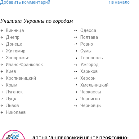
Добавить комментарий
↑ в начало
Училища Украины по городам
Винница
Одесса
Днепр
Полтава
Донецк
Ровно
Житомир
Сумы
Запорожье
Тернополь
Ивано-Франковск
Ужгород
Киев
Харьков
Кропивницкий
Херсон
Крым
Хмельницкий
Луганск
Черкассы
Луцк
Чернигов
Львов
Черновцы
Николаев
ДПТНЗ "ДНІПРОВСЬКИЙ ЦЕНТР ПРОФЕСІЙНО-