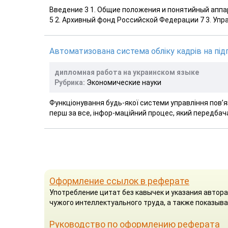
Введение 3 1. Общие положения и понятийный аппа
5 2. Архивный фонд Российской Федерации 7 3. Упра
Автоматизована система обліку кадрів на під
дипломная работа на украинском языке
Рубрика:
Экономические науки
Функціонування будь-якої системи управління пов’яз
перш за все, інфор-маційний процес, який передбача
Оформление ссылок в реферате
Употребление цитат без кавычек и указания автор
чужого интеллектуального труда, а также показыв
Руководство по оформлению реферата