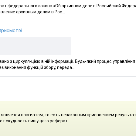
рат федерального закона «Об архивном деле в Российской Федер
вление архивным делом в Рос...
приємстві
ано з циркуля-цією в ній інформації. Будь-який процес управління 
є виконання функцій збору, переда...
а является плагиатом, то есть незаконным присвоением результа
ает скудность пишущего реферат.