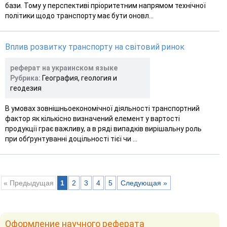
бази. Тому у перспективі пріоритетним напрямом технічної
політики щодо транспорту має бути оновл...
Вплив розвитку транспорту на світовий ринок
реферат на украинском языке
Рубрика:
География, геология и
геодезия
В умовах зовнішньоекономічної діяльності транспортний
фактор як кількісно визначений елемент у вартості
продукції грає важливу, а в ряді випадків вирішальну роль
при обґрунтуванні доцільності тієї чи ...
« Предыдущая
1
2
3
4
5
Следующая »
Оформление научного реферата