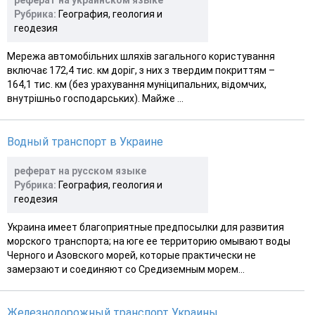
Рубрика:
География, геология и
геодезия
Мережа автомобільних шляхів загального користування
включає 172,4 тис. км доріг, з них з твердим покриттям –
164,1 тис. км (без урахування муніципальних, відомчих,
внутрішньо господарських). Майже ...
Водный транспорт в Украине
реферат на русском языке
Рубрика:
География, геология и
геодезия
Украина имеет благоприятные предпосылки для развития
морского транспорта; на юге ее территорию омывают воды
Черного и Азовского морей, которые практически не
замерзают и соединяют со Средиземным морем...
Железнодорожный транспорт Украины