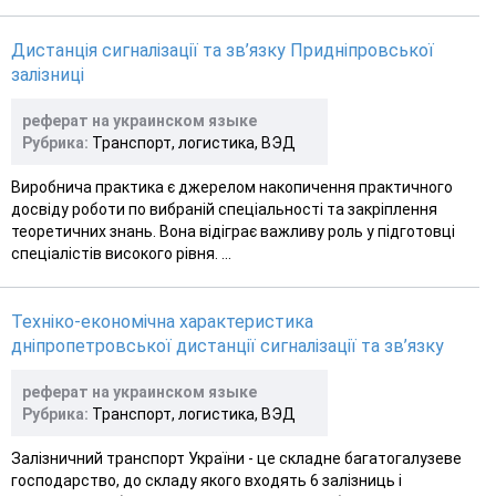
Дистанція сигналізації та зв’язку Придніпровської
залізниці
реферат на украинском языке
Рубрика:
Транспорт, логистика, ВЭД
Виробнича практика є джерелом накопичення практичного
досвіду роботи по вибраній спеціальності та закріплення
теоретичних знань. Вона відіграє важливу роль у підготовці
спеціалістів високого рівня. ...
Техніко-економічна характеристика
дніпропетровської дистанції сигналізації та зв’язку
реферат на украинском языке
Рубрика:
Транспорт, логистика, ВЭД
Залізничний транспорт України - це складне багатогалузеве
господарство, до складу якого входять 6 залізниць і