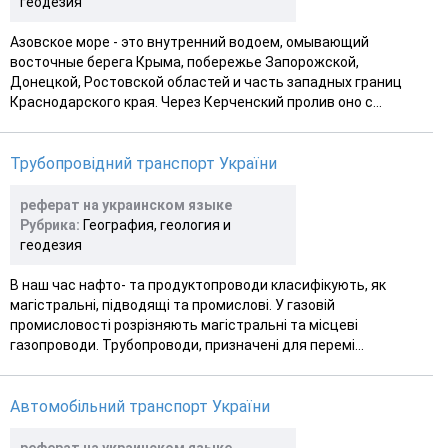
геодезия
Азовское море - это внутренний водоем, омывающий
восточные берега Крыма, побережье Запорожской,
Донецкой, Ростовской областей и часть западных границ
Краснодарского края. Через Керченский пролив оно с...
Трубопровідний транспорт України
реферат на украинском языке
Рубрика:
География, геология и
геодезия
В наш час нафто- та продуктопроводи класифікують, як
магістральні, підводящі та промислові. У газовій
промисловості розрізняють магістральні та місцеві
газопроводи. Трубопроводи, призначені для перемі...
Автомобільний транспорт України
реферат на украинском языке