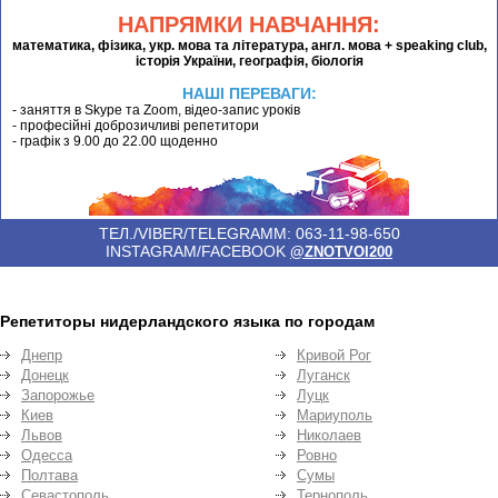
НАПРЯМКИ НАВЧАННЯ:
математика, фізика, укр. мова та література, англ. мова + speaking club,
історія України, географія, біологія
НАШІ ПЕРЕВАГИ:
- заняття в Skype та Zoom, відео-запис уроків
- професійні доброзичливі репетитори
- графік з 9.00 до 22.00 щоденно
ТЕЛ./VIBER/TELEGRAMM: 063-11-98-650
INSTAGRAM/FACEBOOK
@ZNOTVOI200
Репетиторы нидерландского языка по городам
Днепр
Кривой Рог
Донецк
Луганск
Запорожье
Луцк
Киев
Мариуполь
Львов
Николаев
Одесса
Ровно
Полтава
Сумы
Севастополь
Тернополь