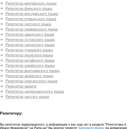
Репетитор венгерского языка
Репетитор финского языка
Репетитор молдавского языка
Репетитор румынского языка
Репетитор датского языка
Репетитор норвежского языка
Репетитор шведского языка
Репетитор эстонского языка
Репетитор греческого языка
Репетитор турецкого языка
Репетитор японского языка
Репетитор китайского языка
Репетитор корейского языка
Репетитор вьетнамского языка
Репетитор арабского языка
Репетитор персидского языка
Репетитор иврита
Репетитор нидерландского языка
Репетитор другого языка
Репетитору:
Вы репетитор нидерландского, а информации о вас еще нет в разделе "Репетиторы в
Ивано-Франковске" на Parta.ua? Вы многое теряете!
Заполните форму
на добавление