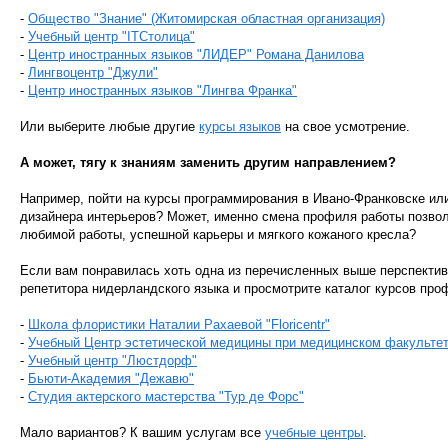
-
Общество "Знание" (Житомирская областная организация)
-
Учебный центр "ITCтолица"
-
Центр иностранных языков "ЛИДЕР" Романа Данилова
-
Лингвоцентр "Джули"
-
Центр иностранных языков "Лингва Франка"
Или выберите любые другие
курсы языков
на свое усмотрение.
А может, тягу к знаниям заменить другим направлением?
Например, пойти на курсы программирования в Ивано-Франковске ил
дизайнера интерьеров? Может, именно смена профиля работы позвол
любимой работы, успешной карьеры и мягкого кожаного кресла?
Если вам понравилась хоть одна из перечисленных выше перспектив,
репетитора нидерландского языка и просмотрите каталог курсов про
-
Школа флористики Наталии Рахаевой "Floricentr"
-
Учебный Центр эстетической медицины при медицинском факультет
-
Учебный центр "Люстдорф"
-
Бьюти-Академия "Дежавю"
-
Студия актерского мастерства "Тур де Форс"
Мало вариантов? К вашим услугам все
учебные центры
.