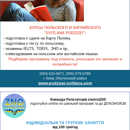
КУРСЫ ПОЛЬСКОГО И АНГЛИЙСКОГО
"SVITLANA PODZIZEI":
- подготовка к сдаче на Карту Поляка,
- подготовка к тесту по польскому,
- экзамены IELTS, TOEFL, ЗНО и пр.,
- собеседования на польском или английском языках.
Подбираю программу под клиента, учитывая его желания и
потребности!
(093) 633-9871, (095) 079-6789
г. Киев, Оболонский район
www.podzizei-svitlana.com
Команда Репетиторів znotvoi200
підготуйся online по шкільній програмі та до ДПА/ЗНО/ЄВІ
ІНДИВІДУАЛЬНІ ТА ГРУПОВІ ЗАНЯТТЯ
від 100 грн/год