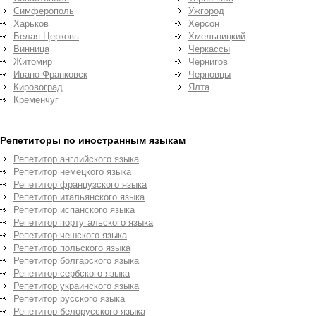
Симферополь
Ужгород
Харьков
Херсон
Белая Церковь
Хмельницкий
Винница
Черкассы
Житомир
Чернигов
Ивано-Франковск
Черновцы
Кировоград
Ялта
Кременчуг
Репетиторы по иностранным языкам
Репетитор английского языка
Репетитор немецкого языка
Репетитор французского языка
Репетитор итальянского языка
Репетитор испанского языка
Репетитор португальского языка
Репетитор чешского языка
Репетитор польского языка
Репетитор болгарского языка
Репетитор сербского языка
Репетитор украинского языка
Репетитор русского языка
Репетитор белорусского языка