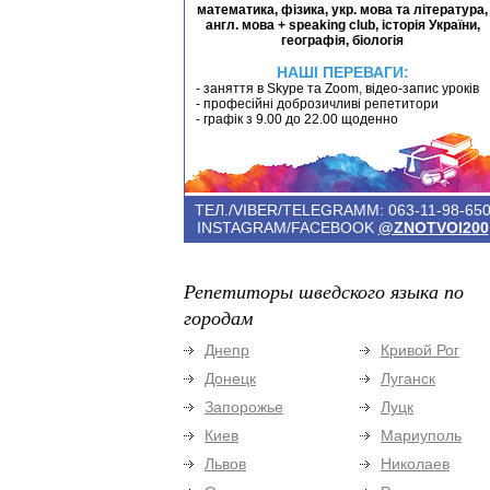
математика, фізика, укр. мова та література,
англ. мова + speaking club, історія України,
географія, біологія
НАШІ ПЕРЕВАГИ:
- заняття в Skype та Zoom, відео-запис уроків
- професійні доброзичливі репетитори
- графік з 9.00 до 22.00 щоденно
ТЕЛ./VIBER/TELEGRAMM: 063-11-98-65
INSTAGRAM/FACEBOOK
@ZNOTVOI200
Репетиторы шведского языка по
городам
Днепр
Кривой Рог
Донецк
Луганск
Запорожье
Луцк
Киев
Мариуполь
Львов
Николаев