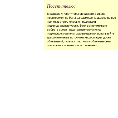
Посетителю:
В разделе «Репетиторы шведского в Ивано-
Франковске» на Parta.ua размещены далеко не все
преподаватели, которые предлагают
индивидуальные уроки. Если вы не сможете
выбрать среди представленного списка
подходящего репетитора шведского, используйте
дополнительные источники информации: доски
объявлений, газеты с частными объявлениями,
поисковые системы и опыт знакомых.