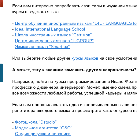
Если вам интересно попробовать свои силы в изучении язык
курсы шведского языка:
-
Центр обучения иностранным языкам "L4L - LANGUAGES for
-
Ideal International Language School
-
Школа иностранных языков "Світ мов"
-
Центр иностранных языков "L-GROUP"
-
Языковая школа "Smartfox"
Или выберите любые другие
курсы языков
на свое усмотрени
А может, тягу к знаниям заменить другим направлением?
Например, пойти на курсы программирования в Ивано-Франк
профессию дизайнера интерьеров? Может, именно смена пр
все возможности любимой работы, успешной карьеры и мягк
Если вам понравилась хоть одна из перечисленных выше пер
репетитора шведского языка и просмотрите каталог курсов 
-
Фотошкола "Dstudio"
-
Модельное агентство "G&O"
-
Студия рисунка и живописи