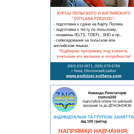
КУРСЫ ПОЛЬСКОГО И АНГЛИЙСКОГО
"SVITLANA PODZIZEI":
- подготовка к сдаче на Карту Поляка,
- подготовка к тесту по польскому,
- экзамены IELTS, TOEFL, ЗНО и пр.,
- собеседования на польском или
английском языках.
Подбираю программу под клиента,
учитывая его желания и потребности!
(093) 633-9871, (095) 079-6789
г. Киев, Оболонский район
www.podzizei-svitlana.com
Команда Репетиторів
znotvoi200
підготуйся online по шкільній
програмі та до ДПА/ЗНО/ЄВІ
ІНДИВІДУАЛЬНІ ТА ГРУПОВІ ЗАНЯТТЯ
від 100 грн/год
НАПРЯМКИ НАВЧАННЯ: