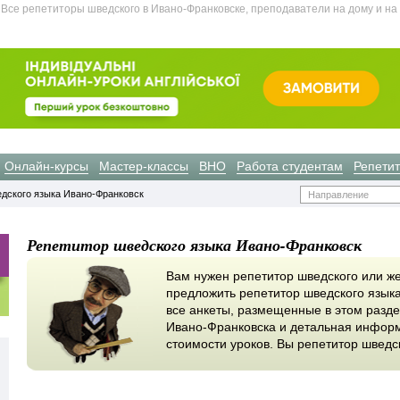
Все репетиторы шведского в Ивано-Франковске, преподаватели на дому и на
Онлайн-курсы
Мастер-классы
ВНО
Работа студентам
Репети
дского языка Ивано-Франковск
Направление
Репетитор шведского языка Ивано-Франковск
Вам нужен репетитор шведского или же
предложить репетитор шведского язык
все анкеты, размещенные в этом разде
Ивано-Франковска и детальная информ
стоимости уроков. Вы репетитор швед