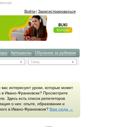
 выезде
Войти
Зарегистрироваться
|
торы
Автошколы
Обучение за рубежом
Город
 вас интересуют уроки, которые может
а в Ивано-Франковске? Просмотрите
ле. Здесь есть список репетиторов
ация о них: опыте, образовании и
ского в Ивано-Франковске?
Вам сюда →