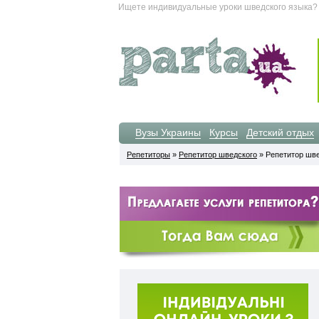
Ищете индивидуальные уроки шведского языка? 
Вузы Украины
Курсы
Детский отдых
Репетиторы
»
Репетитор шведского
» Репетитор шве