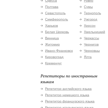
Одесса
Ровно
Полтава
Сумы
Севастополь
Тернополь
Симферополь
Ужгород
Харьков
Херсон
Белая Церковь
Хмельницкий
Винница
Черкассы
Житомир
Чернигов
Ивано-Франковск
Черновцы
Кировоград
Ялта
Кременчуг
Репетиторы по иностранным
языкам
Репетитор английского языка
Репетитор немецкого языка
Репетитор французского языка
Репетитор итальянского языка