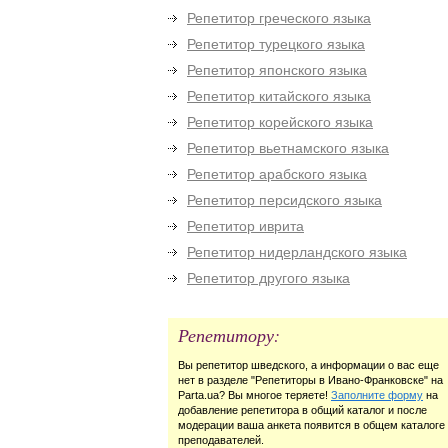
Репетитор греческого языка
Репетитор турецкого языка
Репетитор японского языка
Репетитор китайского языка
Репетитор корейского языка
Репетитор вьетнамского языка
Репетитор арабского языка
Репетитор персидского языка
Репетитор иврита
Репетитор нидерландского языка
Репетитор другого языка
Репетитору:
Вы репетитор шведского, а информации о вас еще
нет в разделе "Репетиторы в Ивано-Франковске" на
Parta.ua? Вы многое теряете!
Заполните форму
на
добавление репетитора в общий каталог и после
модерации ваша анкета появится в общем каталоге
преподавателей.