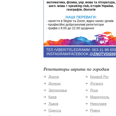
математика, фізика, укр. мова та література,
англ. мова + speaking club, історія України,
географія, біологія
НАШІ ПЕРЕВАГИ:
- заняття в Skype та Zoom, відео-запис уроків
- професійні доброзичливі репетитори
- графік з 9.00 до 22.00 щоденно
ТЕЛ./VIBER/TELEGRAMM: 063-11-98-65
INSTAGRAM/FACEBOOK
@ZNOTVOI200
Репетиторы иврита по городам
Днепр
Кривой Рог
Донецк
Луганск
Запорожье
Луцк
Киев
Мариуполь
Львов
Николаев
Одесса
Ровно