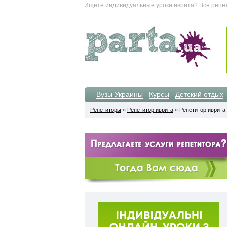
Ищете индивидуальные уроки иврита? Все репет
Вузы Украины
Курсы
Детский отдых
Репетиторы
»
Репетитор иврита
» Репетитор иврита