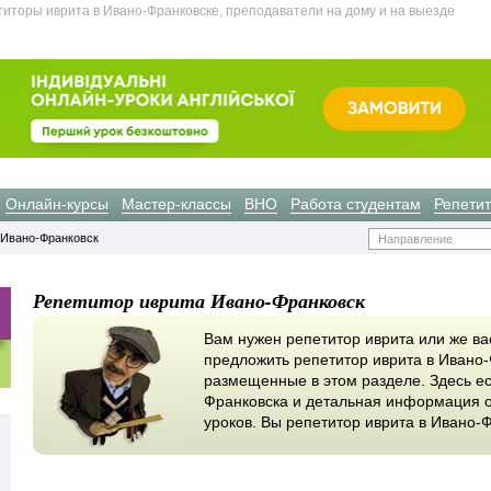
иторы иврита в Ивано-Франковске, преподаватели на дому и на выезде
Онлайн-курсы
Мастер-классы
ВНО
Работа студентам
Репети
 Ивано-Франковск
Направление
Репетитор иврита Ивано-Франковск
Вам нужен репетитор иврита или же ва
предложить репетитор иврита в Ивано-
размещенные в этом разделе. Здесь ес
Франковска и детальная информация о 
уроков. Вы репетитор иврита в Ивано-