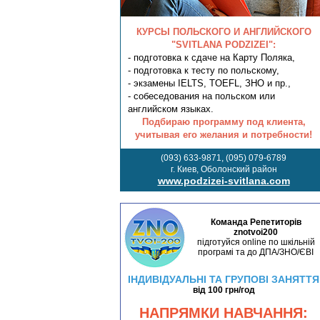
КУРСЫ ПОЛЬСКОГО И АНГЛИЙСКОГО
"SVITLANA PODZIZEI":
- подготовка к сдаче на Карту Поляка,
- подготовка к тесту по польскому,
- экзамены IELTS, TOEFL, ЗНО и пр.,
- собеседования на польском или
английском языках.
Подбираю программу под клиента,
учитывая его желания и потребности!
(093) 633-9871, (095) 079-6789
г. Киев, Оболонский район
www.podzizei-svitlana.com
Команда Репетиторів
znotvoi200
підготуйся online по шкільній
програмі та до ДПА/ЗНО/ЄВІ
ІНДИВІДУАЛЬНІ ТА ГРУПОВІ ЗАНЯТТЯ
від 100 грн/год
НАПРЯМКИ НАВЧАННЯ: