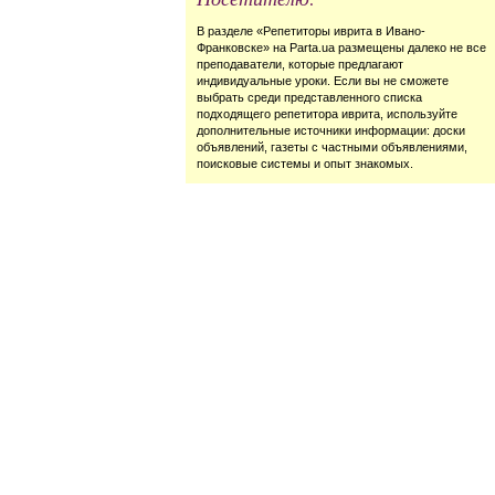
В разделе «Репетиторы иврита в Ивано-
Франковске» на Parta.ua размещены далеко не все
преподаватели, которые предлагают
индивидуальные уроки. Если вы не сможете
выбрать среди представленного списка
подходящего репетитора иврита, используйте
дополнительные источники информации: доски
объявлений, газеты с частными объявлениями,
поисковые системы и опыт знакомых.