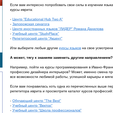
Если вам интересно попробовать свои силы в изучении язык
курсы иврита:
-
Центр "Educational Hub Two A"
-
Запорожская синагога
-
Центр иностранных языков "ЛИДЕР" Романа Данилова
-
Учебный центр "StudyPlace"
-
Репетиторский центр "Акцент"
Или выберите любые другие
курсы языков
на свое усмотрени
А может, тягу к знаниям заменить другим направлением?
Например, пойти на курсы программирования в Ивано-Франк
профессию дизайнера интерьеров? Может, именно смена пр
все возможности любимой работы, успешной карьеры и мягк
Если вам понравилась хоть одна из перечисленных выше пер
репетитора иврита и просмотрите каталог курсов профессий:
-
Обучающий центр "The Best"
-
Учебный центр "Вектор"
-
Учебный центр "Школа профессионалов"