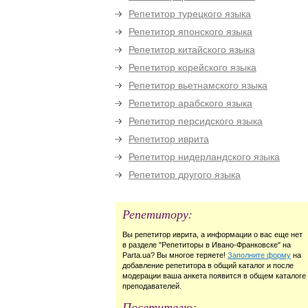
Репетитор турецкого языка
Репетитор японского языка
Репетитор китайского языка
Репетитор корейского языка
Репетитор вьетнамского языка
Репетитор арабского языка
Репетитор персидского языка
Репетитор иврита
Репетитор нидерландского языка
Репетитор другого языка
Репетитору:
Вы репетитор иврита, а информации о вас еще нет
в разделе "Репетиторы в Ивано-Франковске" на
Parta.ua? Вы многое теряете!
Заполните форму
на
добавление репетитора в общий каталог и после
модерации ваша анкета появится в общем каталоге
преподавателей.
Посетителю: