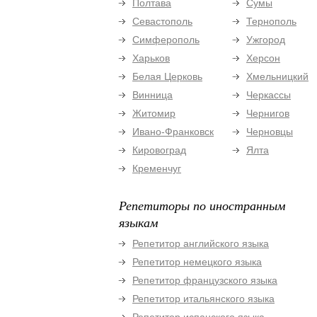
Полтава
Сумы
Севастополь
Тернополь
Симферополь
Ужгород
Харьков
Херсон
Белая Церковь
Хмельницкий
Винница
Черкассы
Житомир
Чернигов
Ивано-Франковск
Черновцы
Кировоград
Ялта
Кременчуг
Репетиторы по иностранным
языкам
Репетитор английского языка
Репетитор немецкого языка
Репетитор французского языка
Репетитор итальянского языка