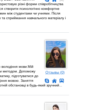
ористовую різні форми співробітництва
аюся створити психологічно комфортне
мин між студентами чи учнями. Після
я та сприймання навчального матеріалу і
м володіння мови.Мій
ним методом. Допоможу
Отзывы (0)
матику, підготуватися до
діння мовою. Заняття
ній обстановці в будь-який зручний...