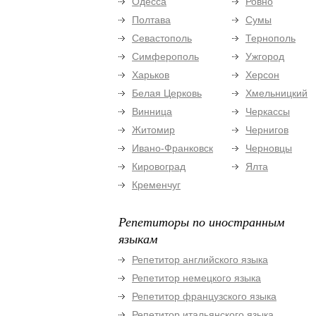
Одесса
Ровно
Полтава
Сумы
Севастополь
Тернополь
Симферополь
Ужгород
Харьков
Херсон
Белая Церковь
Хмельницкий
Винница
Черкассы
Житомир
Чернигов
Ивано-Франковск
Черновцы
Кировоград
Ялта
Кременчуг
Репетиторы по иностранным
языкам
Репетитор английского языка
Репетитор немецкого языка
Репетитор французского языка
Репетитор итальянского языка