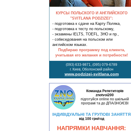
КУРСЫ ПОЛЬСКОГО И АНГЛИЙСКОГО
"SVITLANA PODZIZEI":
- подготовка к сдаче на Карту Поляка,
- подготовка к тесту по польскому,
- экзамены IELTS, TOEFL, ЗНО и пр.,
- собеседования на польском или
английском языках.
Подбираю программу под клиента,
учитывая его желания и потребности!
(093) 633-9871, (095) 079-6789
г. Киев, Оболонский район
www.podzizei-svitlana.com
Команда Репетиторів
znotvoi200
підготуйся online по шкільній
програмі та до ДПА/ЗНО/ЄВІ
ІНДИВІДУАЛЬНІ ТА ГРУПОВІ ЗАНЯТТЯ
від 100 грн/год
НАПРЯМКИ НАВЧАННЯ: