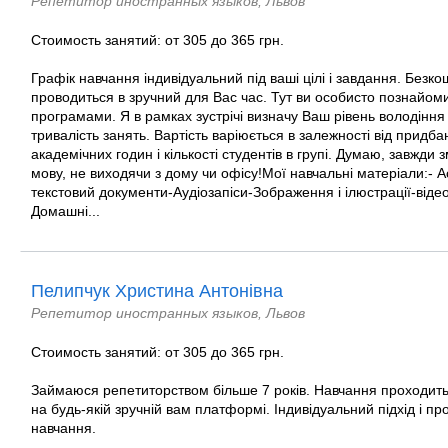
Репетитор иностранных языков, Львов
Стоимость занятий: от 305 до 365 грн.
Графік навчання індивідуальний під ваші цілі і завдання. Безк
проводиться в зручний для Вас час. Тут ви особисто познайоми
програмами. Я в рамках зустрічі визначу Ваш рівень володіння 
тривалість занять. Вартість варіюється в залежності від придба
академічних годин і кількості студентів в групі. Думаю, завжд
мову, не виходячи з дому чи офісу!Мої навчальні матеріали:- 
текстовий документи-Аудіозапіси-Зображення і ілюстрації-віде
Домашні...
Пелипчук Христина Антонівна
Репетитор иностранных языков, Львов
Стоимость занятий: от 305 до 365 грн.
Займаюся репетиторством більше 7 років. Навчання проходить
на будь-якій зручній вам платформі. Індивідуальний підхід і пр
навчання.