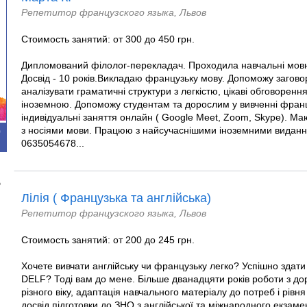
Репетитор французского языка, Львов
Стоимость занятий: от 300 до 450 грн.
Дипломований філолог-перекладач. Проходила навчальні мовн
Досвід - 10 років.Викладаю французьку мову. Допоможу загово
аналізувати граматичні структури з легкістю, цікаві обговорення
іноземною. Допоможу студентам та дорослим у вивченні фран
індивідуальні заняття онлайн ( Google Meet, Zoom, Skype). Маю
з носіями мови. Працюю з найсучаснішими іноземними видання
0
0635054678...
о
Лілія ( Французька та англійська)
Репетитор французского языка, Львов
Стоимость занятий: от 200 до 245 грн.
Хочете вивчати англійську чи французьку легко? Успішно здати
DELF? Тоді вам до мене. Більше дванадцяти років роботи з до
різного віку, адаптація навчального матеріалу до потреб і рівня
досвід підготовки до ЗНО з англійської та міжнародного екзаме