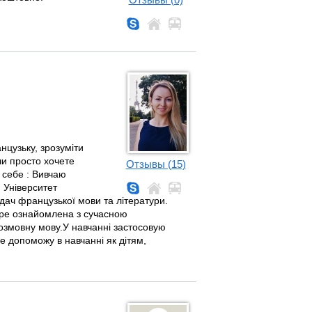
цузьку, зрозуміти
чи просто хочете
Отзывы (15)
 себе : Вивчаю
 Університет
адач французької мови та літератури.
обре ознайомлена з сучасною
озмовну мову.У навчанні застосовую
че допоможу в навчанні як дітям,