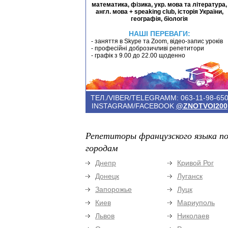
математика, фізика, укр. мова та література,
англ. мова + speaking club, історія України,
географія, біологія
НАШІ ПЕРЕВАГИ:
- заняття в Skype та Zoom, відео-запис уроків
- професійні доброзичливі репетитори
- графік з 9.00 до 22.00 щоденно
ТЕЛ./VIBER/TELEGRAMM: 063-11-98-65
INSTAGRAM/FACEBOOK
@ZNOTVOI200
Репетиторы французского языка п
городам
Днепр
Кривой Рог
Донецк
Луганск
Запорожье
Луцк
Киев
Мариуполь
Львов
Николаев