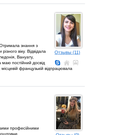
 Отримала знання з
різного віку. Відвідала
Отзывы (11)
ледонія, Вануату,
 маю постійний досвід
а місцевій французькій відпрацювала
нашими професійними
коштовне.
Отзывы (0)