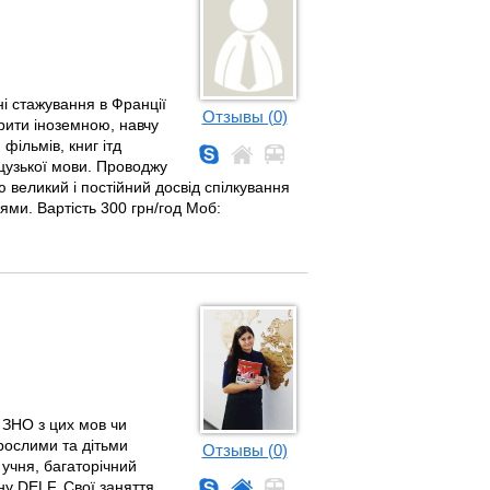
і стажування в Франції
Отзывы (0)
рити іноземною, навчу
 фільмів, книг ітд
цузької мови. Проводжу
 великий і постійний досвід спілкування
ми. Вартість 300 грн/год Моб:
 ЗНО з цих мов чи
рослими та дітьми
Отзывы (0)
 учня, багаторічний
ну DELF. Свої заняття