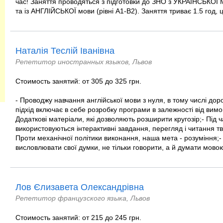
час! Заняття проводяться з підготовки до ЗНО з УКРАЇНСЬКО
та із АНГЛІЙСЬКОЇ мови (рівні A1-B2). Заняття триває 1.5 год, ці
Наталія Теслій Іванівна
Репетитор иностранных языков, Львов
Стоимость занятий: от 305 до 325 грн.
- Проводжу навчання англійської мови з нуля, в тому числі дор
підхід включає в себе розробку програми в залежності від вимог
Додаткові матеріали, які дозволяють розширити кругозір;- Під ч
використовуються інтерактивні завдання, перегляд і читання тв
Проти механічної політики виконання, наша мета - розуміння;-
висловлювати свої думки, не тільки говорити, а й думати мовою,
Лов Єлизавета Олександрівна
Репетитор французского языка, Львов
Стоимость занятий: от 215 до 245 грн.