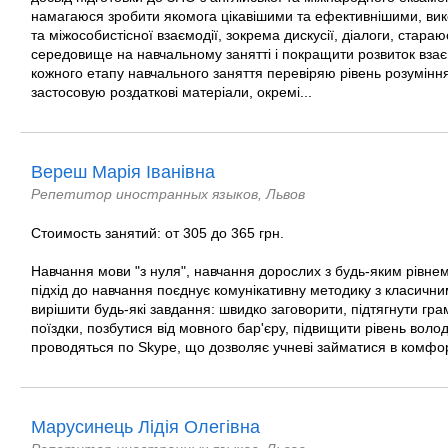
намагаюся зробити якомога цікавішими та ефективнішими, вик
та міжособистісної взаємодії, зокрема дискусії, діалоги, стар
середовище на навчальному занятті і покращити розвиток взає
кожного етапу навчального заняття перевіряю рівень розумінн
застосовую роздаткові матеріали, окремі...
Вереш Марія Іванівна
Репетитор иностранных языков, Львов
Стоимость занятий: от 305 до 365 грн.
Навчання мови "з нуля", навчання дорослих з будь-яким рівне
підхід до навчання поєднує комунікативну методику з класич
вирішити будь-які завдання: швидко заговорити, підтягнути гра
поїздки, позбутися від мовного бар'єру, підвищити рівень воло
проводяться по Skype, що дозволяє учневі займатися в комфорт
Марусинець Лідія Олегівна