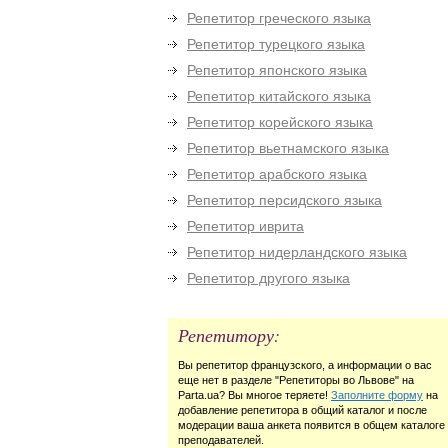
Репетитор греческого языка
Репетитор турецкого языка
Репетитор японского языка
Репетитор китайского языка
Репетитор корейского языка
Репетитор вьетнамского языка
Репетитор арабского языка
Репетитор персидского языка
Репетитор иврита
Репетитор нидерландского языка
Репетитор другого языка
Репетитору:
Вы репетитор французского, а информации о вас
еще нет в разделе "Репетиторы во Львове" на
Parta.ua? Вы многое теряете!
Заполните форму
на
добавление репетитора в общий каталог и после
модерации ваша анкета появится в общем каталоге
преподавателей.