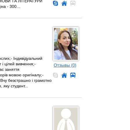
Ї МОВИ ТА ЛІТЕРАТУРИ
на - 300...
ослих;- Індивідуальний
 і цілей вивчення;-
Отзывы (0)
ас заняття
орів мовою оригіналу;-
 Вчу безстрашно і грамотно
 яку студент...