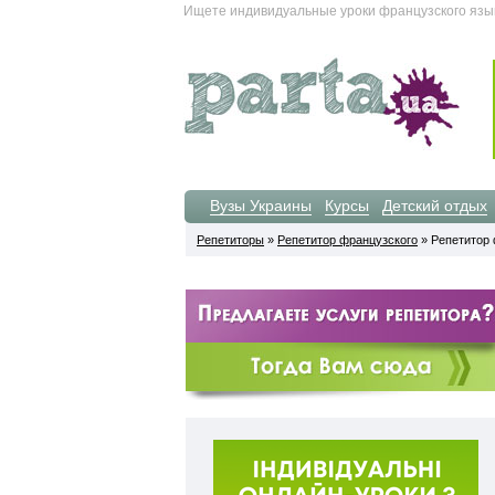
Ищете индивидуальные уроки французского язык
Вузы Украины
Курсы
Детский отдых
Репетиторы
»
Репетитор французского
» Репетитор 