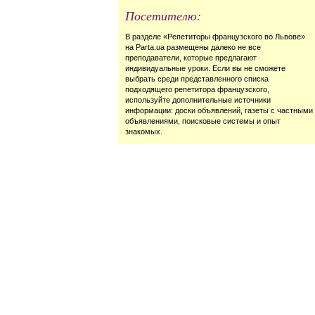
Посетителю:
В разделе «Репетиторы французского во Львове»
на Parta.ua размещены далеко не все
преподаватели, которые предлагают
индивидуальные уроки. Если вы не сможете
выбрать среди представленного списка
подходящего репетитора французского,
используйте дополнительные источники
информации: доски объявлений, газеты с частными
объявлениями, поисковые системы и опыт
знакомых.