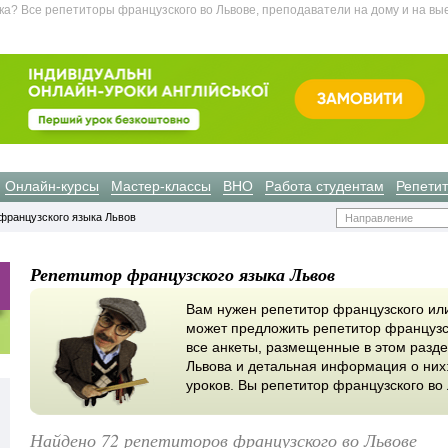
а? Все репетиторы французского во Львове, преподаватели на дому и на вы
Онлайн-курсы
Мастер-классы
ВНО
Работа студентам
Репети
французского языка Львов
Направление
Репетитор французского языка Львов
Вам нужен репетитор французского или
может предложить репетитор французс
все анкеты, размещенные в этом разде
Львова и детальная информация о них:
уроков. Вы репетитор французского во
Найдено 72 репетиторов французского во Львове