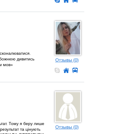
осконалюватися.
обожнюю дивитись
Отзывы (0)
ям мов»
ьтат. Тому я беру лише
Отзывы (0)
результат та цінують