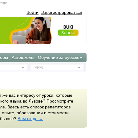
езде
Войти
Зарегистрироваться
|
торы
Автошколы
Обучение за рубежом
Город
 же вас интересуют уроки, которые
кого языка во Львове? Просмотрите
ле. Здесь есть список репетиторов
 опыте, образовании и стоимости
 Львове?
Вам сюда →