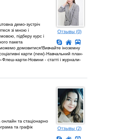
оштовна демо-зустріч
теся зі мною і
Отзывы (0)
мовою, підберу курс і
ного пакета
и зможемо домовитися!Вивчайте іноземну
Асоціативні карти (new)-Навчальний план-
о-Флеш-карти-Новини - статті і журнали-
 онлайн та стаціонарно
ограма та графік
Отзывы (2)