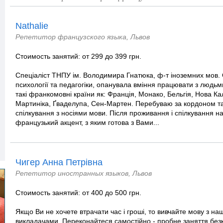
Nathalie
Репетитор французского языка, Львов
Стоимость занятий: от 299 до 399 грн.
Спеціаліст ТНПУ ім. Володимира Гнатюка, ф-т іноземних мов.
психології та педагогіки, опанувала вміння працювати з людьми 
такі франкомовні країни як: Франція, Монако, Бельгія, Нова Ка
Мартиніка, Ґваделупа, Сен-Мартен. Перебуваю за кордоном та
спілкування з носіями мови. Після проживання і спілкування н
французький акцент, з яким готова з Вами...
Чигер Анна Петрівна
Репетитор иностранных языков, Львов
Стоимость занятий: от 400 до 500 грн.
Якщо Ви не хочете втрачати час і гроші, то вивчайте мову з 
викладачами. Переконайтеся самостійно - пробне заняття без