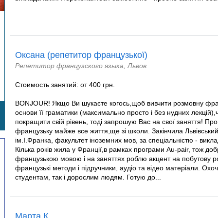
Оксана (репетитор французької)
Репетитор французского языка, Львов
Стоимость занятий: от 400 грн.
BONJOUR! Якщо Ви шукаєте когось,щоб вивчити розмовну фран
основи її граматики (максимально просто і без нудних лекцій),
покращити свій рівень, тоді запрошую Вас на свої заняття! Про
французьку майже все життя,ще зі школи. Закінчила Львівський
ім.І.Франка, факультет іноземних мов, за спеціальністю - викл
Кілька років жила у Франції,в рамках програми Au-pair, тож д
французькою мовою і на заняттях роблю акцент на побутову р
французькі методи і підручники, аудіо та відео матеріали. Охо
студентам, так і дорослим людям. Готую до...
Марта К.