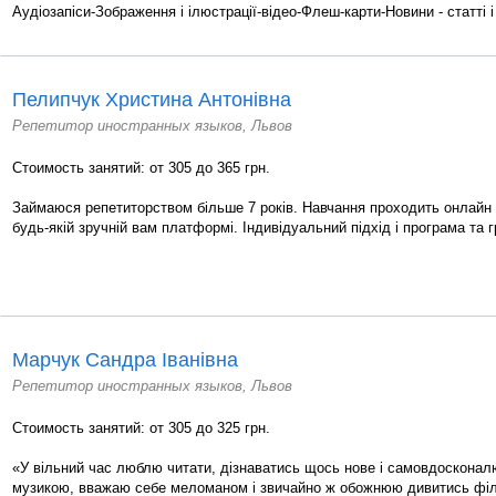
Аудіозапіси-Зображення і ілюстрації-відео-Флеш-карти-Новини - статті 
Пелипчук Христина Антонівна
Репетитор иностранных языков, Львов
Стоимость занятий: от 305 до 365 грн.
Займаюся репетиторством більше 7 років. Навчання проходить онлайн 
будь-якій зручній вам платформі. Індивідуальний підхід і програма та 
Марчук Сандра Іванівна
Репетитор иностранных языков, Львов
Стоимость занятий: от 305 до 325 грн.
«У вільний час люблю читати, дізнаватись щось нове і самовдоскона
музикою, вважаю себе меломаном і звичайно ж обожнюю дивитись філь