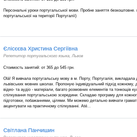
Персональні уроки португальської мови. Пробне заняття безкоштовне. 
португальської на території Португалії)
Єлісєєва Христина Сергіївна
Репетитор португальского языка, Львов
Стоимость занятий: от 365 до 545 грн.
Olá! Я вивчала португальську мову в м. Порту, Португалія, викладала д
львівських мовних школах. Пропоную індивідуальний підхід кожному, 
відео- та аудіо - матеріали, багато розмовних елементів та тонкощів ку
спілкування португальською зсередини. Складаю програму для кожного
підготовки, побажаннями, цілями. Ми можемо детально вивчати грамати
акцентувати на практичному спілкуванні. Até...
Світлана Панчишин