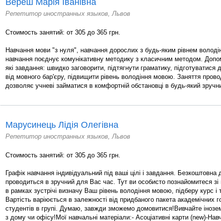
Вереш Марія Іванівна
Репетитор иностранных языков, Львов
Стоимость занятий: от 305 до 365 грн.
Навчання мови "з нуля", навчання дорослих з будь-яким рівнем володі
навчання поєднує комунікативну методику з класичним методом. Допо
які завдання: швидко заговорити, підтягнути граматику, підготуватися 
від мовного бар'єру, підвищити рівень володіння мовою. Заняття пров
дозволяє учневі займатися в комфортній обстановці в будь-який зручни
Марусинець Лідія Олегівна
Репетитор иностранных языков, Львов
Стоимость занятий: от 305 до 365 грн.
Графік навчання індивідуальний під ваші цілі і завдання. Безкоштовна 
проводиться в зручний для Вас час. Тут ви особисто познайомитеся зі
в рамках зустрічі визначу Ваш рівень володіння мовою, підберу курс і 
Вартість варіюється в залежності від придбаного пакета академічних го
студентів в групі. Думаю, завжди зможемо домовитися!Вивчайте інозе
з дому чи офісу!Мої навчальні матеріали:- Асоціативні карти (new)-На