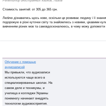
Репетитор иностранных языков, Львов
Стоимость занятий: от 305 до 365 грн.
Люблю дізнаватись щось нове, оскільки це розвиває людину і її знання
подорожую в різні куточки світу та знайомлюсь з новими, цікавими к
вивченням різних мов та самовдосконалююсь, в чому можу допомогти 
Обучение с помощью
аудиозаписей
Мы привыкли, что аудиозаписи
используются чаще всего в
специализированных школах. На
самом деле и техникумы, и
училища и колледжи Украины
понемногу начинают внедрять
технологии аудиовосприятия.