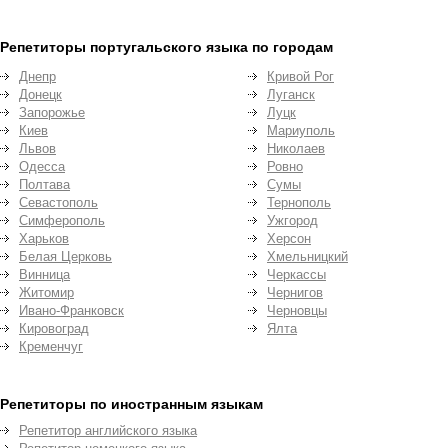
Репетиторы португальского языка по городам
Днепр
Кривой Рог
Донецк
Луганск
Запорожье
Луцк
Киев
Мариуполь
Львов
Николаев
Одесса
Ровно
Полтава
Сумы
Севастополь
Тернополь
Симферополь
Ужгород
Харьков
Херсон
Белая Церковь
Хмельницкий
Винница
Черкассы
Житомир
Чернигов
Ивано-Франковск
Черновцы
Кировоград
Ялта
Кременчуг
Репетиторы по иностранным языкам
Репетитор английского языка