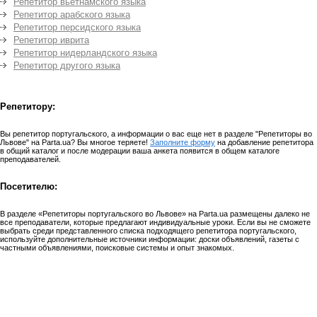
Репетитор вьетнамского языка
Репетитор арабского языка
Репетитор персидского языка
Репетитор иврита
Репетитор нидерландского языка
Репетитор другого языка
Репетитору:
Вы репетитор португальского, а информации о вас еще нет в разделе "Репетиторы во
Львове" на Parta.ua? Вы многое теряете!
Заполните форму
на добавление репетитора
в общий каталог и после модерации ваша анкета появится в общем каталоге
преподавателей.
Посетителю:
В разделе «Репетиторы португальского во Львове» на Parta.ua размещены далеко не
все преподаватели, которые предлагают индивидуальные уроки. Если вы не сможете
выбрать среди представленного списка подходящего репетитора португальского,
используйте дополнительные источники информации: доски объявлений, газеты с
частными объявлениями, поисковые системы и опыт знакомых.