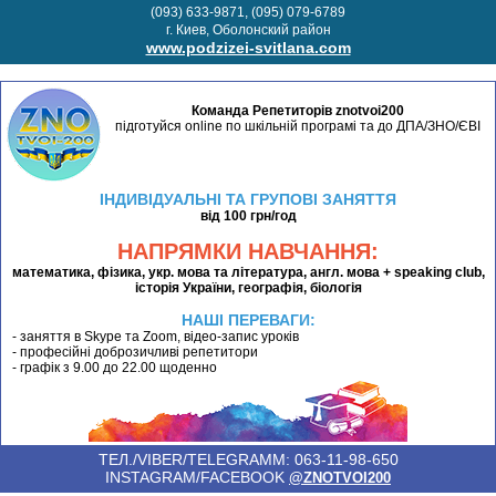
(093) 633-9871, (095) 079-6789
г. Киев, Оболонский район
www.podzizei-svitlana.com
Команда Репетиторів znotvoi200
підготуйся online по шкільній програмі та до ДПА/ЗНО/ЄВІ
ІНДИВІДУАЛЬНІ ТА ГРУПОВІ ЗАНЯТТЯ
від 100 грн/год
НАПРЯМКИ НАВЧАННЯ:
математика, фізика, укр. мова та література, англ. мова + speaking club,
історія України, географія, біологія
НАШІ ПЕРЕВАГИ:
- заняття в Skype та Zoom, відео-запис уроків
- професійні доброзичливі репетитори
- графік з 9.00 до 22.00 щоденно
ТЕЛ./VIBER/TELEGRAMM: 063-11-98-650
INSTAGRAM/FACEBOOK
@ZNOTVOI200