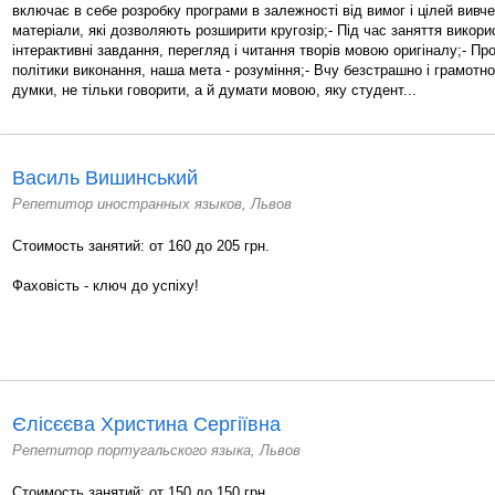
включає в себе розробку програми в залежності від вимог і цілей вивче
матеріали, які дозволяють розширити кругозір;- Під час заняття викор
інтерактивні завдання, перегляд і читання творів мовою оригіналу;- Пр
політики виконання, наша мета - розуміння;- Вчу безстрашно і грамотн
думки, не тільки говорити, а й думати мовою, яку студент...
Василь Вишинський
Репетитор иностранных языков, Львов
Стоимость занятий: от 160 до 205 грн.
Фаховість - ключ до успіху!
Єлісєєва Христина Сергіївна
Репетитор португальского языка, Львов
Стоимость занятий: от 150 до 150 грн.