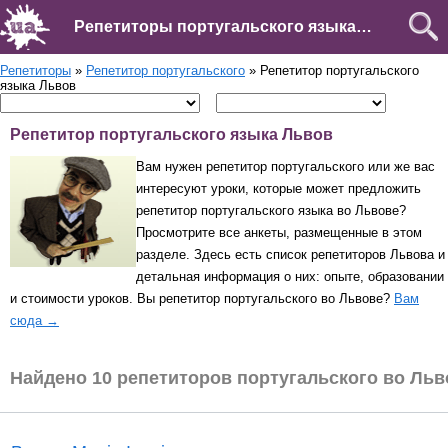
Репетиторы португальского языка во Львове
Репетиторы
»
Репетитор португальского
» Репетитор португальского
языка Львов
Репетитор португальского языка Львов
Вам нужен репетитор португальского или же вас
интересуют уроки, которые может предложить
репетитор португальского языка во Львове?
Просмотрите все анкеты, размещенные в этом
разделе. Здесь есть список репетиторов Львова и
детальная информация о них: опыте, образовании
и стоимости уроков. Вы репетитор португальского во Львове?
Вам
сюда →
Найдено 10 репетиторов португальского во Льв