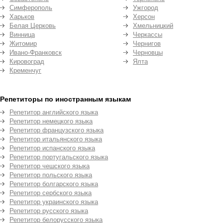
Симферополь
Ужгород
Харьков
Херсон
Белая Церковь
Хмельницкий
Винница
Черкассы
Житомир
Чернигов
Ивано-Франковск
Черновцы
Кировоград
Ялта
Кременчуг
Репетиторы по иностранным языкам
Репетитор английского языка
Репетитор немецкого языка
Репетитор французского языка
Репетитор итальянского языка
Репетитор испанского языка
Репетитор португальского языка
Репетитор чешского языка
Репетитор польского языка
Репетитор болгарского языка
Репетитор сербского языка
Репетитор украинского языка
Репетитор русского языка
Репетитор белорусского языка