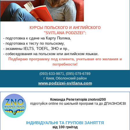
КУРСЫ ПОЛЬСКОГО И АНГЛИЙСКОГО
"SVITLANA PODZIZEI":
- подготовка к сдаче на Карту Поляка,
- подготовка к тесту по польскому,
- экзамены IELTS, TOEFL, ЗНО и пр.,
- собеседования на польском или английском языках.
Подбираю программу под клиента, учитывая его желания и
потребности!
(093) 633-9871, (095) 079-6789
г. Киев, Оболонский район
www.podzizei-svitlana.com
Команда Репетиторів znotvoi200
підготуйся online по шкільній програмі та до ДПА/ЗНО/ЄВІ
ІНДИВІДУАЛЬНІ ТА ГРУПОВІ ЗАНЯТТЯ
від 100 грн/год