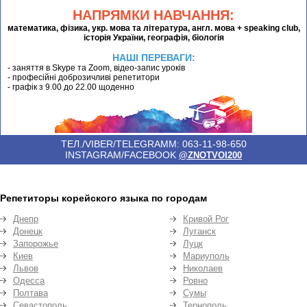
НАПРЯМКИ НАВЧАННЯ:
математика, фізика, укр. мова та література, англ. мова + speaking club,
історія України, географія, біологія
НАШІ ПЕРЕВАГИ:
- заняття в Skype та Zoom, відео-запис уроків
- професійні доброзичливі репетитори
- графік з 9.00 до 22.00 щоденно
ТЕЛ./VIBER/TELEGRAMM: 063-11-98-650
INSTAGRAM/FACEBOOK
@ZNOTVOI200
Репетиторы корейского языка по городам
Днепр
Кривой Рог
Донецк
Луганск
Запорожье
Луцк
Киев
Мариуполь
Львов
Николаев
Одесса
Ровно
Полтава
Сумы
Севастополь
Тернополь