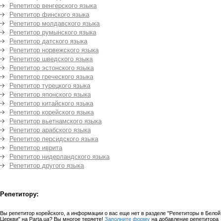
Репетитор венгерского языка
Репетитор финского языка
Репетитор молдавского языка
Репетитор румынского языка
Репетитор датского языка
Репетитор норвежского языка
Репетитор шведского языка
Репетитор эстонского языка
Репетитор греческого языка
Репетитор турецкого языка
Репетитор японского языка
Репетитор китайского языка
Репетитор корейского языка
Репетитор вьетнамского языка
Репетитор арабского языка
Репетитор персидского языка
Репетитор иврита
Репетитор нидерландского языка
Репетитор другого языка
Репетитору:
Вы репетитор корейского, а информации о вас еще нет в разделе "Репетиторы в Белой
Церкви" на Parta.ua? Вы многое теряете!
Заполните форму
на добавление репетитора