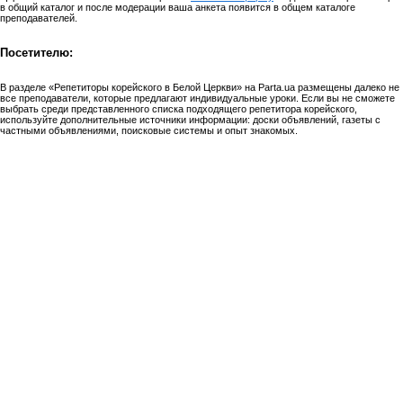
в общий каталог и после модерации ваша анкета появится в общем каталоге
преподавателей.
Посетителю:
В разделе «Репетиторы корейского в Белой Церкви» на Parta.ua размещены далеко не
все преподаватели, которые предлагают индивидуальные уроки. Если вы не сможете
выбрать среди представленного списка подходящего репетитора корейского,
используйте дополнительные источники информации: доски объявлений, газеты с
частными объявлениями, поисковые системы и опыт знакомых.