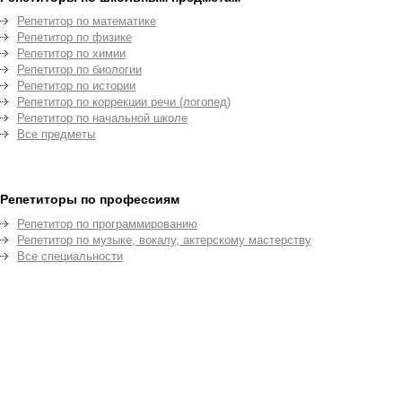
Репетитор по математике
Репетитор по физике
Репетитор по химии
Репетитор по биологии
Репетитор по истории
Репетитор по коррекции речи (логопед)
Репетитор по начальной школе
Все предметы
Репетиторы по профессиям
Репетитор по программированию
Репетитор по музыке, вокалу, актерскому мастерству
Все специальности