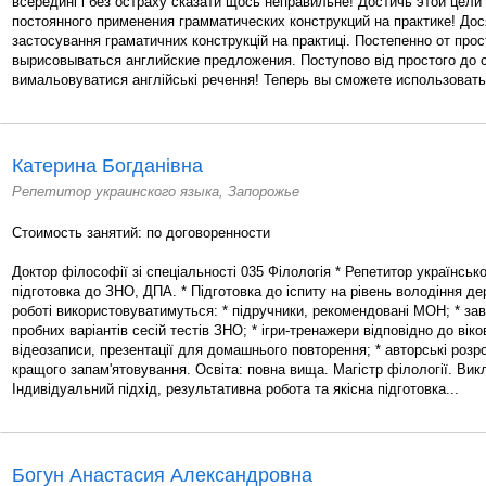
всередині і без остраху сказати щось неправильне! Достичь этой цел
постоянного применения грамматических конструкций на практике! Дос
застосування граматичних конструкцій на практиці. Постепенно от прос
вырисовываться английские предложения. Поступово від простого до с
вимальовуватися англійські речення! Теперь вы сможете использовать.
Катерина Богданівна
Репетитор украинского языка, Запорожье
Стоимость занятий: по договоренности
Доктор філософії зі спеціальності 035 Філологія * Репетитор українсько
підготовка до ЗНО, ДПА. * Підготовка до іспиту на рівень володіння 
роботі використовуватимуться: * підручники, рекомендовані МОН; * за
пробних варіантів сесій тестів ЗНО; * ігри-тренажери відповідно до вік
відеозаписи, презентації для домашнього повторення; * авторські розр
кращого запам'ятовування. Освіта: повна вища. Магістр філології. Вик
Індивідуальний підхід, результативна робота та якісна підготовка...
Богун Анастасия Александровна