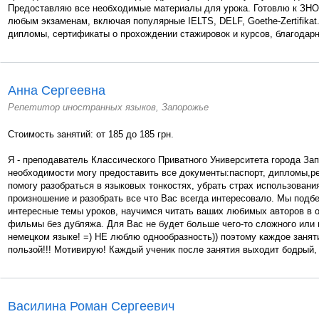
Предоставляю все необходимые материалы для урока. Готовлю к ЗНО 
любым экзаменам, включая популярные IELTS, DELF, Goethe-Zertifik
дипломы, сертификаты о прохождении стажировок и курсов, благодарн
Анна Сергеевна
Репетитор иностранных языков, Запорожье
Стоимость занятий: от 185 до 185 грн.
Я - преподаватель Классического Приватного Университета города За
необходимости могу предоставить все документы:паспорт, дипломы,р
помогу разобраться в языковых тонкостях, убрать страх использовани
произношение и разобрать все что Вас всегда интересовало. Мы подб
интересные темы уроков, научимся читать ваших любимых авторов в о
фильмы без дубляжа. Для Вас не будет больше чего-то сложного или 
немецком языке! =) НЕ люблю однообразность)) поэтому каждое заняти
пользой!!! Мотивирую! Каждый ученик после занятия выходит бодрый, 
Василина Роман Сергеевич