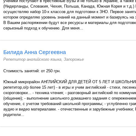
ученики поступают в престижные Вузы и не только в Украине, а также 
(Нидерланды, Словакия, Чехия, Польша, Канада, Южная Корея и т.д.)
осуществляю набор 10-x классов для подготовки к ЗНО. Первое заня
котором определяю уровень знаний на данный момент и базируясь на 
В Вашем распоряжении будут все ресурсы и материалы для подготовки
серьезный подход к обучению. Для меня...
Билида Анна Сергеевна
Репетитор английского языка, Запорожье
Стоимость занятий: от 250 грн.
Южный микрорайон АНГЛИЙСКИЙ ДЛЯ ДЕТЕЙ ОТ 5 ЛЕТ И ШКОЛЬНИ
репетитор,о/р более 15 лет) - в игры и учим английский - стихи, песен
скороговорки... - техника чтения; - разговорный английский по коммун
(общение); - выполнение школьного домашнего задания с опережением
обучение, с учетом требований школьной программы; - углубленно грам
аудио и видео материалами. - отечественные и зарубежные учебники; 
родители...