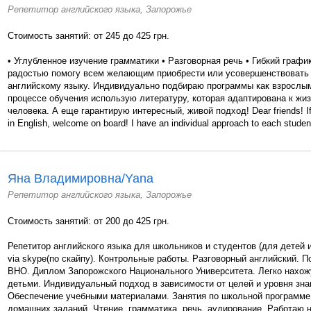
Репетитор английского языка, Запорожье
Стоимость занятий: от 245 до 425 грн.
• Углубленное изучение грамматики • Разговорная речь • Гибкий графи
радостью помогу всем желающим приобрести или усовершенствовать 
английскому языку. Индивидуально подбираю программы как взрослым,
процессе обучения использую литературу, которая адаптирована к жи
человека. А еще гарантирую интересный, живой подход! Dear friends! If y
in English, welcome on board! I have an individual approach to each studen
Яна Владимировна/Yana
Репетитор английского языка, Запорожье
Стоимость занятий: от 200 до 425 грн.
Репетитор английского языка для школьников и студентов (для детей 
via skype(по скайпу). Контрольные работы. Разговорный английский. П
ВНО. Диплом Запорожского Национального Университета. Легко нахож
детьми. Индивидуальный подход в зависимости от целей и уровня зна
Обеспечение учебными материалами. Занятия по школьной программе 
домашних заданий. Чтение, грамматика, речь, аудирование. Работаю на р