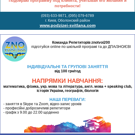
Подбираю программу под клиента, учитывая его желания и
потребности!
(093) 633-9871, (095) 079-6789
г. Киев, Оболонский район
www.podzizei-svitlana.com
Команда Репетиторів znotvoi200
підготуйся online по шкільній програмі та до ДПА/ЗНО/ЄВІ
ІНДИВІДУАЛЬНІ ТА ГРУПОВІ ЗАНЯТТЯ
від 100 грн/год
НАПРЯМКИ НАВЧАННЯ:
математика, фізика, укр. мова та література, англ. мова + speaking club,
історія України, географія, біологія
НАШІ ПЕРЕВАГИ:
- заняття в Skype та Zoom, відео-запис уроків
- професійні доброзичливі репетитори
- графік з 9.00 до 22.00 щоденно