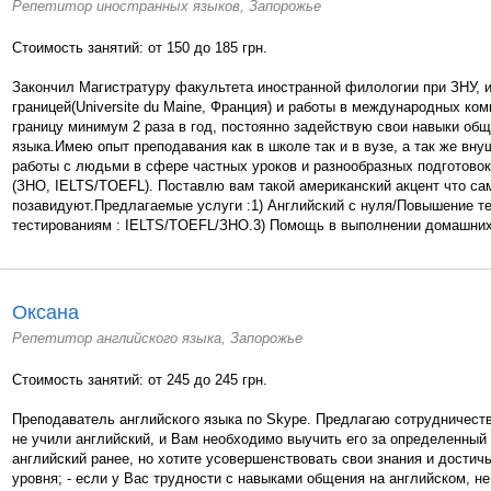
Репетитор иностранных языков, Запорожье
Стоимость занятий: от 150 до 185 грн.
Закончил Магистратуру факультета иностранной филологии при ЗНУ, 
границей(Universite du Maine, Франция) и работы в международных ко
границу минимум 2 раза в год, постоянно задействую свои навыки об
языка.Имею опыт преподавания как в школе так и в вузе, а так же вн
работы с людьми в сфере частных уроков и разнообразных подготовок
(ЗНО, IELTS/TOEFL). Поставлю вам такой американский акцент что с
позавидуют.Предлагаемые услуги :1) Английский с нуля/Повышение те
тестированиям : IELTS/TOEFL/ЗНО.3) Помощь в выполнении домашних 
Оксана
Репетитор английского языка, Запорожье
Стоимость занятий: от 245 до 245 грн.
Преподаватель английского языка по Skype. Предлагаю сотрудничество
не учили английский, и Вам необходимо выучить его за определенный 
английский ранее, но хотите усовершенствовать свои знания и достич
уровня; - если у Вас трудности с навыками общения на английском, не