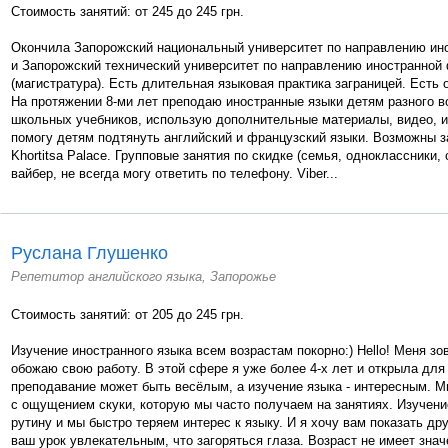
Стоимость занятий: от 245 до 245 грн.
Окончила Запорожский национальный университет по направлению ин
и Запорожский технический университет по направлению иностранной
(магистратура). Есть длительная языковая практика заграницей. Есть 
На протяжении 8-ми лет преподаю иностранные языки детям разного в
школьных учебников, использую дополнительные материалы, видео, и
помогу детям подтянуть английский и французский языки. Возможны з
Khortitsa Palace. Групповые занятия по скидке (семья, одноклассники,
вайбер, не всегда могу ответить по телефону. Viber...
Руслана Глушенко
Репетитор английского языка, Запорожье
Стоимость занятий: от 205 до 245 грн.
Изучение иностранного языка всем возрастам покорно:) Hello! Меня зо
обожаю свою работу. В этой сфере я уже более 4-х лет и открыла для 
преподавание может быть весёлым, а изучение языка - интересным. М
с ощущением скуки, которую мы часто получаем на занятиях. Изучен
рутину и мы быстро теряем интерес к языку. И я хочу вам показать др
ваш урок увлекательным, что загоряться глаза. Возраст не имеет знач