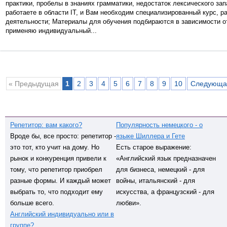
практики, пробелы в знаниях грамматики, недостаток лексического зап
работаете в области IT, и Вам необходим специализированный курс, 
деятельности; Материалы для обучения подбираются в зависимости о
применяю индивидуальный...
« Предыдущая
1
2
3
4
5
6
7
8
9
10
Следующа
Репетитор: вам какого?
Популярность немецкого - о
Вроде бы, все просто: репетитор -
языке Шиллера и Гете
это тот, кто учит на дому. Но
Есть старое выражение:
рынок и конкуренция привели к
«Английский язык предназначен
тому, что репетитор приобрел
для бизнеса, немецкий - для
разные формы. И каждый может
войны, итальянский - для
выбрать то, что подходит ему
искусства, а французский - для
больше всего.
любви».
Английский индивидуально или в
группе?