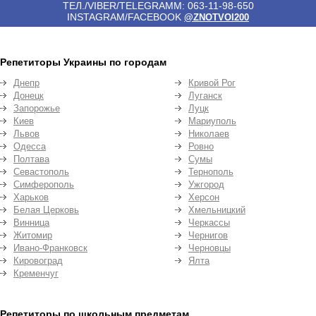
ТЕЛ./VIBER/TELEGRAMM: 063-11-98-650
INSTAGRAM/FACEBOOK
@ZNOTVOI200
Репетиторы Украины по городам
Днепр
Кривой Рог
Донецк
Луганск
Запорожье
Луцк
Киев
Мариуполь
Львов
Николаев
Одесса
Ровно
Полтава
Сумы
Севастополь
Тернополь
Симферополь
Ужгород
Харьков
Херсон
Белая Церковь
Хмельницкий
Винница
Черкассы
Житомир
Чернигов
Ивано-Франковск
Черновцы
Кировоград
Ялта
Кременчуг
Репетиторы по школьным предметам