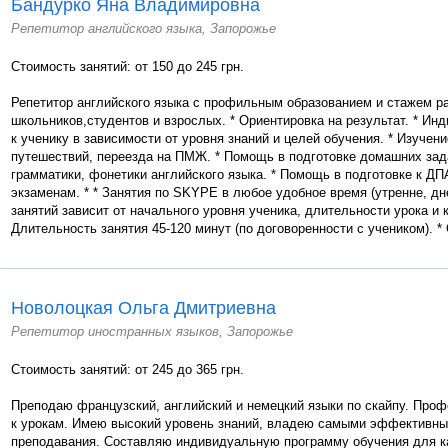
Бандурко Яна Владимировна
Репетитор английского языка, Запорожье
Стоимость занятий: от 150 до 245 грн.
Репетитор английского языка с профильным образованием и стажем р
школьников,студентов и взрослых. * Ориентировка на результат. * И
к ученику в зависимости от уровня знаний и целей обучения. * Изучен
путешествий, переезда на ПМЖ. * Помощь в подготовке домашних зад
грамматики, фонетики английского языка. * Помощь в подготовке к Д
экзаменам. * * Занятия по SKYPE в любое удобное время (утренне, дн
занятий зависит от начального уровня ученика, длительности урока и 
Длительность занятия 45-120 минут (по договоренности с учеником). * 
Новолоцкая Ольга Дмитриевна
Репетитор иностранных языков, Запорожье
Стоимость занятий: от 245 до 365 грн.
Преподаю французский, английский и немецкий языки по скайпу. Про
к урокам. Имею высокий уровень знаний, владею самыми эффективн
преподавания. Составляю индивидуальную программу обучения для к