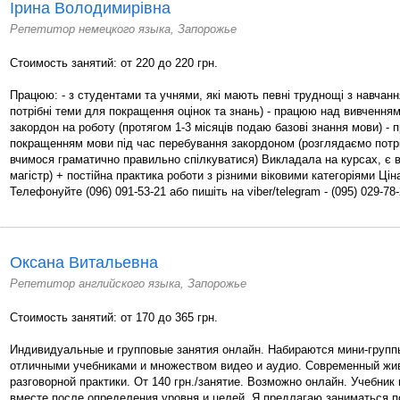
Ірина Володимирівна
Репетитор немецкого языка, Запорожье
Стоимость занятий: от 220 до 220 грн.
Працюю: - з студентами та учнями, які мають певні труднощі з навчан
потрібні теми для покращення оцінок та знань) - працюю над вивчення
закордон на роботу (протягом 1-3 місяців подаю базові знання мови) -
покращенням мови під час перебування закордоном (розглядаємо потр
вчимося граматично правильно спілкуватися) Викладала на курсах, є в
магістр) + постійна практика роботи з різними віковими категоріями Ціна
Телефонуйте (096) 091-53-21 або пишіть на viber/telegram - (095) 029-78-
Оксана Витальевна
Репетитор английского языка, Запорожье
Стоимость занятий: от 170 до 365 грн.
Индивидуальные и групповые занятия онлайн. Набираются мини-группы
отличными учебниками и множеством видео и аудио. Современный жив
разговорной практики. От 140 грн./занятие. Возможно онлайн. Учебни
вместе после определения уровня и целей. Я предлагаю заниматься п