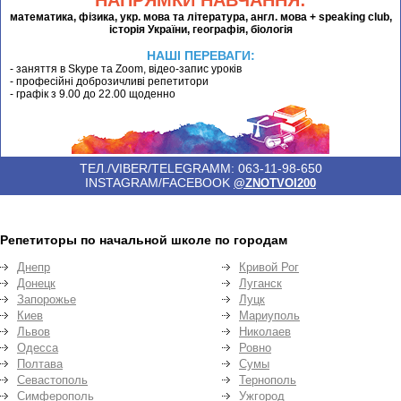
НАПРЯМКИ НАВЧАННЯ:
математика, фізика, укр. мова та література, англ. мова + speaking club,
історія України, географія, біологія
НАШІ ПЕРЕВАГИ:
- заняття в Skype та Zoom, відео-запис уроків
- професійні доброзичливі репетитори
- графік з 9.00 до 22.00 щоденно
ТЕЛ./VIBER/TELEGRAMM: 063-11-98-650
INSTAGRAM/FACEBOOK
@ZNOTVOI200
Репетиторы по начальной школе по городам
Днепр
Кривой Рог
Донецк
Луганск
Запорожье
Луцк
Киев
Мариуполь
Львов
Николаев
Одесса
Ровно
Полтава
Сумы
Севастополь
Тернополь
Симферополь
Ужгород