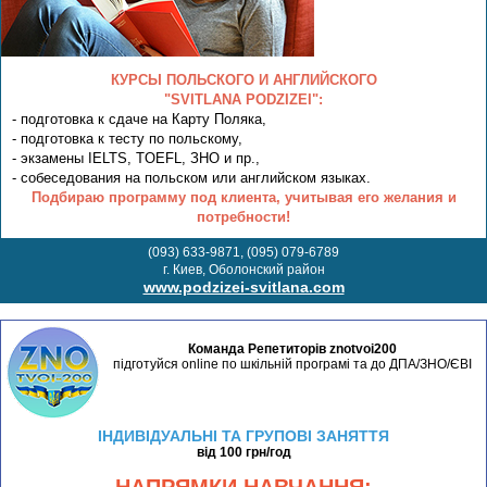
КУРСЫ ПОЛЬСКОГО И АНГЛИЙСКОГО
"SVITLANA PODZIZEI":
- подготовка к сдаче на Карту Поляка,
- подготовка к тесту по польскому,
- экзамены IELTS, TOEFL, ЗНО и пр.,
- собеседования на польском или английском языках.
Подбираю программу под клиента, учитывая его желания и
потребности!
(093) 633-9871, (095) 079-6789
г. Киев, Оболонский район
www.podzizei-svitlana.com
Команда Репетиторів znotvoi200
підготуйся online по шкільній програмі та до ДПА/ЗНО/ЄВІ
ІНДИВІДУАЛЬНІ ТА ГРУПОВІ ЗАНЯТТЯ
від 100 грн/год