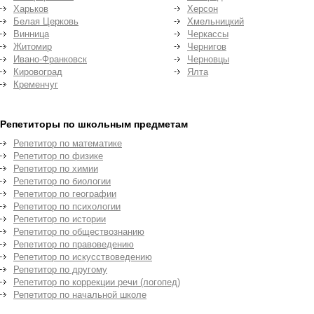
Харьков
Херсон
Белая Церковь
Хмельницкий
Винница
Черкассы
Житомир
Чернигов
Ивано-Франковск
Черновцы
Кировоград
Ялта
Кременчуг
Репетиторы по школьным предметам
Репетитор по математике
Репетитор по физике
Репетитор по химии
Репетитор по биологии
Репетитор по географии
Репетитор по психологии
Репетитор по истории
Репетитор по обществознанию
Репетитор по правоведению
Репетитор по искусствоведению
Репетитор по другому
Репетитор по коррекции речи (логопед)
Репетитор по начальной школе