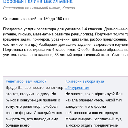
Вороная Галина Васильевна
Репетитор по начальной школе, Херсон
Стоимость занятий: от 150 до 150 грн.
Предлагаю услуги репетитора для учеников 1-4 классов. Дошкольнико
(чтение, письмо, математика,развитие речи,логика). Подтянем то,что 
(решение задач, примеров, уравнений, диктанты, разбор предложений,
частями речи и др.) Разбираем домашние задания, закрепляем изучен
Подготовка к тестированию 4-классников. О себе: Высшее образовани
учитель начальных классов, 33 летний педагогический стаж. Учитель в
Репетитор: вам какого?
Критерии выбора вуза
Вроде бы, все просто: репетитор -
абитуриентом
это тот, кто учит на дому. Но
Не знаете, как выбрать вуз? Для
рынок и конкуренция привели к
начала определитесь, какой тип
тому, что репетитор приобрел
заведения и его форма
разные формы. И каждый может
собственности вас интересует.
выбрать то, что подходит ему
Можно выбрать бесплатный вуз,
больше всего.
а можно отдать предпочтение