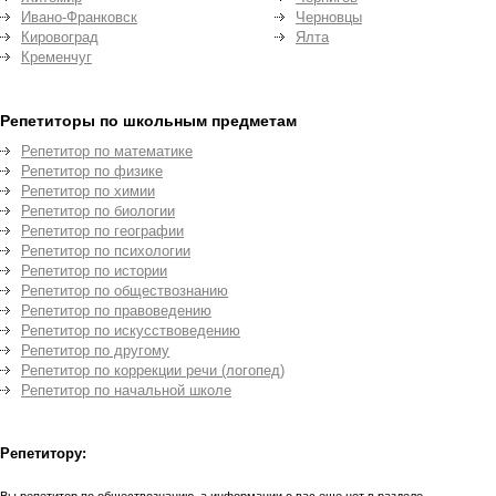
Ивано-Франковск
Черновцы
Кировоград
Ялта
Кременчуг
Репетиторы по школьным предметам
Репетитор по математике
Репетитор по физике
Репетитор по химии
Репетитор по биологии
Репетитор по географии
Репетитор по психологии
Репетитор по истории
Репетитор по обществознанию
Репетитор по правоведению
Репетитор по искусствоведению
Репетитор по другому
Репетитор по коррекции речи (логопед)
Репетитор по начальной школе
Репетитору: