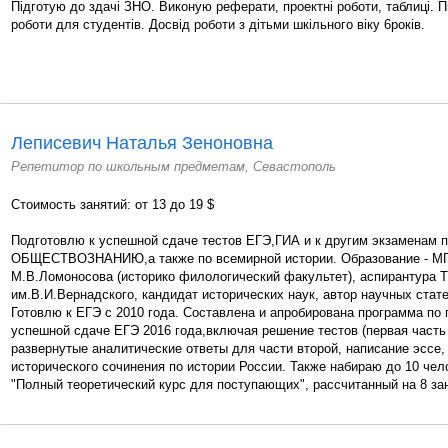
Підготую до здачі ЗНО. Виконую реферати, проектні роботи, таблиці. П
роботи для студентів. Досвід роботи з дітьми шкільного віку 6років.
Леписевич Наталья Зеноновна
Репетитор по школьным предметам, Севастополь
Стоимость занятий: от 13 до 19 $
Подготовлю к успешной сдаче тестов ЕГЭ,ГИА и к другим экзаменам п
ОБЩЕСТВОЗНАНИЮ,а также по всемирной истории. Образование - МГ
М.В.Ломоносова (историко филологический факультет), аспирантура 
им.В.И.Вернадского, кандидат исторических наук, автор научных стате
Готовлю к ЕГЭ с 2010 года. Составлена и апробирована программа по 
успешной сдаче ЕГЭ 2016 года,включая решение тестов (первая часть 
развернутые аналитические ответы для части второй, написание эссе
исторического сочинения по истории России. Также набираю до 10 че
"Полный теоретический курс для поступающих", рассчитанный на 8 зан