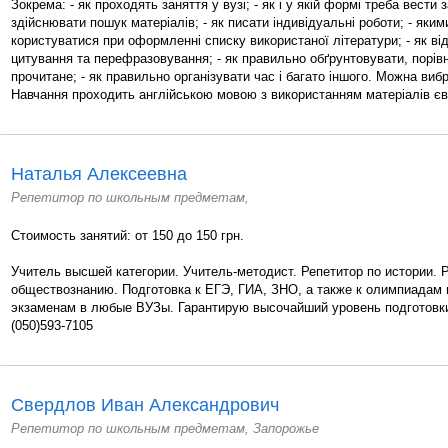
Зокрема: - як проходять заняття у вузі; - як і у якій формі треба вести 
здійснювати пошук матеріалів; - як писати індивідуальні роботи; - яки
користуватися при оформленні списку використаної літератури; - як від
цитування та перефразовування; - як правильно обґрунтовувати, порівн
прочитане; - як правильно організувати час і багато іншого. Можна вибр
Навчання проходить англійською мовою з використанням матеріалів єв
Наталья Алексеевна
Репетитор по школьным предметам,
Стоимость занятий: от 150 до 150 грн.
Учитель высшей категории. Учитель-методист. Репетитор по истории. 
обществознанию. Подготовка к ЕГЭ, ГИА, ЗНО, а также к олимпиадам 
экзаменам в любые ВУЗы. Гарантирую высочайший уровень подготовки
(050)593-7105
Свердлов Иван Александрович
Репетитор по школьным предметам, Запорожье