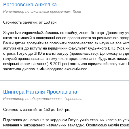
Вагоровська Анжеліка
Репетитор по школьным предметам, Киев
Стоимость занятий: от 150 грн.
Skype live:vagorovskaЗаймаюсь по скайпу, zoom, fb тощо. Допоможу уч
школ та гімназій в опануванні основ правознавста за розширеною про
Вашій дитині зрозуміти та полюбити правознавство як науку на все жит
абітурієнтів до вступу на юридичний факультет будь-якого ВНЗ Україн
строки. Готую до ЗНО в магістратуру (правознавство). Допоможу студе
галузей правознавства, в тому числі щодо виконання будь-яких письмо
вечірньої форм навчання).В 2011 році закінчила юридичний факультет 
захистила диплом з міжнародного економічного...
Шингера Наталія Ярославівна
Репетитор по обществознанию, Тернополь
Стоимость занятий: от 150 до 150 грн.
Підготовка до навчання за кордоном Готую учнів старших класів та ус
навчання у закордонних навчальних закладах. Охоплюємо безліч корис