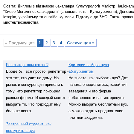
Освіта: Диплом з відзнакою бакалавра Культурології Магістр Націонал
"Києво-Могилянська академія" (спеціальність - Культурологія), Допомо
історію, українську та англійську мови. Підготую до ЗНО. Також пропо
мистецтвознавства.
« Предыдущая
1
2
3
4
Следующая »
Репетитор: вам какого?
Критерии выбора вуза
Вроде бы, все просто: репетитор -
абитуриентом
это тот, кто учит на дому. Но
Не знаете, как выбрать вуз? Для
рынок и конкуренция привели к
начала определитесь, какой тип
тому, что репетитор приобрел
заведения и его форма
разные формы. И каждый может
собственности вас интересует.
выбрать то, что подходит ему
Можно выбрать бесплатный вуз,
больше всего.
а можно отдать предпочтение
платной академии.
Завтрашний студент: как
поступить в вуз