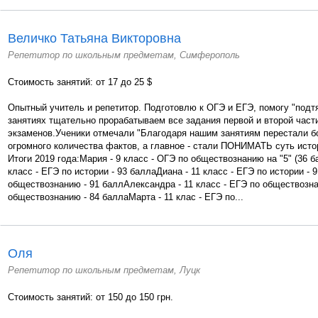
Величко Татьяна Викторовна
Репетитор по школьным предметам, Симферополь
Стоимость занятий: от 17 до 25 $
Опытный учитель и репетитор. Подготовлю к ОГЭ и ЕГЭ, помогу "подт
занятиях тщательно прорабатываем все задания первой и второй част
экзаменов.Ученики отмечали "Благодаря нашим занятиям перестали б
огромного количества фактов, а главное - стали ПОНИМАТЬ суть истор
Итоги 2019 года:Мария - 9 класс - ОГЭ по обществознанию на "5" (36 б
класс - ЕГЭ по истории - 93 баллаДиана - 11 класс - ЕГЭ по истории - 
обществознанию - 91 баллАлександра - 11 класс - ЕГЭ по обществознан
обществознанию - 84 баллаМарта - 11 клас - ЕГЭ по...
Оля
Репетитор по школьным предметам, Луцк
Стоимость занятий: от 150 до 150 грн.