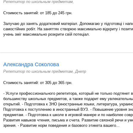
Репетитор по школьным предметам,
Стоимость занятий: от 185 до 245 грн.
Залучаю до занять додатковий матеріал. Допомагаю у підготовці і напи
самостійних робіт. На заняттях створюю максимально відкриту і пози
учень зміг максимально розкрити свій потеціал.
Александра Соколова
Репетитор по школьным предметам, Днепр
Стоимость занятий: от 305 до 365 грн.
- Услуги профессионального репетитора, который не только подтянет 
большинству школьных предметов, а также подарит ему увлекательны
открытий. - Подготовка к ЗНО (иностранные языки, литература, украинс
Подготовка к поступлению в иностранный ВУЗ. - Повышение уровня з
предметам. - Подготовка к школе в игровой манере и по наиболее сов
Развития навыков чтения, письма и счета. Развитие связной речи и у
зрения. - Развитие норм поведения и базового этикета вашего...