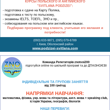
КУРСЫ ПОЛЬСКОГО И АНГЛИЙСКОГО
"SVITLANA PODZIZEI":
- подготовка к сдаче на Карту Поляка,
- подготовка к тесту по польскому,
- экзамены IELTS, TOEFL, ЗНО и пр.,
- собеседования на польском или английском языках.
Подбираю программу под клиента, учитывая его желания и
потребности!
(093) 633-9871, (095) 079-6789
г. Киев, Оболонский район
www.podzizei-svitlana.com
Команда Репетиторів znotvoi200
підготуйся online по шкільній програмі та до ДПА/ЗНО/ЄВІ
ІНДИВІДУАЛЬНІ ТА ГРУПОВІ ЗАНЯТТЯ
від 100 грн/год
НАПРЯМКИ НАВЧАННЯ:
математика, фізика, укр. мова та література, англ. мова + speaking club,
історія України, географія, біологія
НАШІ ПЕРЕВАГИ: