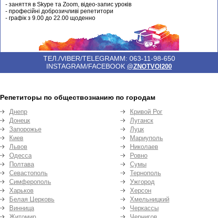
- заняття в Skype та Zoom, відео-запис уроків
- професійні доброзичливі репетитори
- графік з 9.00 до 22.00 щоденно
ТЕЛ./VIBER/TELEGRAMM: 063-11-98-650
INSTAGRAM/FACEBOOK
@ZNOTVOI200
Репетиторы по обществознанию по городам
Днепр
Кривой Рог
Донецк
Луганск
Запорожье
Луцк
Киев
Мариуполь
Львов
Николаев
Одесса
Ровно
Полтава
Сумы
Севастополь
Тернополь
Симферополь
Ужгород
Харьков
Херсон
Белая Церковь
Хмельницкий
Винница
Черкассы
Житомир
Чернигов