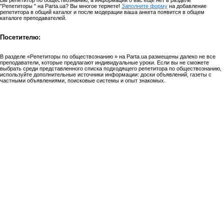
Вы репетитор по обществознанию, а информации о вас еще нет в разделе
"Репетиторы " на Parta.ua? Вы многое теряете!
Заполните форму
на добавление
репетитора в общий каталог и после модерации ваша анкета появится в общем
каталоге преподавателей.
Посетителю:
В разделе «Репетиторы по обществознанию » на Parta.ua размещены далеко не все
преподаватели, которые предлагают индивидуальные уроки. Если вы не сможете
выбрать среди представленного списка подходящего репетитора по обществознанию,
используйте дополнительные источники информации: доски объявлений, газеты с
частными объявлениями, поисковые системы и опыт знакомых.