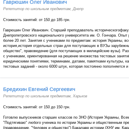
Гаврюшин Олег Иванович
Репетитор по школьным предметам, Днепр
Стоимость занятий: от 150 до 185 грн.
Гаврюшин Олег Иванович. Старший преподаватель историческогофаку
Днепропетровского национального университета им. О. Гончара. Опыт 
более 20 лет. Занятия с учениками по предметам: история Украины, в
история,история отдельных стран для поступающих в ВУЗы зарубежны
общество", правоведение (для поступающих в милицейские вузы). Раз
с учениками, ориентированная на решение множества тестовых занятий
юридическими понятиями, терминами, датами, памятками культуры, ка
тестовых заданий - около 6000 штук, которая постоянно пополняется и 
Бредихин Евгений Сергеевич
Репетитор по школьным предметам, Харьков
Стоимость занятий: от 150 до 150 грн.
Готовлю выпускников старших классов по ЗНО (История Украины, Всем
"Подтягиваю" любого ученика по истории Украины и общественным пр
(правоведение, "Человек и общество") Бакалавр истории (ХНУ им. Кар