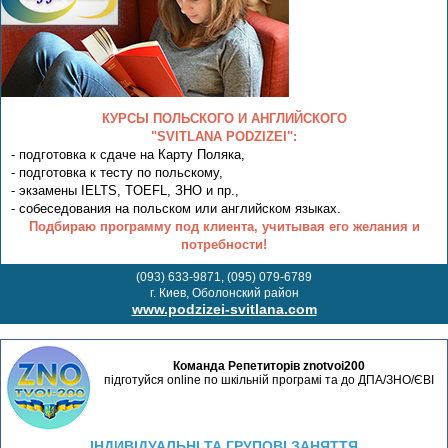
КУРСЫ ПОЛЬСКОГО И АНГЛИЙСКОГО
"SVITLANA PODZIZEI":
- подготовка к сдаче на Карту Поляка,
- подготовка к тесту по польскому,
- экзамены IELTS, TOEFL, ЗНО и пр.,
- собеседования на польском или английском языках.
Подбираю программу под клиента, учитывая его желания и
потребности!
(093) 633-9871, (095) 079-6789
г. Киев, Оболонский район
www.podzizei-svitlana.com
Команда Репетиторів znotvoi200
підготуйся online по шкільній програмі та до ДПА/ЗНО/ЄВІ
ІНДИВІДУАЛЬНІ ТА ГРУПОВІ ЗАНЯТТЯ