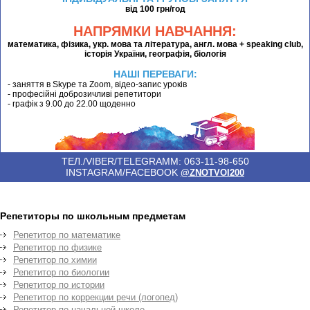
від 100 грн/год
НАПРЯМКИ НАВЧАННЯ:
математика, фізика, укр. мова та література, англ. мова + speaking club,
історія України, географія, біологія
НАШІ ПЕРЕВАГИ:
- заняття в Skype та Zoom, відео-запис уроків
- професійні доброзичливі репетитори
- графік з 9.00 до 22.00 щоденно
ТЕЛ./VIBER/TELEGRAMM: 063-11-98-650
INSTAGRAM/FACEBOOK
@ZNOTVOI200
Репетиторы по школьным предметам
Репетитор по математике
Репетитор по физике
Репетитор по химии
Репетитор по биологии
Репетитор по истории
Репетитор по коррекции речи (логопед)
Репетитор по начальной школе