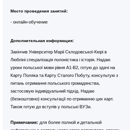
Место проведения занятий:
- онлайн-обучение
Дополнительная информация:
Закінчив Університер Маріі Склодовської-Кюрі в
Любліні спеціалізація полоністика і історія. Надаю
уроки польської мови рівня А1-В2, готую до здачі на
Карту Поляка та Карту Сталого Побуту, консультую з
питань отримання польського громадянства,
застосовую індивідуальний підхід. Надаю
(безкоштовно) консультації по отриманню цих карт.
Також готую до вступів у польські ВУЗи.
Примечание:
для более полной и детальной