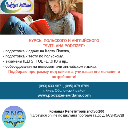
КУРСЫ ПОЛЬСКОГО И АНГЛИЙСКОГО
"SVITLANA PODZIZEI":
- подготовка к сдаче на Карту Поляка,
- подготовка к тесту по польскому,
- экзамены IELTS, TOEFL, ЗНО и пр.,
- собеседования на польском или английском языках.
Подбираю программу под клиента, учитывая его желания и
потребности!
(093) 633-9871, (095) 079-6789
г. Киев, Оболонский район
www.podzizei-svitlana.com
Команда Репетиторів znotvoi200
підготуйся online по шкільній програмі та до ДПА/ЗНО/ЄВІ