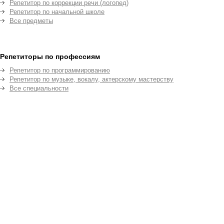
Репетитор по коррекции речи (логопед)
Репетитор по начальной школе
Все предметы
Репетиторы по профессиям
Репетитор по программированию
Репетитор по музыке, вокалу, актерскому мастерству
Все специальности