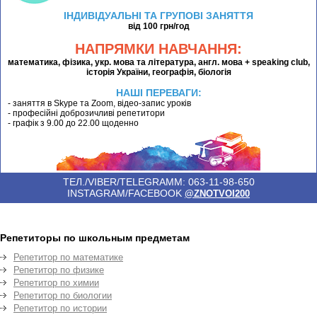
ІНДИВІДУАЛЬНІ ТА ГРУПОВІ ЗАНЯТТЯ
від 100 грн/год
НАПРЯМКИ НАВЧАННЯ:
математика, фізика, укр. мова та література, англ. мова + speaking club,
історія України, географія, біологія
НАШІ ПЕРЕВАГИ:
- заняття в Skype та Zoom, відео-запис уроків
- професійні доброзичливі репетитори
- графік з 9.00 до 22.00 щоденно
ТЕЛ./VIBER/TELEGRAMM: 063-11-98-650
INSTAGRAM/FACEBOOK
@ZNOTVOI200
Репетиторы по школьным предметам
Репетитор по математике
Репетитор по физике
Репетитор по химии
Репетитор по биологии
Репетитор по истории