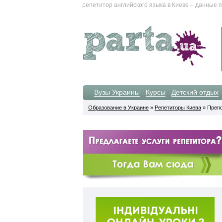
репетитор английского языка в Киеве – данные 
Вузы Украины
Курсы
Детский отдых
Образование в Украине
»
Репетиторы Киева
» Препо