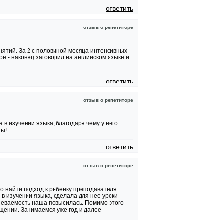
ответить
отзыв о репетиторе
нятий. За 2 с половиной месяца интенсивных
ое - наконец заговорил на английском языке и
ответить
отзыв о репетиторе
 в изучении языка, благодаря чему у него
ны!
ответить
отзыв о репетиторе
о найти подход к ребенку преподавателя.
 в изучении языка, сделала для нее уроки
певаемость наша повысилась. Помимо этого
бщении. Занимаемся уже год и далее