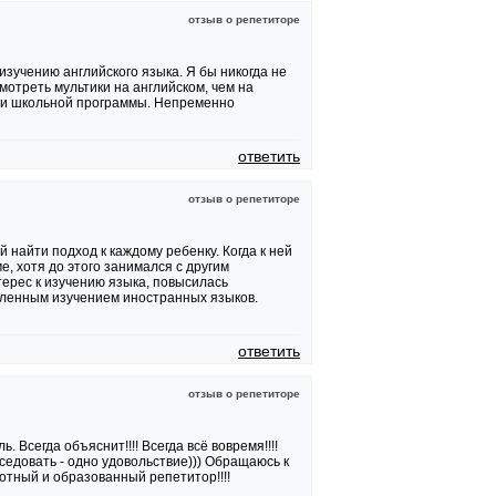
отзыв о репетиторе
изучению английского языка. Я бы никогда не
мотреть мультики на английском, чем на
нии школьной программы. Непременно
ответить
отзыв о репетиторе
найти подход к каждому ребенку. Когда к ней
, хотя до этого занимался с другим
ерес к изучению языка, повысилась
убленным изучением иностранных языков.
ответить
отзыв о репетиторе
 Всегда объяснит!!!! Всегда всё вовремя!!!!
еседовать - одно удовольствие))) Обращаюсь к
мотный и образованный репетитор!!!!