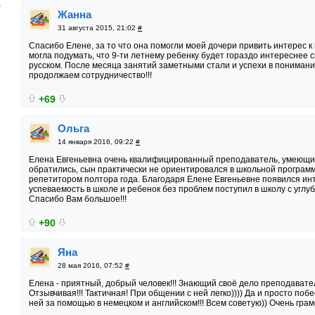
)
Жанна
31 августа 2015, 21:02
#
Спасибо Елене, за то что она помогли моей дочери привить интерес к 
могла подумать, что 9-ти летнему ребенку будет гораздо интереснее с
русском. После месяца занятий заметными стали и успехи в понима
продолжаем сотрудничество!!!
+69
Ольга
14 января 2016, 09:22
#
Елена Евгеньевна очень квалифицированный преподаватель, умеющий 
обратились, сын практически не ориентировался в школьной программе
репетитором полтора года. Благодаря Елене Евгеньевне появился инт
успеваемость в школе и ребенок без проблем поступил в школу с угл
Спасибо Вам большое!!!
+90
Яна
28 мая 2016, 07:52
#
Елена - приятный, добрый человек!!! Знающий своё дело преподаватель.
Отзывчивая!!! Тактичная! При общении с ней легко)))) Да и просто поб
ней за помощью в немецком и английском!!! Всем советую)) Очень гра