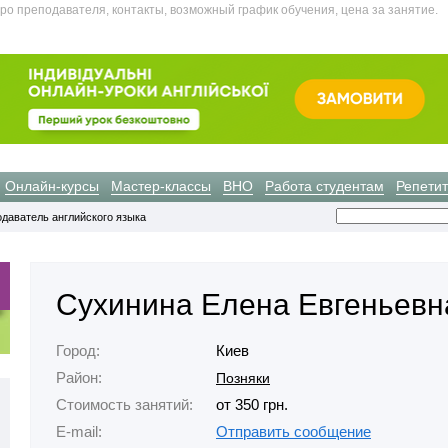
про преподавателя, контакты, возможный график обучения, цена за занятие.
Онлайн-курсы
Мастер-классы
ВНО
Работа студентам
Репети
даватель английского языка
Сухинина Елена Евгеньевн
Город:
Киев
Район:
Позняки
Стоимость занятий:
от 350 грн.
E-mail:
Отправить сообщение