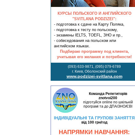
КУРСЫ ПОЛЬСКОГО И АНГЛИЙСКОГО
"SVITLANA PODZIZEI":
- подготовка к сдаче на Карту Поляка,
- подготовка к тесту по польскому,
- экзамены IELTS, TOEFL, ЗНО и пр.,
- собеседования на польском или
английском языках.
Подбираю программу под клиента,
учитывая его желания и потребности!
(093) 633-9871, (095) 079-6789
г. Киев, Оболонский район
www.podzizei-svitlana.com
Команда Репетиторів
znotvoi200
підготуйся online по шкільній
програмі та до ДПА/ЗНО/ЄВІ
ІНДИВІДУАЛЬНІ ТА ГРУПОВІ ЗАНЯТТЯ
від 100 грн/год
НАПРЯМКИ НАВЧАННЯ: