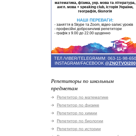
математика, фізика, укр. мова та література,
англ. мова + speaking club, історія України,
географія, біологія
НАШІ ПЕРЕВАГИ:
- заняття в Skype та Zoom, відео-запис уроків
- професійні доброзичливі репетитори
- графік з 9.00 до 22.00 щоденно
ТЕЛ./VIBER/TELEGRAMM: 063-11-98-65
INSTAGRAM/FACEBOOK
@ZNOTVOI200
Репетиторы по школьным
предметам
Репетитор по математике
Репетитор по физике
Репетитор по химии
Репетитор по биологии
Репетитор по истории