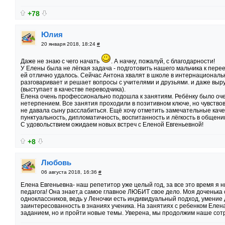
+78
Юлия
20 января 2018, 18:24
#
Даже не знаю с чего начать
. А начну, пожалуй, с благодарности!
У Елены была не лёгкая задача - подготовить нашего мальчика к переез
ей отлично удалось. Сейчас Антона хвалят в школе в интернациональ
разговаривает и решает вопросы с учителями и друзьями. и даже выруч
(выступает в качестве переводчика).
Елена очень профессионально подошла к занятиям. Ребёнку было оче
нетерпением. Все занятия проходили в позитивном ключе, но чувство
не давала сыну расслабиться. Ещё хочу отметить замечательные каче
пунктуальность, дипломатичность, воспитанность и лёгкость в общени
С удовольствием ожидаем новых встреч с Еленой Евгеньевной!
+8
Любовь
06 августа 2018, 16:36
#
Елена Евгеньевна- наш репетитор уже целый год, за все это время я 
педагога! Она знает,а самое главное ЛЮБИТ свое дело. Моя доченька
одноклассников, ведь у Леночки есть индивидуальный подход, умение
заинтересованность в знаниях ученика. На занятиях с ребенком Елен
заданием, но и пройти новые темы. Уверена, мы продолжим наше сот