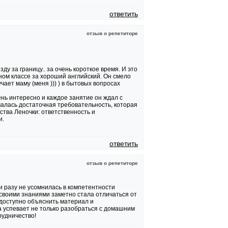
ответить
отзыв о репетиторе
ду за границу.. за очень короткое время. И это
ном классе за хороший английский. Он смело
ает маму (меня ))) ) в бытовых вопросах
нь интересно и каждое занятие он ждал с
валась достаточная требовательность, которая
ства Леночки: ответственность и
и.
ответить
отзыв о репетиторе
ни разу не усомнилась в компетентности
 своими знаниями заметно стала отличаться от
 доступно объяснить материал и
а успевает не только разобраться с домашним
рудничество!