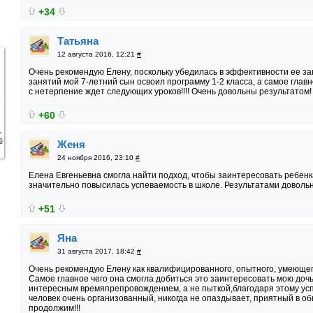
+34
Татьяна
12 августа 2016, 12:21
#
Очень рекомендую Елену, поскольку убедилась в эффективности ее за
занятий мой 7-летний сын освоил программу 1-2 класса, а самое главн
с нетерпение ждет следующих уроков!!!! Очень довольны результатом!
+60
Женя
24 ноября 2016, 23:10
#
Елена Евгеньевна смогла найти подход, чтобы заинтересовать ребенка
значительно повысилась успеваемость в школе. Результатами доволь
+51
Яна
31 августа 2017, 18:42
#
Очень рекомендую Елену как квалифицированного, опытного, умеющег
Самое главное чего она смогла добиться это заинтересовать мою дочь
интересным времяпрепровождением, а не пыткой,благодаря этому ус
человек очень организованный, никогда не опаздывает, приятный в о
продолжим!!!