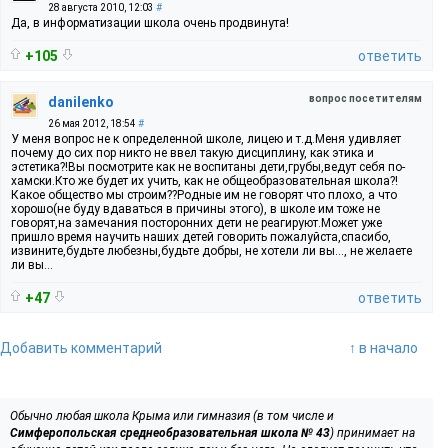
28 августа 2010, 12:03
#
Да, в информатизации школа очень продвинута!
+105
ответить
вопрос посетителям
danilenko
26 мая 2012, 18:54
#
У меня вопрос не к определенной школе, лицею и т.д.Меня удивляет
почему до сих пор никто не ввел такую дисциплину, как этика и
эстетика?!Вы посмотрите как не воспитаны дети,грубы,ведут себя по-
хамски.Кто же будет их учить, как не общеобразовательная школа?!
Какое общество мы строим??Родные им не говорят что плохо, а что
хорошо(не буду вдаваться в причины этого), в школе им тоже не
говорят,на замечания посторонних дети не реагируют.Может уже
пришло время научить наших детей говорить пожалуйста,спасибо,
извините,будьте любезны,будьте добры, не хотели ли вы..., не желаете
ли вы...
+47
ответить
Добавить комментарий
↑ в начало
Обычно любая школа Крыма или гимназия (в том числе и
Симферопольская среднеобразовательная школа № 43
) принимает на