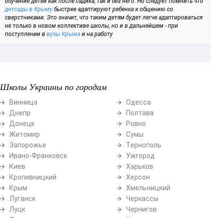
обучение детей как после садика, так и без него. Но следует помнить что
детсады в Крыму
быстрее адаптируют ребенка к общению со
сверстниками. Это значит, что таким детям будет легче адаптироваться
не только в новом коллективе школы, но и в дальнейшем - при
поступлении в
вузы Крыма
и на работу
Школы Украины по городам
Винница
Одесса
Днепр
Полтава
Донецк
Ровно
Житомир
Сумы
Запорожье
Тернополь
Ивано-Франковск
Ужгород
Киев
Харьков
Кропивницкий
Херсон
Крым
Хмельницкий
Луганск
Черкассы
Луцк
Чернигов