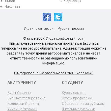
Львов
Черновцы
Николаев
Украинская версия
Русская версия
© since 2007.
Угода конфіденційності
При использовании материалов портала parta.com.ua
гиперссылка на ресурс обязательна. Администрация может не
разделять точку зрения авторов материалов и не несет
ответственности за размещаемую пользователями
информацию.
Сімферопольська загальноосвітня школа № 43
АБИТУРИЕНТУ
СТУДЕНТУ
Вузы Украины
Курсы языков
Внешнее тестирование
Курсы профессий
Колледжи Украины
Образование за рубежом
Училища Украины
Школьные учебники