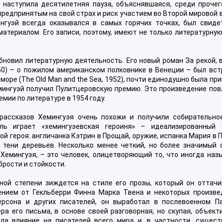
 наступила десятилетняя пауза, объяснявшаяся, среди прочего
предпринятым на свой страх и риск участием во Второй мировой 
нгуэй всегда оказывался в самых горячих точках, был свиде
териалом. Его записи, поэтому, имеют не только литературную
обновил литературную деятельность. Его новый роман За рекой, 
 1950) – о пожилом американском полковнике в Венеции – был вс
море (The Old Man and the Sea, 1952), почти единодушно была пр
эмингуэй получил Пулитцеровскую премию. Это произведение пов
мии по литературе в 1954 году.
рассказов Хемингуэя очень похожи и получили собирательно
оль играет «хемингуэевская героиня» – идеализированный 
 героя: англичанка Кэтрин в Прощай, оружие, испанка Мария в 
в тени деревьев. Несколько менее четкий, но более значимый о
Хемингуэя, – это человек, олицетворяющий то, что иногда наз
брости и стойкости.
ной степени зиждется на стиле его прозы, который он оттачи
нием от Гекльберри Финна Марка Твена и некоторых произве
дерсона и других писателей, он выработал в послевоенном П
а его письма, в основе своей разговорная, но скупая, объект
ла влияние на писателей всего мира и, в частности, сущест