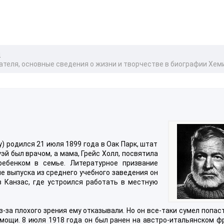
и
ателя, основные сведения о жизни и творчестве в биографии Хем
) родился 21 июля 1899 года в Оак Парк, штат
эй был врачом, а мама, Грейс Холл, посвятила
ебенком в семье. Литературное призвание
е выпуска из среднего учебного заведения он
в Канзас, где устроился работать в местную
-за плохого зрения ему отказывали. Но он все-таки сумел попаст
ощи. 8 июля 1918 года он был ранен на австро-итальянском фр