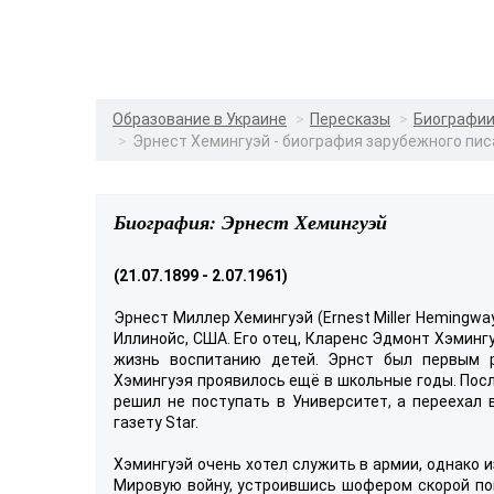
Образование в Украине
Пересказы
Биографи
Эрнест Хемингуэй - биография зарубежного пис
Биография: Эрнест Хемингуэй
(21.07.1899 - 2.07.1961)
Эрнест Миллер Хемингуэй (Ernest Miller Hemingway
Иллинойс, США. Его отец, Кларенс Эдмонт Хэмингу
жизнь воспитанию детей. Эрнст был первым р
Хэмингуэя проявилось ещё в школьные годы. Посл
решил не поступать в Университет, а переехал 
газету Star.
Хэмингуэй очень хотел служить в армии, однако из
Мировую войну, устроившись шофером скорой пом