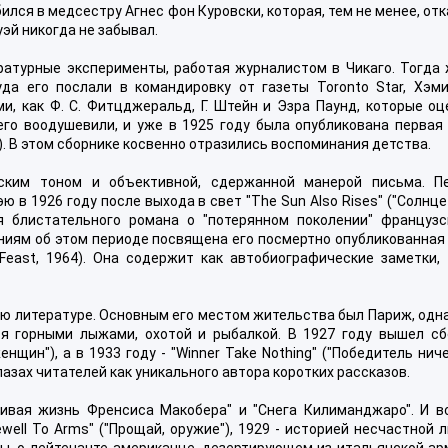
ился в медсестру Агнес фон Куровски, которая, тем не менее, от
эй никогда не забывал.
ратурные эксперименты, работая журналистом в Чикаго. Тогда 
уда его послали в командировку от газеты Toronto Star, Хэми
, как Ф. С. Фитцджеральд, Г. Штейн и Эзра Паунд, которые оц
го воодушевили, и уже в 1925 году была опубликована первая 
я"). В этом сборнике косвенно отразились воспоминания детства.
еским тоном и объективной, сдержанной манерой письма. П
 в 1926 году после выхода в свет "The Sun Also Rises" ("Солнц
я блистательного романа о "потерянном поколении" французс
ниям об этом периоде посвящена его посмертно опубликованная
Feast, 1964). Она содержит как автобиографические заметки, 
ю литературе. Основным его местом жительства был Париж, одна
ся горными лыжами, охотой и рыбалкой. В 1927 году вышел сб
щин"), а в 1933 году - "Winner Take Nothing" ("Победитель нич
лазах читателей как уникального автора коротких рассказов.
ливая жизнь Френсиса Макобера" и "Снега Килиманджаро". И в
ell To Arms" ("Прощай, оружие"), 1929 - историей несчастной 
ы, о лейтенанте-американце, дезертирующем из итальянской арм