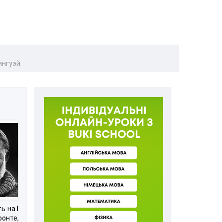
ингуэй
ь на I
онте,