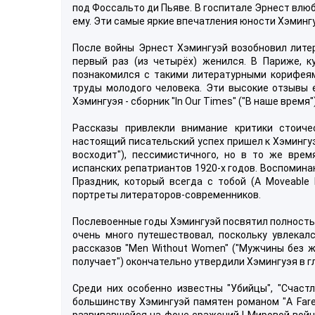
под Фоссальто ди Пьяве. В госпитале Эрнест влюб
ему. Эти самые яркие впечатления юности Хэмингу
После войны Эрнест Хэмингуэй возобновил лите
первый раз (из четырёх) женился. В Париже, к
познакомился с такими литературными корифеями
труды молодого человека. Эти высокие отзывы е
Хэмингуэя - сборник "In Our Times" ("В наше врем
Рассказы привлекли внимание критики стоич
настоящий писательский успех пришел к Хэмингуэю
восходит"), пессимистичного, но в то же врем
испанских репатриантов 1920-х годов. Воспомина
Праздник, который всегда с тобой (A Moveable 
портреты литераторов-современников.
Послевоенные годы Хэмингуэй посвятил полность
очень много путешествовал, поскольку увлекал
рассказов "Men Without Women" ("Мужчины без жен
получает") окончательно утвердили Хэмингуэя в г
Среди них особенно известны "Убийцы", "Счаст
большинству Хэмингуэй памятен романом "A Farew
развивавшейся на фоне сражений I Мировой войн