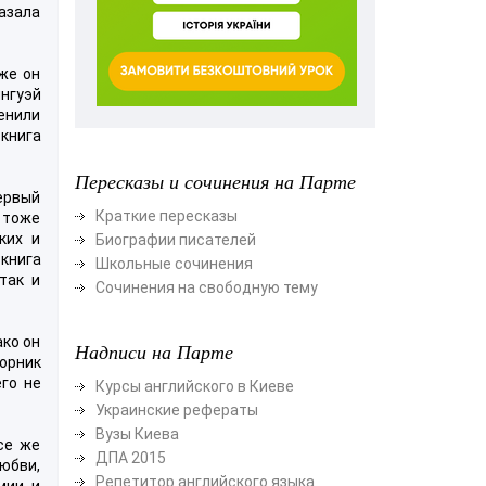
казала
же он
нгуэй
енили
книга
Пересказы и сочинения на Парте
ервый
Краткие пересказы
е тоже
ких и
Биографии писателей
 книга
Школьные сочинения
так и
Сочинения на свободную тему
ко он
Надписи на Парте
орник
его не
Курсы английского в Киеве
Украинские рефераты
Вузы Киева
се же
ДПА 2015
любви,
Репетитор английского языка
ии, и