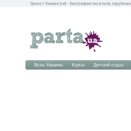
Эрнест Хемингуэй - биография писателя, зарубежн
Вузы Украины
Курсы
Детский отдых