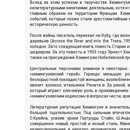
Вслед за этим успехом в творчестве Хемингуэя
нелитературными занятиями: деятельным, хотя и 
главным образом на территории Франции. Хэми
событий, которые позже стали хрестоматийным ма
историческую ценность.
После войны писатель переехал на Кубу, где воз
деревьев (Across the River and into the Trees,
холодно. Зато следующая книга, повесть Старик и 
шедевром. За эту повесть в 1953 году Эрнест Х
также на присуждение Хэмингуэю Нобелевской пре
Центральные персонажи романов и некоторых 
«хемингуэевский герой». Гораздо меньшую р
бескорыстной покладистой женщины, возлюбленной
звонит колокол, итальянка Рената в За рекой, 
который играет ключевую роль в произведениях 
«хемингуэевским кодексом» в вопросах чести, хра
Литературная репутация Хемингуэя в значитель
большой тщательностью. Под сильным впечатле
С.Крейна, усвоив уроки Гертруды Стайн, Ш.Ан
совершенно новый, простой и ясный стиль. Манер
неэмоциональная и нередко ироническая, оказа