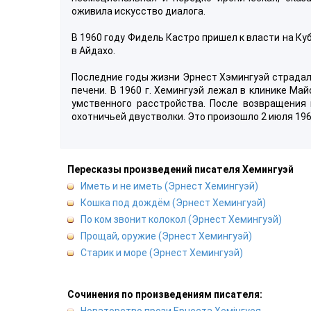
оживила искусство диалога.
В 1960 году Фидель Кастро пришел к власти на Ку
в Айдахо.
Последние годы жизни Эрнест Хэмингуэй страдал
печени. В 1960 г. Хемингуэй лежал в клинике Ма
умственного расстройства. После возвращения 
охотничьей двустволки. Это произошло 2 июля 196
Пересказы произведений писателя Хемингуэй
Иметь и не иметь (Эрнест Хемингуэй)
Кошка под дождём (Эрнест Хемингуэй)
По ком звонит колокол (Эрнест Хемингуэй)
Прощай, оружие (Эрнест Хемингуэй)
Старик и море (Эрнест Хемингуэй)
Сочинения по произведениям писателя:
Новаторство прози Ернеста Хемінгуея