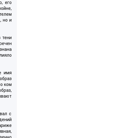
, его
войне,
телем
, но и
в тени
тречен
изнана
лияло
е имя
образ
По ком
браз,
ывают
вал с
дений
ариже
ивная,
венно