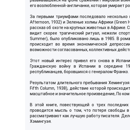
его возлюбленной-англичанке, которая умирает р
За первыми триумфами последовало несколько м
Afternoon, 1932) и Зеленые холмы Африки (Green H
рассказ об охоте на крупных животных в Африке. 
видит скорее трагический ритуал, нежели спорт
Summer), было опубликовано лишь в 1985. В рома
происходит во время экономической депресси
возможности согласованных, коллективных дейст
Этот новый интерес привел его снова в Испан
Гражданскую войну в Испании в середине 19
республиканцев, боровшихся с генералом Франко.
Результатом длительного пребывания Хемингуэя 
Fifth Column, 1938), действие которой происход
масштабное и значительное произведение, По ком зв
В этой книге, повествующей о трех последних 
проводится мысль о том, что потеря свободы в
рассматривают как лучшую работу писателя. Дело
Хэмингуэя.