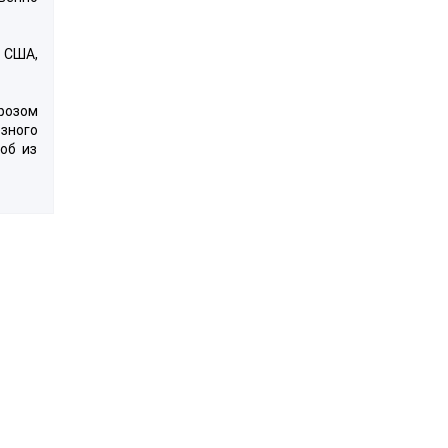
в США,
розом
езного
об из