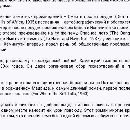
одами.
енее заметных произведений – Смерть после полудня (Death i
ills of Africa, 1935); последняя – автобиографический и обстоят
Смерть после полудня посвящена бою быков в Испании, в котором
; второе произведение на ту же тему, Опасное лето (The Dang
не Иметь и не иметь (To Have and Have Not, 1937), действие ко
и, Хемингуэй впервые повел речь об общественных проблема
вий.
ию, раздираемую гражданской войной. Хэмингуэй тяжело пере
30-х годов. Он даже организовал сбор пожертвований в п
в стране стала его единственная большая пьеса Пятая колонна
ит в осажденном Мадриде, и самый длинный роман, первое посл
онит колокол (For Whom the Bell Tolls, 1940).
днях американского добровольца, отдавшего жизнь за респуб
 одном месте наносит ей урон повсюду. Этот роман многие кр
 в том, что военная тема была одной из самых любимых в твор