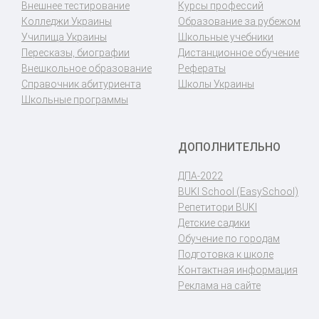
Внешнее тестирование
Курсы профессий
Колледжи Украины
Образование за рубежом
Училища Украины
Школьные учебники
Пересказы, биографии
Дистанционное обучение
Внешкольное образование
Рефераты
Справочник абитуриента
Школы Украины
Школьные программы
ДОПОЛНИТЕЛЬНО
ДПА-2022
BUKI School (EasySchool)
Репетитори BUKI
Детские садики
Обучение по городам
Подготовка к школе
Контактная информация
Реклама на сайте