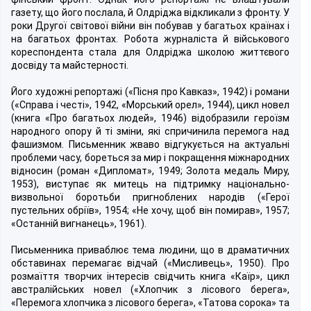
газету, що його послала, й Олдріджа відкликали з фронту. У
роки Другої світової війни він побував у багатьох країнах і
на багатьох фронтах. Робота журналіста й військового
кореспондента стала для Олдріджа школою життєвого
досвіду та майстерності.
Його художні репортажі («Пісня про Кавказ», 1942) і романи
(«Справа і честі», 1942, «Морський орел», 1944), цикл новел
(книга «Про багатьох людей», 1946) відобразили героїзм
народного опору й ті зміни, які спричинила перемога над
фашизмом. Письменник жваво відгукується на актуальні
проблеми часу, бореться за мир і покращення міжнародних
відносин (роман «Дипломат», 1949; Золота медаль Миру,
1953), виступає як митець на підтримку національно-
визвольної боротьби пригноблених народів («Герої
пустельних обріїв», 1954; «Не хочу, щоб він помирав», 1957;
«Останній вигнанець», 1961).
Письменника приваблює тема людини, що в драматичних
обставинах перемагає відчай («Мисливець», 1950). Про
розмаїття творчих інтересів свідчить книга «Каїр», цикл
австралійських новел («Хлопчик з лісового берега»,
«Перемога хлопчика з лісового берега», «Татова сорока» та