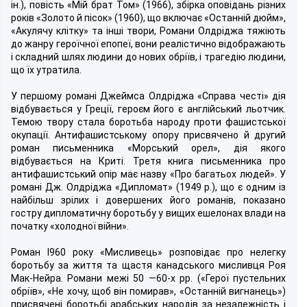
ін.), повість «Мій брат Том» (1966), збірка оповідань різних
років «Золото й пісок» (1960), що включає «Останній дюйм»,
«Акулячу клітку» та інші твори, Романи Олдріджа тяжіють
до жанру героїчної епопеї, вони реалістично відображають
і складний шлях людини до нових обріїв, і трагедію людини,
що їх утратила.
У першому романі Джеймса Олдріджа «Справа честі» дія
відбувається у Греції, героєм його є англійський льотчик.
Темою твору стала боротьба народу проти фашистської
окупації. Антифашистському опору присвячено й другий
роман письменника «Морський орел», дія якого
відбувається на Криті. Третя книга письменника про
антифашистський опір має назву «Про багатьох людей». У
романі Дж. Олдріджа «Дипломат» (1949 p.), що є одним із
найбільш зрілих і довершених його романів, показано
гостру дипломатичну боротьбу у вищих ешелонах влади на
початку «холодної війни».
Роман I960 року «Мисливець» розповідає про нелегку
боротьбу за життя та щастя канадського мисливця Роя
Мак-Нейра. Романи межі 50 —60-х pp. («Герої пустельних
обріїв», «Не хочу, щоб він помирав», «Останній вигнанець»)
присвячені боротьбі арабських народів за незалежність і