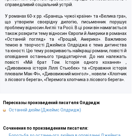
справедливий соціальний устрій.
У романах 60-х pp. «Бранець чужої країни» та «Велика гра»,
що утворили своєрідну дилогію, письменник порушує
проблему відносин Англії та Росії. В ці роки він намагається
також розкрити тему відносин Європи й Америки в романах
«Останній погляд» та «Прощай, Америко». Важливою
темою в творчості Джеймса Олдріджа є тема дитинства
та юності. Цю тему розкривають найкращі романи, повісті й
оповідання останнього тридцятиріччя. До них належать
повісті «Мій брат Том. Історія одного кохання» ,
«Дивовижна історія Ліллі Стьюбек» та «Справжня історія
плювали Мак-Фі», «Дивовижний монгол» , новели «Хлопчик
з лісового берега», «Перемога хлопчика з лісового берега».
Пересказы произведений писателя Олдридж
Останній дюйм (Джеймс Олдридж)
Сочинения по произведениям писателя:
Боротьба до останнього дюйма в оповіданні Джеймса