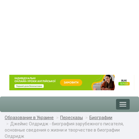
Toggle
navigat
Образование в Украине
Пересказы
Биографии
Джеймс Олдридж - биография зарубежного писателя,
основные сведения о жизни и творчестве в биографии
Олдридж