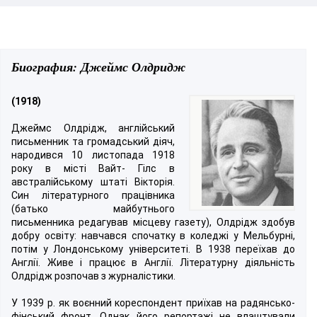
Биография: Джеймс Олдридж
(1918)
Джеймс Олдрідж, англійський
письменник та громадський діяч,
народився 10 листопада 1918
року в місті Вайт- Гілс в
австралійському штаті Вікторія.
Син літературного працівника
(батько майбутнього
письменника редагував місцеву газету), Олдрідж здобув
добру освіту: навчався спочатку в коледжі у Мельбурні,
потім у Лондонському університеті. В 1938 переїхав до
Англії. Живе і працює в Англії. Літературну діяльність
Олдрідж розпочав з журналістики.
У 1939 р. як воєнний кореспондент приїхав на радянсько-
фінський фронт. Однак його репортажі не влаштували