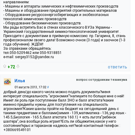
направлениям:
- Машины и аппараты химических и нефтехимических производств
- Машины и оборудование предприятий строительных материалов
- Оборудование ресурсоэнергосберегающих и экобезопасных
технологий химических производств
- Оборудование биохимических производств.
Мы рады встретить Вас в стенах классического ВУЗа Украины -
Украинский государственный химико-технологический университет .
Приходите с документами в приёмную комиссию: пр. Гагарина, 8, стань
профессионалом своего дела! Возможно очное (3 года) и заочное (1-3
года обучение). ЖДЁМ!
За справками обращайтесь:
тел.050-5209462 или 050-9318851
е-mail: sergey3152@yandex.ru
+72
ответить
вопрос сотрудникам техникума
Илья
01 августа 2013, 17:02
#
добрый день!до какого числа можно подать документы?меня
интересует специальность "агрономия"!напишите по больше мне о ней!
Имеет ли роль при поступлении балл ЗНО и балл атестата?какие
именно предметы нужны для поступления на специальность
агрономия?Какие шансы пройти на бюджет на сегодняшний день с
такими предметами и баллами(химия - 139,математика - 136,укр.язык -
145.5,Биология - 165.5,балл атестата 160.1) + есть льгота"ребенок
шахтера",она вообще роль играет?Есть ли общежитие,какое у него
состояние?крыс и тараканов надеюсь нет?мой контактный телефон :
+380669549101