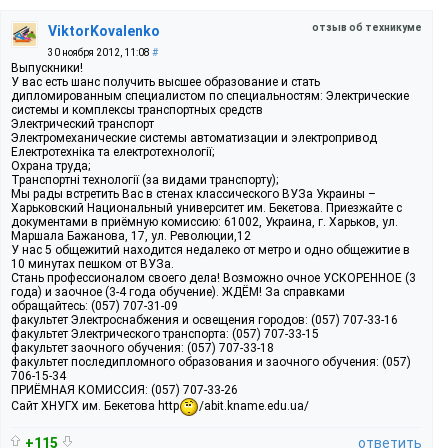
отзыв об техникуме
ViktorKovalenko
30 ноября 2012, 11:08
#
Выпускники!
У вас есть шанс получить высшее образование и стать
дипломированным специалистом по специальностям: Электрические
системы и комплексы транспортных средств
Электрический транспорт
Электромеханические системы автоматизации и электропривод
Електротехніка та електротехнології;
Охрана труда;
Транспортні технології (за видами транспорту);
Мы рады встретить Вас в стенах классического ВУЗа Украины –
Харьковский Национальный университет им. Бекетова. Приезжайте с
документами в приёмную комиссию: 61002, Украина, г. Харьков, ул.
Маршала Бажанова, 17, ул. Революции,12
У нас 5 общежитий находится недалеко от метро и одно общежитие в
10 минутах пешком от ВУЗа.
Стань профессионалом своего дела! Возможно очное УСКОРЕННОЕ (3
года) и заочное (3-4 года обучение). ЖДЁМ! За справками
обращайтесь: (057) 707-31-09
факультет Электроснабжения и освещения городов: (057) 707-33-16
факультет Электрического транспорта: (057) 707-33-15
факультет заочного обучения: (057) 707-33-18
факультет последипломного образования и заочного обучения: (057)
706-15-34
ПРИЁМНАЯ КОМИССИЯ: (057) 707-33-26
Сайт ХНУГХ им. Бекетова http
/abit.kname.edu.ua/
+115
ответить