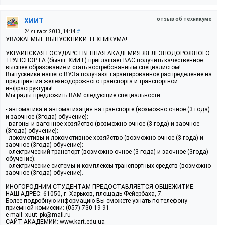
отзыв об техникуме
ХИИТ
24 января 2013, 14:14
#
УВАЖАЕМЫЕ ВЫПУСКНИКИ ТЕХНИКУМА!
УКРАИНСКАЯ ГОСУДАРСТВЕННАЯ АКАДЕМИЯ ЖЕЛЕЗНОДОРОЖНОГО
ТРАНСПОРТА (бывш. ХИИТ) приглашает ВАС получить качественное
высшее образование и стать востребованным специалистом!
Выпускники нашего ВУЗа получают гарантированное распределение на
предприятия железнодорожного транспорта и транспортной
инфраструктуры!
Мы рады предложить ВАМ следующие специальности:
- автоматика и автоматизация на транспорте (возможно очное (3 года)
и заочное (3года) обучение);
- вагоны и вагонное хозяйство (возможно очное (3 года) и заочное
(3года) обучение);
- локомотивы и локомотивное хозяйство (возможно очное (3 года) и
заочное (3года) обучение);
- электрический транспорт (возможно очное (3 года) и заочное (3года)
обучение);
- электрические системы и комплексы транспортных средств (возможно
заочное (3года) обучение).
ИНОГОРОДНИМ СТУДЕНТАМ ПРЕДОСТАВЛЯЕТСЯ ОБЩЕЖИТИЕ.
НАШ АДРЕС: 61050, г. Харьков, площадь Фейербаха, 7.
Более подробную информацию Вы сможете узнать по телефону
приемной комиссии: (057)-730-19-91.
e-mail: xuut_pk@mail.ru
САЙТ АКАДЕМИИ: www.kart.edu.ua