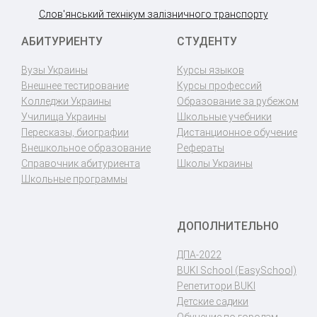
Слов'янський технікум залізничного транспорту
АБИТУРИЕНТУ
СТУДЕНТУ
Вузы Украины
Курсы языков
Внешнее тестирование
Курсы профессий
Колледжи Украины
Образование за рубежом
Училища Украины
Школьные учебники
Пересказы, биографии
Дистанционное обучение
Внешкольное образование
Рефераты
Справочник абитуриента
Школы Украины
Школьные программы
ДОПОЛНИТЕЛЬНО
ДПА-2022
BUKI School (EasySchool)
Репетитори BUKI
Детские садики
Обучение по городам