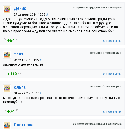
вопрос сотрудникам техникума
Денис
27 февраля 2014, 12:33
#
Здравствуйте,мне 21 год,у меня 2 диплома электромонтера,лицей и
техни кум,у меня большое желание с детства работать в структуре
железной дороги,могу ли я поступить к вам на заочное обучение и на
какие профессии,жду вашего ответа на емайле.Большоен спасибо!!!
+54
ответить
отзыв об техникуме
таня
07 мая 2014, 14:39
#
заочное отделение есть?
+119
ответить
отзыв об техникуме
ольга
04 мая 2017, 10:16
#
мне нужна ваша электронная почта по очень личному вопросу,скиньте
пожалуйста
+74
ответить
вопрос сотрудникам техникума
Светлана