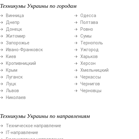
Техникумы Украины по городам
Винница
Одесса
Днепр
Полтава
Донецк
Ровно
Житомир
Сумы
Запорожье
Тернополь
Ивано-Франковск
Ужгород
Киев
Харьков
Кропивницкий
Херсон
Крым
Хмельницкий
Луганск
Черкассы
Луцк
Чернигов
Львов
Черновцы
Николаев
Техникумы Украины по направлениям
Техническое направление
ІТ-направление