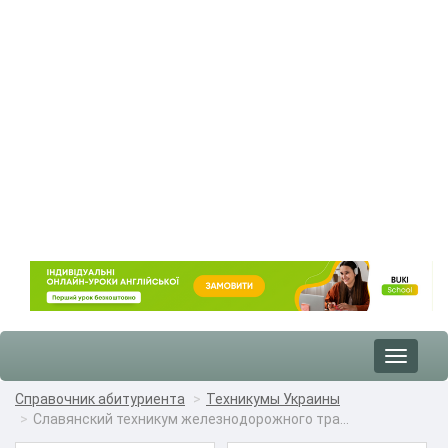
Toggle
navigat
Справочник абитуриента
Техникумы Украины
Славянский техникум железнодорожного тра...