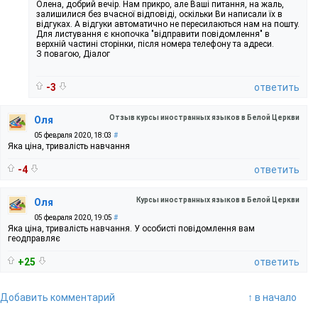
Олена, добрий вечір. Нам прикро, але Ваші питання, на жаль,
залишилися без вчасної відповіді, оскільки Ви написали їх в
відгуках. А відгуки автоматично не пересилаються нам на пошту.
Для листування є кнопочка "відправити повідомлення" в
верхній частині сторінки, після номера телефону та адреси.
З повагою, Діалог
-3
ответить
Отзыв курсы иностранных языков в Белой Церкви
Оля
05 февраля 2020, 18:03
#
Яка ціна, тривалість навчання
-4
ответить
Курсы иностранных языков в Белой Церкви
Оля
05 февраля 2020, 19:05
#
Яка ціна, тривалість навчання. У особисті повідомлення вам
геодправляє
+25
ответить
Добавить комментарий
↑ в начало