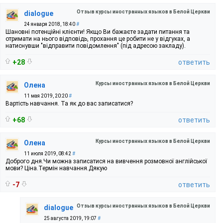
Отзыв курсы иностранных языков в Белой Церкви
dialogue
24 января 2018, 18:40
#
Шановні потенційні клієнти! Якщо Ви бажаєте задати питання та
отримати на нього відповідь, прохання це робити не у відгуках, а
натиснувши "відправити повідомлення" (під адресою закладу).
+28
ответить
Курсы иностранных языков в Белой Церкви
Олена
11 мая 2019, 20:20
#
Вартість навчання. Та як до вас записатися?
+68
ответить
Курсы иностранных языков в Белой Церкви
Олена
11 июля 2019, 08:42
#
Доброго дня.Чи можна записатися на вивчення розмовної англійської
мови? Ціна.Термін навчання.Дякую
-7
ответить
Отзыв курсы иностранных языков в Белой Церкви
dialogue
25 августа 2019, 19:07
#