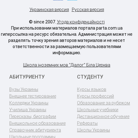
Украинская версия
Русская версия
© since 2007.
Угода конфіденційності
При использовании материалов портала parta.com.ua
гиперссылка на ресурс обязательна. Администрация может не
разделять точку зрения авторов материалов и не несет
ответственности за размещаемую пользователями
информацию.
Школа іноземних мов "Діалог" Біла Церква
АБИТУРИЕНТУ
СТУДЕНТУ
Вузы Украины
Курсы языков
Внешнее тестирование
Курсы профессий
Колледжи Украины
Образование за рубежом
Училища Украины
Школьные учебники
Пересказы, биографии
Дистанционное обучение
Внешкольное образование
Рефераты
Справочник абитуриента
Школы Украины
Школьные программы