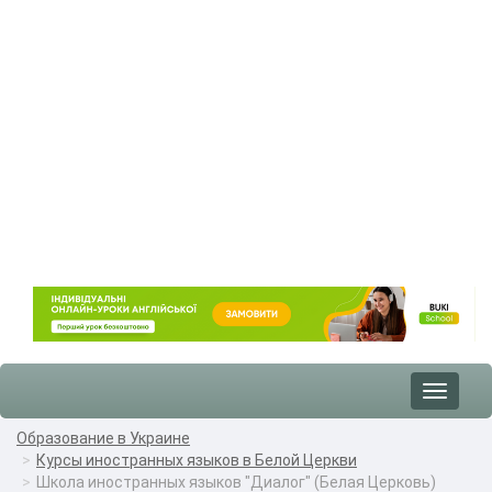
Toggle
navigat
Образование в Украине
Курсы иностранных языков в Белой Церкви
Школа иностранных языков "Диалог" (Белая Церковь)