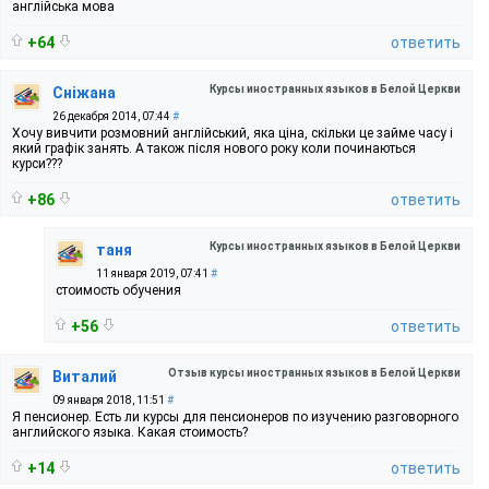
англійська мова
+64
ответить
Курсы иностранных языков в Белой Церкви
Сніжана
26 декабря 2014, 07:44
#
Хочу вивчити розмовний англійський, яка ціна, скільки це займе часу і
який графік занять. А також після нового року коли починаються
курси???
+86
ответить
Курсы иностранных языков в Белой Церкви
таня
11 января 2019, 07:41
#
стоимость обучения
+56
ответить
Отзыв курсы иностранных языков в Белой Церкви
Виталий
09 января 2018, 11:51
#
Я пенсионер. Есть ли курсы для пенсионеров по изучению разговорного
английского языка. Какая стоимость?
+14
ответить