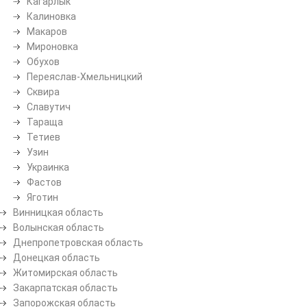
Кагарлык
Калиновка
Макаров
Мироновка
Обухов
Переяслав-Хмельницкий
Сквира
Славутич
Тараща
Тетиев
Узин
Украинка
Фастов
Яготин
Винницкая область
Волынская область
Днепропетровская область
Донецкая область
Житомирская область
Закарпатская область
Запорожская область