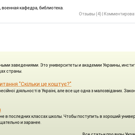
, военная кафедра, библиотека.
Отзывы (4)
|
Комментироват
ными заведениями. Это университеты и академии Украины, инсти
ах страны.
 питання "Скільки це коштує?"
есійної діяльності в Україні, але все ще одна з малозвіданих. Зако
з
я не в последних классах школы. Чтобы поступить в хороший униве
щательно и заранее.
Все статьи про вузы Укр