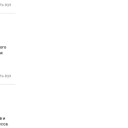
ь вуз
ого
ли
ь вуз
в и
есса.