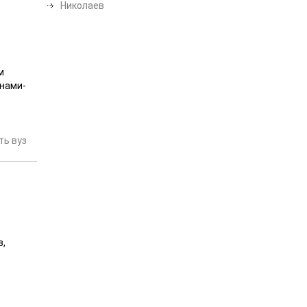
Николаев
м
енами-
ь вуз
в,