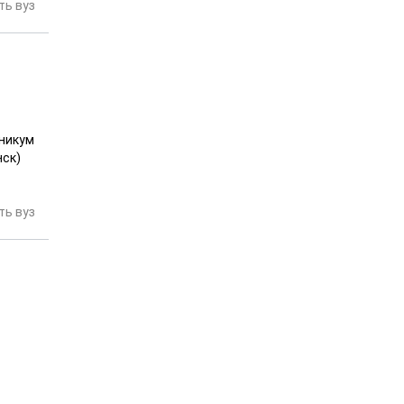
ь вуз
хникум
нск)
ь вуз