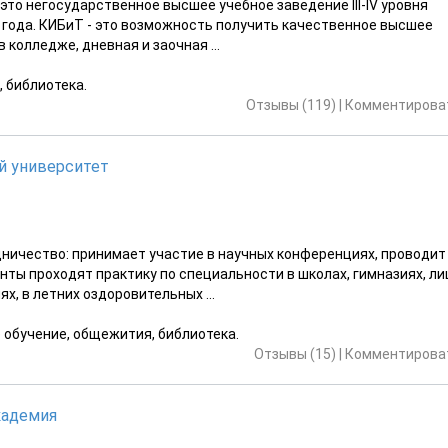
это негосударственное высшее учебное заведение III-IV уровня
1 года. КИБиТ - это возможность получить качественное высшее
 колледже, дневная и заочная ...
, библиотека.
Отзывы (119)
|
Комментироват
й университет
ичество: принимает участие в научных конференциях, проводит
ты проходят практику по специальности в школах, гимназиях, ли
х, в летних оздоровительных ...
е обучение, общежития, библиотека.
Отзывы (15)
|
Комментироват
кадемия