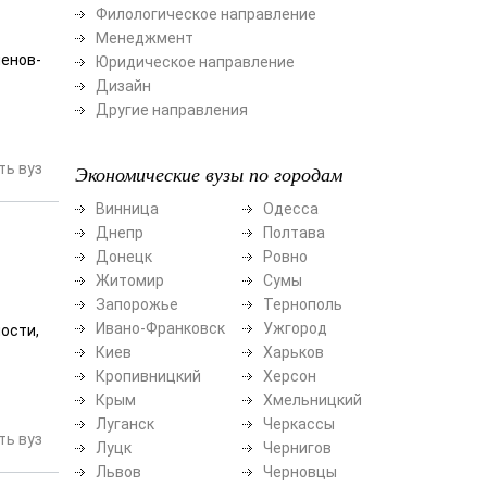
Филологическое направление
Менеджмент
ленов-
Юридическое направление
Дизайн
Другие направления
ь вуз
Экономические вузы по городам
Винница
Одесса
Днепр
Полтава
Донецк
Ровно
Житомир
Сумы
Запорожье
Тернополь
Ивано-Франковск
Ужгород
ости,
Киев
Харьков
Кропивницкий
Херсон
Крым
Хмельницкий
Луганск
Черкассы
ь вуз
Луцк
Чернигов
Львов
Черновцы