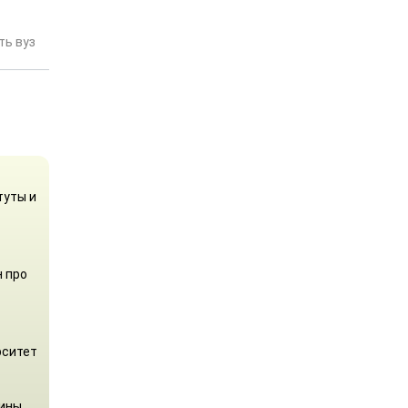
ь вуз
туты и
н про
рситет
аины