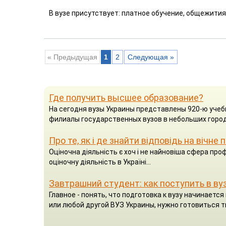
В вузе присутствует: платное обучение, общежития
« Предыдущая
1
2
Следующая »
Где получить высшее образование?
На сегодня вузы Украины представлены 920-ю учеб
филиалы государственных вузов в небольших город
Про те, як і де знайти відповідь на вічне
Оціночна діяльність є хоч і не найновіша сфера проф
оціночну діяльність в Україні...
Завтрашний студент: как поступить в ву
Главное - понять, что подготовка к вузу начинаетс
или любой другой ВУЗ Украины, нужно готовиться т