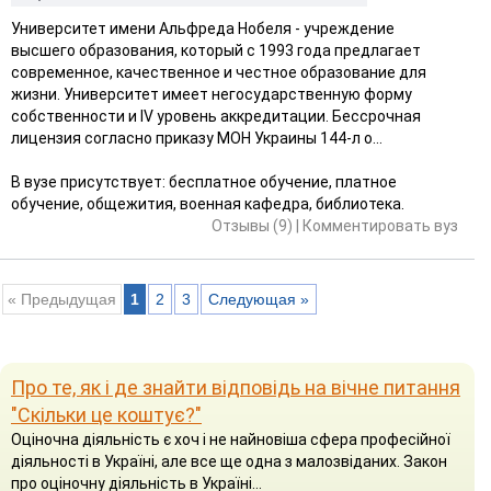
Университет имени Альфреда Нобеля - учреждение
высшего образования, который с 1993 года предлагает
современное, качественное и честное образование для
жизни. Университет имеет негосударственную форму
собственности и IV уровень аккредитации. Бессрочная
лицензия согласно приказу МОН Украины 144-л о...
В вузе присутствует: бесплатное обучение, платное
обучение, общежития, военная кафедра, библиотека.
Отзывы (9)
|
Комментировать вуз
« Предыдущая
1
2
3
Следующая »
Про те, як і де знайти відповідь на вічне питання
"Скільки це коштує?"
Оціночна діяльність є хоч і не найновіша сфера професійної
діяльності в Україні, але все ще одна з малозвіданих. Закон
про оціночну діяльність в Україні...