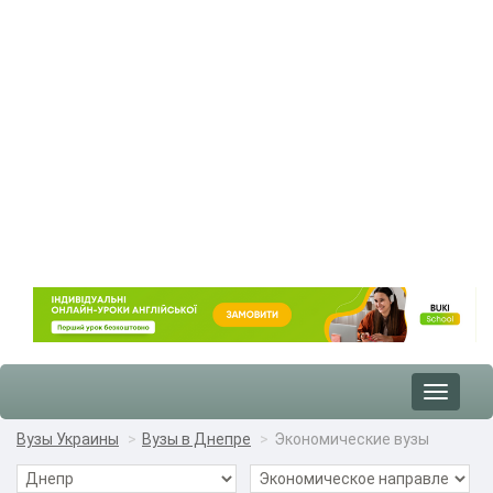
Toggle
navigat
Вузы Украины
Вузы в Днепре
Экономические вузы