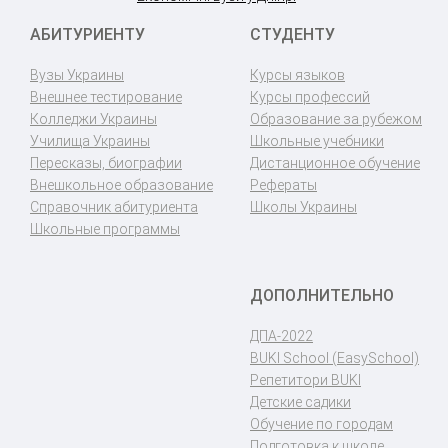
АБИТУРИЕНТУ
СТУДЕНТУ
Вузы Украины
Курсы языков
Внешнее тестирование
Курсы профессий
Колледжи Украины
Образование за рубежом
Училища Украины
Школьные учебники
Пересказы, биографии
Дистанционное обучение
Внешкольное образование
Рефераты
Справочник абитуриента
Школы Украины
Школьные программы
ДОПОЛНИТЕЛЬНО
ДПА-2022
BUKI School (EasySchool)
Репетитори BUKI
Детские садики
Обучение по городам
Подготовка к школе