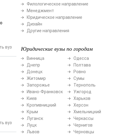
Филологическое направление
Менеджмент
Юридическое направление
но
Дизайн
Другие направления
ь вуз
Юридические вузы по городам
Винница
Одесса
Днепр
Полтава
Донецк
Ровно
Житомир
Сумы
Запорожье
Тернополь
Ивано-Франковск
Ужгород
Киев
Харьков
Кропивницкий
Херсон
Крым
Хмельницкий
Луганск
Черкассы
ь вуз
Луцк
Чернигов
Львов
Черновцы