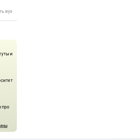
ь вуз
туты и
рситет
н про
аины