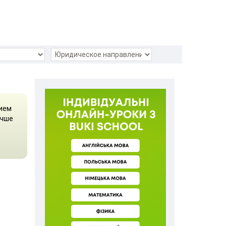
нием
учше