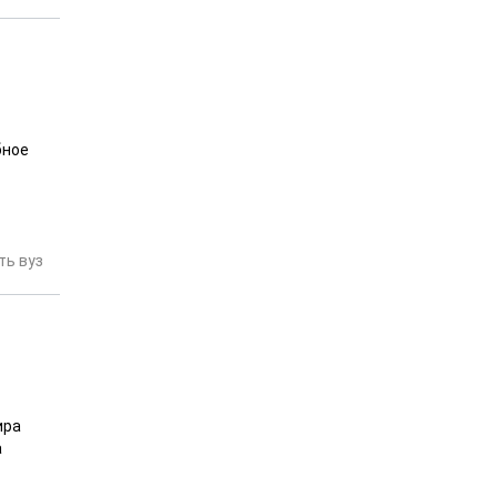
бное
ь вуз
ира
а