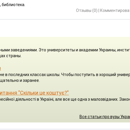
, библиотека.
Отзывы (0)
|
Комментироват
ными заведениями. Это университеты и академии Украины, инсти
ах страны.
з
я не в последних классах школы. Чтобы поступить в хороший униве
щательно и заранее.
 питання "Скільки це коштує?"
есійної діяльності в Україні, але все ще одна з малозвіданих. Зако
Все статьи про вузы Укр