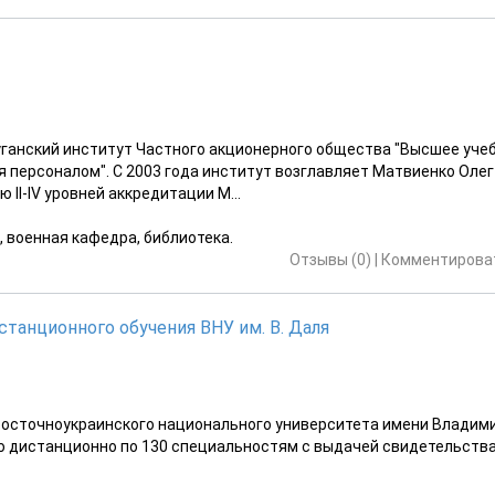
уганский институт Частного акционерного общества "Высшее уче
персоналом". С 2003 года институт возглавляет Матвиенко Олег
II-IV уровней аккредитации М...
, военная кафедра, библиотека.
Отзывы (0)
|
Комментироват
танционного обучения ВНУ им. В. Даля
Восточноукраинского национального университета имени Владим
 дистанционно по 130 специальностям с выдачей свидетельств