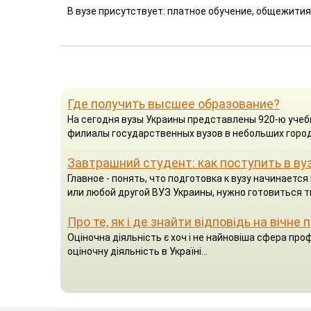
В вузе присутствует: платное обучение, общежития
Где получить высшее образование?
На сегодня вузы Украины представлены 920-ю учеб
филиалы государственных вузов в небольших город
Завтрашний студент: как поступить в ву
Главное - понять, что подготовка к вузу начинаетс
или любой другой ВУЗ Украины, нужно готовиться т
Про те, як і де знайти відповідь на вічне
Оціночна діяльність є хоч і не найновіша сфера проф
оціночну діяльність в Україні...