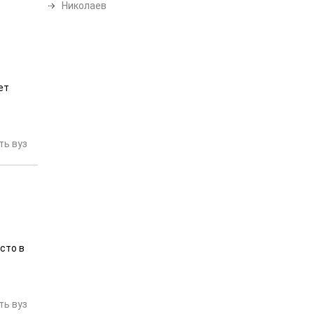
Николаев
ет
ь вуз
сто в
ь вуз