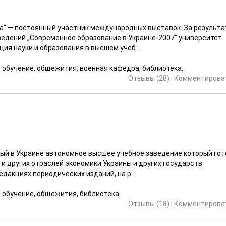
а“ — постоянный участник международных выставок. За результ
едений „Современное образование в Украине-2007“ университет
ия науки и образования в высшем учеб...
е обучение, общежития, военная кафедра, библиотека.
Отзывы (28)
|
Комментироват
ный в Украине автономное высшее учебное заведение который го
и других отраслей экономики Украины и других государств.
дакциях периодических изданий, на р...
е обучение, общежития, библиотека.
Отзывы (18)
|
Комментироват