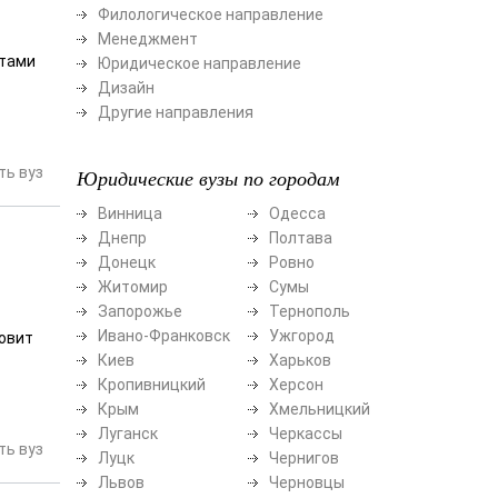
Филологическое направление
Менеджмент
атами
Юридическое направление
Дизайн
Другие направления
ь вуз
Юридические вузы по городам
Винница
Одесса
Днепр
Полтава
Донецк
Ровно
Житомир
Сумы
Запорожье
Тернополь
Ивано-Франковск
Ужгород
товит
Киев
Харьков
Кропивницкий
Херсон
Крым
Хмельницкий
Луганск
Черкассы
ь вуз
Луцк
Чернигов
Львов
Черновцы