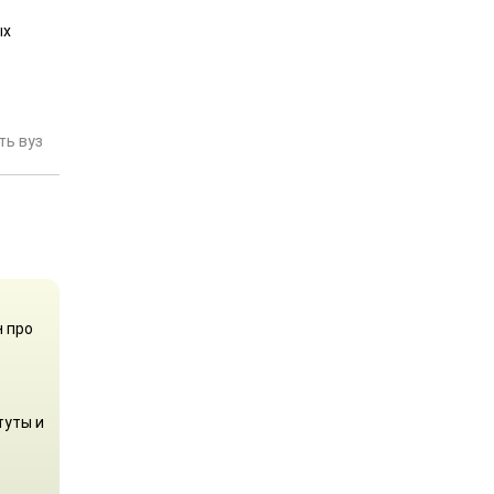
ых
ь вуз
н про
туты и