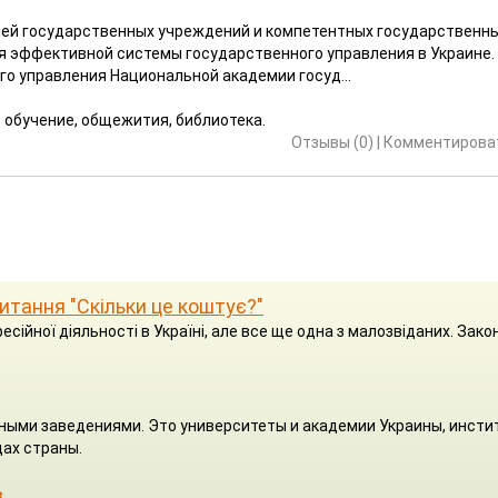
ей государственных учреждений и компетентных государственн
я эффективной системы государственного управления в Украине.
о управления Национальной академии госуд...
е обучение, общежития, библиотека.
Отзывы (0)
|
Комментироват
 питання "Скільки це коштує?"
есійної діяльності в Україні, але все ще одна з малозвіданих. Зако
ными заведениями. Это университеты и академии Украины, инсти
ах страны.
з