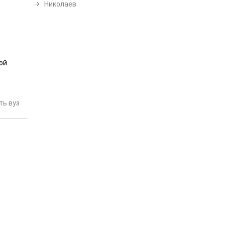
Николаев
ой.
ь вуз