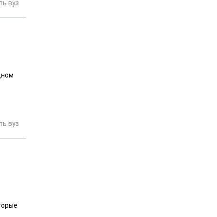
ь вуз
дном
ь вуз
торые