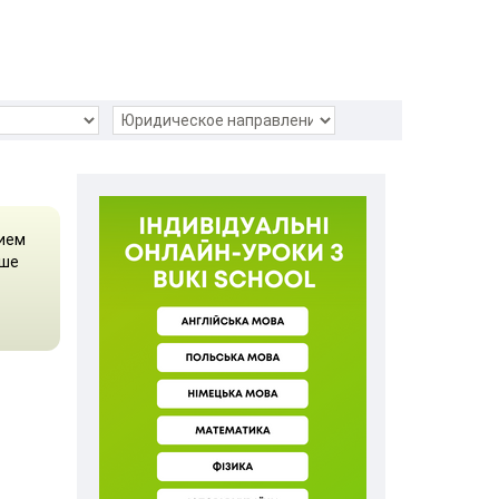
нием
чше