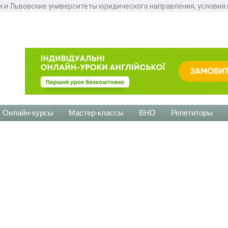
и и Львовские университеты юридического направления, условия 
Онлайн-курсы
Мастер-классы
ВНО
Репетиторы