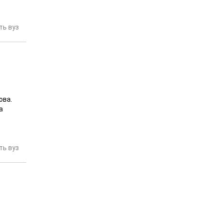
ь вуз
ова.
а
ь вуз