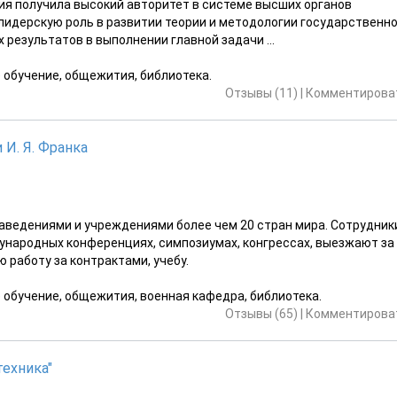
ия получила высокий авторитет в системе высших органов
лидерскую роль в развитии теории и методологии государственн
результатов в выполнении главной задачи ...
е обучение, общежития, библиотека.
Отзывы (11)
|
Комментироват
И. Я. Франка
аведениями и учреждениями более чем 20 стран мира. Сотрудник
ународных конференциях, симпозиумах, конгрессах, выезжают за
 работу за контрактами, учебу.
е обучение, общежития, военная кафедра, библиотека.
Отзывы (65)
|
Комментироват
ехника"