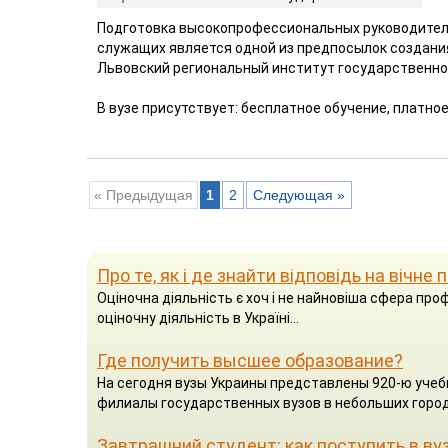
Подготовка высокопрофессиональных руководител
служащих является одной из предпосылок создани
Львовский региональный институт государственног
В вузе присутствует: бесплатное обучение, платно
« Предыдущая
1
2
Следующая »
Про те, як і де знайти відповідь на вічне
Оціночна діяльність є хоч і не найновіша сфера проф
оціночну діяльність в Україні...
Где получить высшее образование?
На сегодня вузы Украины представлены 920-ю учеб
филиалы государственных вузов в небольших город
Завтрашний студент: как поступить в ву