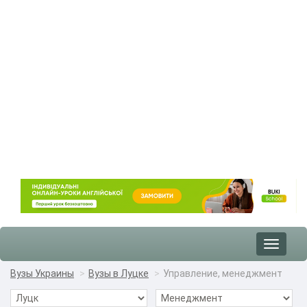
Toggle
navigat
Вузы Украины
Вузы в Луцке
Управление, менеджмент