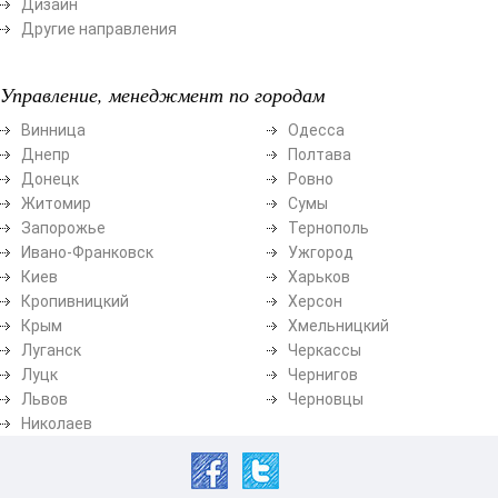
Дизайн
Другие направления
Управление, менеджмент по городам
Винница
Одесса
Днепр
Полтава
Донецк
Ровно
Житомир
Сумы
Запорожье
Тернополь
Ивано-Франковск
Ужгород
Киев
Харьков
Кропивницкий
Херсон
Крым
Хмельницкий
Луганск
Черкассы
Луцк
Чернигов
Львов
Черновцы
Николаев