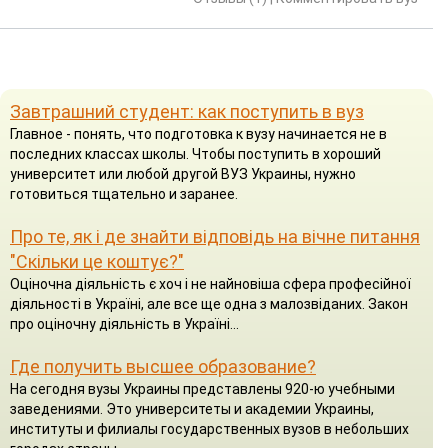
Завтрашний студент: как поступить в вуз
Главное - понять, что подготовка к вузу начинается не в
последних классах школы. Чтобы поступить в хороший
университет или любой другой ВУЗ Украины, нужно
готовиться тщательно и заранее.
Про те, як і де знайти відповідь на вічне питання
"Скільки це коштує?"
Оціночна діяльність є хоч і не найновіша сфера професійної
діяльності в Україні, але все ще одна з малозвіданих. Закон
про оціночну діяльність в Україні...
Где получить высшее образование?
На сегодня вузы Украины представлены 920-ю учебными
заведениями. Это университеты и академии Украины,
институты и филиалы государственных вузов в небольших