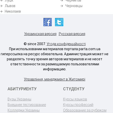
Луцк
Чернигов
Львов
Черновцы
Николаев
Украинская версия
Русская версия
© since 2007.
Угода конфіденційності
При использовании материалов портала parta.com.ua
гиперссылка на ресурс обязательна. Администрация может не
разделять точку зрения авторов материалов и не несет
ответственности за размещаемую пользователями
информацию.
Управління, менеджмент в Житомирі
АБИТУРИЕНТУ
СТУДЕНТУ
Вузы Украины
Курсы языков
Внешнее тестирование
Курсы профессий
Колледжи Украины
Образование за рубежом