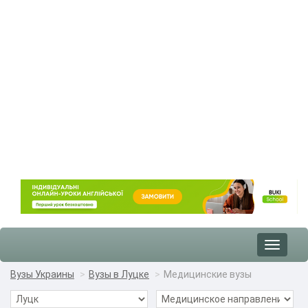
Toggle
navigat
Вузы Украины
Вузы в Луцке
Медицинские вузы