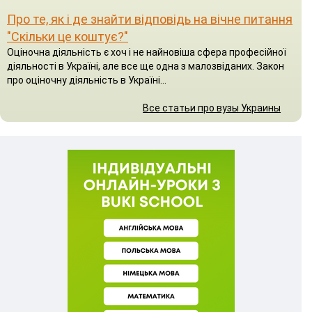
Про те, як і де знайти відповідь на вічне питання
"Скільки це коштує?"
Оціночна діяльність є хоч і не найновіша сфера професійної
діяльності в Україні, але все ще одна з малозвіданих. Закон
про оціночну діяльність в Україні...
Все статьи про вузы Украины