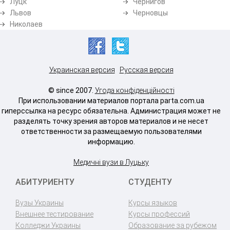
Луцк
Чернигов
Львов
Черновцы
Николаев
Украинская версия
Русская версия
© since 2007.
Угода конфіденційності
При использовании материалов портала parta.com.ua
гиперссылка на ресурс обязательна. Администрация может не
разделять точку зрения авторов материалов и не несет
ответственности за размещаемую пользователями
информацию.
Медичні вузи в Луцьку
АБИТУРИЕНТУ
СТУДЕНТУ
Вузы Украины
Курсы языков
Внешнее тестирование
Курсы профессий
Колледжи Украины
Образование за рубежом