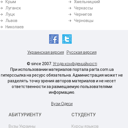
Крым
Хмельницкий
Луганск
Черкассы
Луцк
Чернигов
Львов
Черновцы
Николаев
Украинская версия
Русская версия
© since 2007.
Угода конфіденційності
При использовании материалов портала parta.com.ua
гиперссылка на ресурс обязательна. Администрация может не
разделять точку зрения авторов материалов и не несет
ответственности за размещаемую пользователями
информацию.
Вузи Одеси
АБИТУРИЕНТУ
СТУДЕНТУ
Вузы Украины
Курсы языков