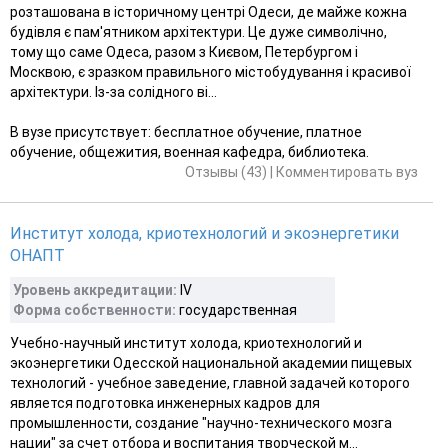
розташована в історичному центрі Одеси, де майже кожна
будівля є пам'ятником архітектури. Це дуже символічно,
тому що саме Одеса, разом з Києвом, Петербургом і
Москвою, є зразком правильного містобудування і красивої
архітектури. Із-за солідного ві...
В вузе присутствует: бесплатное обучение, платное
обучение, общежития, военная кафедра, библиотека.
Отзывы (43)
|
Комментировать вуз
Институт холода, криотехнологий и экоэнергетики
ОНАПТ
Уровень аккредитации:
IV
Форма собственности:
государственная
Учебно-научный институт холода, криотехнологий и
экоэнергетики Одесской национальной академии пищевых
технологий - учебное заведение, главной задачей которого
является подготовка инженерных кадров для
промышленности, создание "научно-технического мозга
нации" за счет отбора и воспитания творческой м...