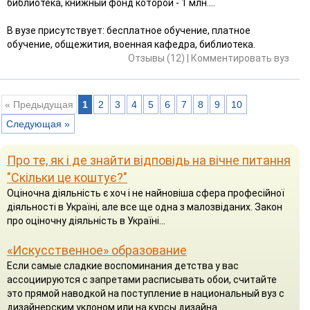
библиотека, книжный фонд которой - 1 млн....
В вузе присутствует: бесплатное обучение, платное
обучение, общежития, военная кафедра, библиотека.
Отзывы (12)
|
Комментировать вуз
« Предыдущая
1
2
3
4
5
6
7
8
9
10
Следующая »
Про те, як і де знайти відповідь на вічне питання
"Скільки це коштує?"
Оціночна діяльність є хоч і не найновіша сфера професійної
діяльності в Україні, але все ще одна з малозвіданих. Закон
про оціночну діяльність в Україні...
«Искусственное» образование
Если самые сладкие воспоминания детства у вас
ассоциируются с запретами расписывать обои, считайте
это прямой наводкой на поступление в национальный вуз с
дизайнерским уклоном или на курсы дизайна.