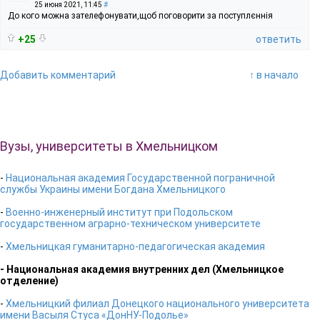
25 июня 2021, 11:45
#
До кого можна зателефонувати,щоб поговорити за поступлєннія
+25
ответить
Добавить комментарий
↑ в начало
Вузы, университеты в Хмельницком
-
Национальная академия Государственной пограничной
службы Украины имени Богдана Хмельницкого
-
Военно-инженерный институт при Подольском
государственном аграрно-техническом университете
-
Хмельницкая гуманитарно-педагогическая академия
- Национальная академия внутренних дел (Хмельницкое
отделение)
-
Хмельницкий филиал Донецкого национального университета
имени Васыля Стуса «ДонНУ-Подолье»