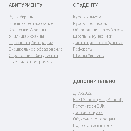
АБИТУРИЕНТУ
СТУДЕНТУ
Вузы Украины
Курсы языков
Внешнее тестирование
Курсы профессий
Колледжи Украины
Образование за рубежом
Училища Украины
Школьные учебники
Пересказы, биографии
Дистанционное обучение
Внешкольное образование
Рефераты
Справочник абитуриента
Школы Украины
Школьные программы
ДОПОЛНИТЕЛЬНО
ДПА-2022
BUKI School (EasySchool)
Репетитори BUKI
Детские садики
Обучение по городам
Подготовка к школе