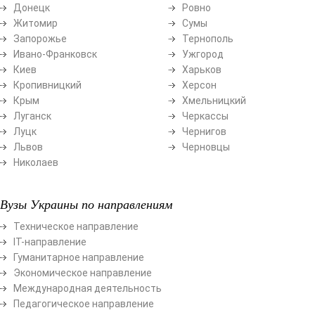
Донецк
Ровно
Житомир
Сумы
Запорожье
Тернополь
Ивано-Франковск
Ужгород
Киев
Харьков
Кропивницкий
Херсон
Крым
Хмельницкий
Луганск
Черкассы
Луцк
Чернигов
Львов
Черновцы
Николаев
Вузы Украины по направлениям
Техническое направление
ІТ-направление
Гуманитарное направление
Экономическое направление
Международная деятельность
Педагогическое направление