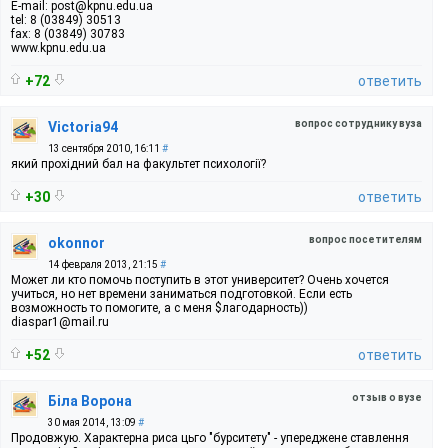
E-mail: post@kpnu.edu.ua
tel: 8 (03849) 30513
fax: 8 (03849) 30783
www.kpnu.edu.ua
+72
ответить
вопрос сотруднику вуза
Victoria94
13 сентября 2010, 16:11
#
який прохідний бал на факультет психології?
+30
ответить
вопрос посетителям
okonnor
14 февраля 2013, 21:15
#
Может ли кто помочь поступить в этот университет? Очень хочется
учиться, но нет времени заниматься подготовкой. Если есть
возможность то помогите, а с меня $лагодарность))
diaspar1@mail.ru
+52
ответить
отзыв о вузе
Біла Ворона
30 мая 2014, 13:09
#
Продовжую. Характерна риса цьго "бурситету" - упереджене ставлення