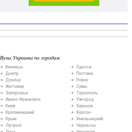
Вузы Украины по городам
Винница
Одесса
Днепр
Полтава
Донецк
Ровно
Житомир
Сумы
Запорожье
Тернополь
Ивано-Франковск
Ужгород
Киев
Харьков
Кропивницкий
Херсон
Крым
Хмельницкий
Луганск
Черкассы
Луцк
Чернигов