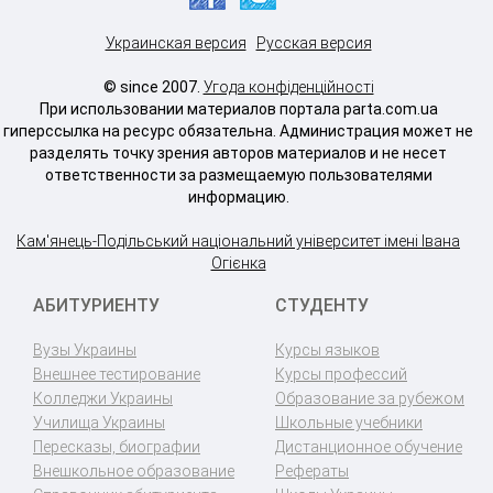
Украинская версия
Русская версия
© since 2007.
Угода конфіденційності
При использовании материалов портала parta.com.ua
гиперссылка на ресурс обязательна. Администрация может не
разделять точку зрения авторов материалов и не несет
ответственности за размещаемую пользователями
информацию.
Кам'янець-Подільський національний університет імені Івана
Огієнка
АБИТУРИЕНТУ
СТУДЕНТУ
Вузы Украины
Курсы языков
Внешнее тестирование
Курсы профессий
Колледжи Украины
Образование за рубежом
Училища Украины
Школьные учебники
Пересказы, биографии
Дистанционное обучение
Внешкольное образование
Рефераты