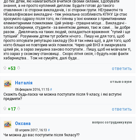
до тих дітей, які намагаються вчитися своїми силами, здобувати
знання, а не просто куплений диплом. Будьте готові до такого
ставлення і зі сторони викладачів, і зі сторони групи. НЕграмотні та
НЕкваліфіковані викладачі - теж унікальна особливість КПНУ. Це стає
зрозуміло одразу після того, як глянеш у їхні книжки з примітивними
елементарними помилками. Цей універ - страшне місце.... Викладачі -
злісні хабарники, студенти - за винятком деяких, такі ж самі.... Їм добре
разом... Дивлячись на таких людей, складається враження: "тупий і ще
тупіший". Розумним дітям тут робити нічого... Пишу не для того, щоб
просто зіпсувати репутацію закладу (бо й так нема що), а для того, щоб
ніхто більше не повторив моїх помилок. Через цей ВНЗ я змарнувала
цілий рік, а зараз змушена заново поступати... Пишу, щоб не мовчали ті,
хто зараз у схожому становищі... Скоро літня сесія, і будуть нові факти
хабарництва... Тож не сумуйте, далі буде...
+53
ответить
отзыв о вузе
Наталія
06 февраля 2016, 11:15
#
Скажіть будь-ласка чи можна поступати після 9 класу, і які вступні
предмети?
+17
ответить
вопрос сотруднику вуза
Оксана
03 апреля 2017, 16:13
#
Чи можна до вас поступити після 9класу??