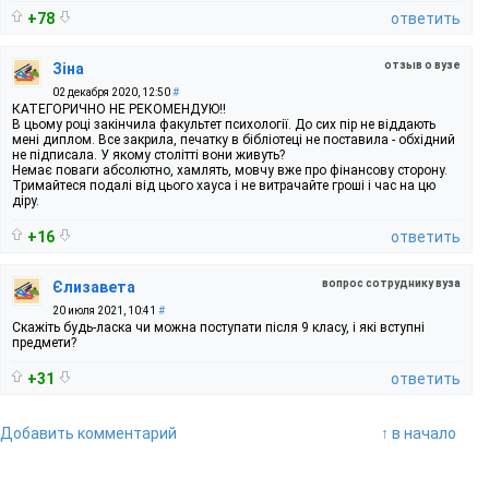
+78
ответить
отзыв о вузе
Зіна
02 декабря 2020, 12:50
#
КАТЕГОРИЧНО НЕ РЕКОМЕНДУЮ!!
В цьому році закінчила факультет психології. До сих пір не віддають
мені диплом. Все закрила, печатку в бібліотеці не поставила - обхідний
не підписала. У якому столітті вони живуть?
Немає поваги абсолютно, хамлять, мовчу вже про фінансову сторону.
Тримайтеся подалі від цього хауса і не витрачайте гроші і час на цю
діру.
+16
ответить
вопрос сотруднику вуза
Єлизавета
20 июля 2021, 10:41
#
Скажіть будь-ласка чи можна поступати після 9 класу, і які вступні
предмети?
+31
ответить
Добавить комментарий
↑ в начало