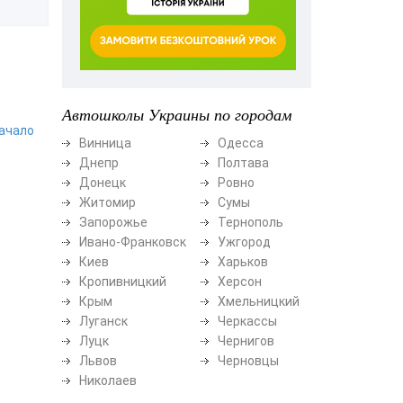
Автошколы Украины по городам
начало
Винница
Одесса
Днепр
Полтава
Донецк
Ровно
Житомир
Сумы
Запорожье
Тернополь
Ивано-Франковск
Ужгород
Киев
Харьков
Кропивницкий
Херсон
Крым
Хмельницкий
Луганск
Черкассы
Луцк
Чернигов
Львов
Черновцы
Николаев