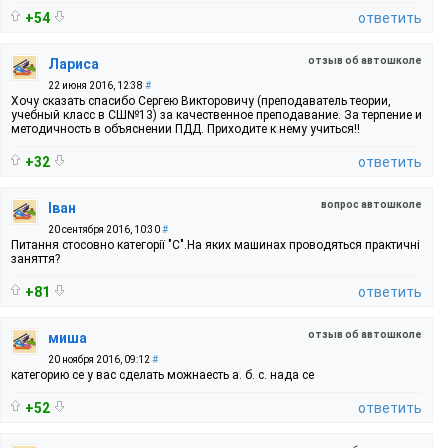
+54
ответить
отзыв об автошколе
Лариса
22 июня 2016, 12:38
#
Хочу сказать спасибо Сергею Викторовичу (преподаватель теории,
учебный класс в СШ№13) за качественное преподавание. За терпение и
методичность в объяснении ПДД. Приходите к нему учиться!!
+32
ответить
вопрос автошколе
Іван
20 сентября 2016, 10:30
#
Питання стосовно категорії "С".На яких машинах проводяться практичні
заняття?
+81
ответить
отзыв об автошколе
миша
20 ноября 2016, 09:12
#
категорию се у вас сделать можнаесть а. б. с. нада се
+52
ответить