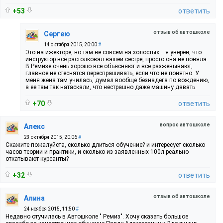
+53
ответить
отзыв об автошколе
Сергею
14 октября 2015, 20:00
#
Это на ижекторе, но там не совсем на холостых... я уверен, что
инструктор все растолковал вашей сестре, просто она не поняла.
В Ремизе очень хорошо все объясняют и все разжевывают,
главное не стеснятся переспрашивать, если что не понятно. У
меня жена там училась, думал вообще безнадега по вождению,
а ее там так натаскали, что нестрашно даже машину давать.
+70
ответить
вопрос автошколе
Алекс
23 октября 2015, 20:06
#
Скажите пожалуйста, сколько длиться обучение? и интересует сколько
часов теории и практики, и сколько из заявленных 100л реально
откатывают курсанты?
+32
ответить
отзыв об автошколе
Алина
24 ноября 2015, 11:50
#
Недавно отучилась в Автошколе " Ремиз". Хочу сказать большое