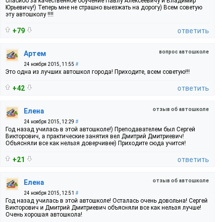
спасибо за качественное обучение Павлу Алексеевичу и Владимир
Юрьевичу!) Теперь мне не страшно выезжать на дорогу) Всем советую
эту автошколу !!!!
+79
ответить
вопрос автошколе
Артем
24 ноября 2015, 11:55
#
Это одна из лучших автошкол города! Приходите, всем советую!!!
+42
ответить
отзыв об автошколе
Елена
24 ноября 2015, 12:29
#
Год назад училась в этой автошколе!) Преподавателем был Сергей
Викторович, а практические занятия вел Дмитрий Дмитриевич!
Объясняли все как нельзя доверчивее) Приходите сюда учится!
+21
ответить
отзыв об автошколе
Елена
24 ноября 2015, 12:51
#
Год назад училась в этой автошколе! Осталась очень довольна! Сергей
Викторович и Дмитрий Дмитриевич объясняли все как нельзя лучше!
Очень хорошая автошкола!