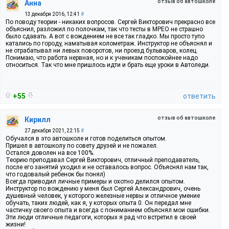
отзыв об автошколе
Анна
13 декабря 2016, 12:41
#
По поводу теории - никаких вопросов. Сергей Викторович прекрасно все
объяснил, разложил по полочкам, так что тесты в МРЕО не страшно
было сдавать. А вот с вождением не все так гладко. Мы просто тупо
катались по городу, наматывая колометраж. Инструктор не объяснял и
не отрабатывал ни левых поворотов, ни проезд бульваров, колец.
Понимаю, что работа нервная, но и к ученикам поспокойнее надо
относиться. Так что мне пришлось идти и брать еще уроки в Автоледи.
+55
ответить
отзыв об автошколе
Кирилл
27 декабря 2021, 22:15
#
Обучался в это автошколе и готов поделиться опытом.
Пришел в автошколу по совету друзей и не пожалел.
Остался доволен на все 100%.
Теорию преподавал Сергей Викторович, отличный преподаватель,
после его занятий уходил и не оставалось вопрос. Объяснял нам так,
что годовалый ребенок бы понял)
Всегда приводил личные примеры и охотно делился опытом.
Инструктор по вождению у меня был Сергей Александрович, очень
душевный человек, у которого железные нервы и отличное умение
обучать, таких людей, как я, у которых опыта 0. Он передал мне
частичку своего опыта и всегда с пониманием объяснял мои ошибки.
Эти люди отличные педагоги, которых я рад что встретил в своей
жизни!