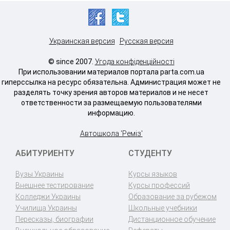
Украинская версия
Русская версия
© since 2007.
Угода конфіденційності
При использовании материалов портала parta.com.ua
гиперссылка на ресурс обязательна. Администрация может не
разделять точку зрения авторов материалов и не несет
ответственности за размещаемую пользователями
информацию.
Автошкола 'Реміз'
АБИТУРИЕНТУ
СТУДЕНТУ
Вузы Украины
Курсы языков
Внешнее тестирование
Курсы профессий
Колледжи Украины
Образование за рубежом
Училища Украины
Школьные учебники
Пересказы, биографии
Дистанционное обучение