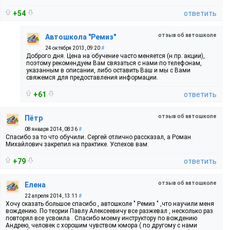
+54
ответить
отзыв об автошколе
Автошкола "Ремиз"
24 октября 2013, 09:20
#
Доброго дня. Цена на обучение часто меняется (н.пр. акции),
поэтому рекомендуем Вам связаться с нами по телефонам,
указанным в описании, либо оставить Ваш и мы с Вами
свяжемся для предоставления информации.
+61
ответить
отзыв об автошколе
Пётр
08 января 2014, 08:36
#
Спасибо за то что обучили. Сергей отлично рассказал, а Роман
Михайлович закрепил на практике. Успехов вам.
+79
ответить
отзыв об автошколе
Елена
22 апреля 2014, 13:11
#
Хочу сказать большое спасибо , автошколе " Ремиз " ,что научили меня
вождению. По теории Павлу Алексеевичу все разжевал , несколько раз
повторял все усвоила . Спасибо моему инструктору по вождению
Андрею, человек с хорошим чувством юмора ( по другому с нами