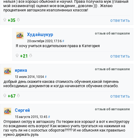
нельзя ) все хорошо обьяснил и научил. Права получила муж (главный
мой экзаменатор) оценил мое вождение , доволен ))) . Желаю
процветания автошколе изаполненных классов!
+35
ответить
отзыв об автошколе
Худайшукур
20 сентября 2020, 17:36
#
Я хочу учиться водительские права в Категория
+21
ответить
отзыв об автошколе
ирина
13 июля 2014, 10:54
#
добрый день.скажите какова стоимость обучения,какой перечень
необходимых документов и когда начинается обучение.спасибо.
+67
ответить
отзыв об автошколе
Сергей
15 августа 2015, 13:45
#
Отправил сестру в автошколу. По теории все хорошо! а вот к инструктору
по вождению есть вопрос! Как можно учить трогаться на нажимая на
газ чуть ли не с холостых оборотов????? И не объясняя как правильно
нужно держать руль