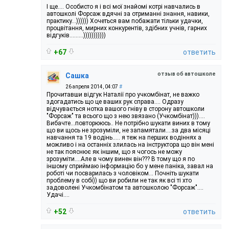
І ще…. Особисто я і всі мої знайомі котрі навчались в
автошколі Форсаж вдячні за отриманні знання, навики,
практику...)))))) Хочеться вам побажати тільки удачки,
процвітання, мирних конкурентів, здібних учнів, гарних
відгуків.........)))))))))))
+67
ответить
отзыв об автошколе
Сашка
26 апреля 2014, 04:07
#
Прочитавши відгук Наталії про учкомбінат, не важко
здогадатись що це ваших рук справа.... Одразу
відчувається нотка вашого гніву в сторону автошколи
"Форсаж" та всього що з нею звязано (Учкомбінат)))....
Вибачте...повторююсь.. Не потрібно шукати виних в тому
що ви щось не зрозуміли, не запамятали....за два місяці
навчання та 19 водінь..... я теж на перших водіннях а
можливо і на останніх злилась на інструктора що він мені
не так пояснює як іншим, що я чогось не можу
зрозуміти....Але в чому винен він??? В тому що я по
іншому сприймаю інформацію бо у мене паніка, завал на
роботі чи посварилась з чоловіком... Почніть шукати
проблему в собі)) що ви робили не так як всі ті хто
задоволені Учкомбінатом та автошколою "Форсаж"....
Удачі....
+52
ответить