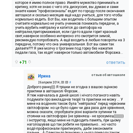
которое я имею полное право. Имейте мужество принимать и
критику, хотя не знаю с чего эта дискуссия, вы думаю и сами
знаете какие "профессионалы" ездят по городу после окончания
автошкол и сколько месяцев ещё надо учиться, для того чтобы
нормально ездить. Вот Вы, как водитель с большим опытом
считаете нормально не учить учеников понижать передачи, а
учить врубить нейтралку и катится до светофора на
нейтралке,притормаживая, если где-то вдали горит красный
свет,наверное особенно интересно это смотрится зимой,
рекомендую попробовать. А ещё входить в любые повороты на 3
передаче, потому что она универсальная. Вот вы сами так
делаете??? Я уже молчу о трогание под горку без нажатия
педали газа, так ездят наверное только автомобили Форсажа...
+71
ответить
отзыв об автошколе
Ирина
26 апреля 2014, 03:03
#
Доброго ранку))) Я трішки не згодна з вашою оцінкою
практики в автошколі Форсаж...
Я теж навчалась в даній школі і нічого поганого навіть
подумати про викладачів теорії та практики не можу ... У
мене на водіннях також була "нейтралка" перед червоним
світлофором. но це було один чи два раза для зрівняння,
можна сказати, спробувати різні варіанти зупинки та
стоянки на світлофорах (не зрівняєш - не зрозумієш))))))))
і інструктор, якщо мене не підводить память, при цьому
наголошував що так робити не правильно... но часто
водії-професіонали практикують, даби зекономити
пальне... А Олександр Іванович з цього приводу також