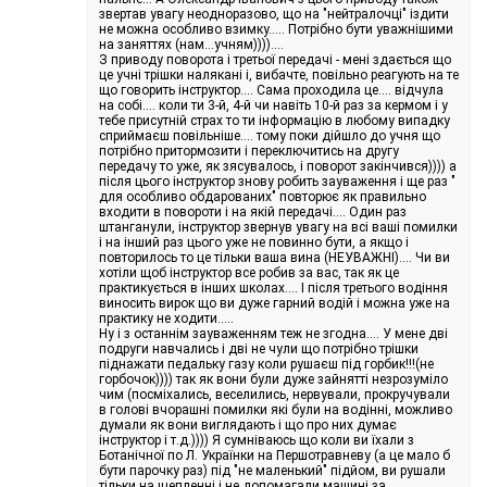
звертав увагу неодноразово, що на "нейтралочці" іздити
не можна особливо взимку..... Потрібно бути уважнішими
на заняттях (нам...учням))))....
З приводу поворота і третьої передачі - мені здається що
це учні трішки налякані і, вибачте, повільно реагують на те
що говорить інструктор.... Сама проходила це.... відчула
на собі…. коли ти 3-й, 4-й чи навіть 10-й раз за кермом і у
тебе присутній страх то ти інформацію в любому випадку
сприймаєш повільніше.... тому поки дійшло до учня що
потрібно притормозити і переключитись на другу
передачу то уже, як зясувалось, і поворот закінчився)))) а
після цього інструктор знову робить зауваження і ще раз "
для особливо обдарованих" повторює як правильно
входити в повороти і на якій передачі…. Один раз
штанганули, інструктор звернув увагу на всі ваші помилки
і на інший раз цього уже не повинно бути, а якщо і
повторилось то це тільки ваша вина (НЕУВАЖНІ).... Чи ви
хотіли щоб інструктор все робив за вас, так як це
практикується в інших школах…. І після третього водіння
виносить вирок що ви дуже гарний водій і можна уже на
практику не ходити…..
Ну і з останнім зауваженням теж не згодна.... У мене дві
подруги навчались і дві не чули що потрібно трішки
піднажати педальку газу коли рушаєш під горбик!!!(не
горбочок)))) так як вони були дуже зайнятті незрозуміло
чим (посміхались, веселились, нервували, прокручували
в голові вчорашні помилки які були на водінні, можливо
думали як вони виглядають і що про них думає
інструктор і т.д.)))) Я сумніваюсь що коли ви їхали з
Ботанічної по Л. Українки на Першотравневу (а це мало б
бути парочку раз) під "не маленький" підйом, ви рушали
тільки на щепленні і не допомагали машині за