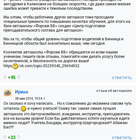
автодроме в Калиновке на больших скоростях, где даже самая мелкая
ошибка может привести к тяжелым последствиям.
Мы хотим, чтобы работники других автошкол тоже проходили
специальные тренинги по повышению качества обучения, для этого на
базе автошколы «Форсаж ВВ» создан «Центр подготовки
преподавательского состава для автошкол».
Мы за то, чтобы общий уровень подготовки водителей в Виннице и
Винницкой области был значительно выше, чем сегодня.
Коллектив автошколы «Форсаж ВВ» обращается ко всем нашим
ученикам, пишите свои отзывы, помогайте нам делать услугу более
качественной, а безопасность на дорогах выше!
https
/vk.com/topic-35239345_29694932
+95
ответить
отзыв об автошколе
Ирина
28 мая 2014, 19:34
#
Ох сколько я хочу написать.... Но к сожалению до екзамена совсем чуть
осталось
и нужно учиться! Скажу так: самая самая лучшая
автошкола это Автоучкомбинат, вождение, инструктор, преподаватель
все на высшем уровне! Если Вы действительно хотите научиться идите
именно сюда!!! Учитель Бондарь, инструктор Шаргородская!!! Абажаю
Вас!!!!
+33
ответить