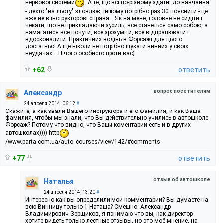
нервової системи
. А те, що всі по-різному здатні до навчання
- дехто "на льоту" зловлює, іншому потрібно раз 30 пояснити - це
вже не в інструкторові справа... Як на мене, головне не сидіти і
чекати, що не прикладаючи зусиль, все станеться само собою, а
намагатися все почути, все зрозуміти, все відпрацювати і
вдосконалити. Практичних водінь в Форсажі для цього
достатньо! А ще ніколи не потрібно шукати винних у своїх
неудачах... Нічого особисто проти вас)
+62
ответить
вопрос посетителям
Александр
24 апреля 2014, 06:12
#
Скажите, а как звали Вашего инструктора и его фамилия, и как Ваша
фамилия, чтобы мы знали, что Вы действительно учились в автошколе
Форсаж? Потому что видно, что Ваши коментарии есть и в других
автошколах)))) http
/www.parta.com.ua/auto_courses/view/142/#comments
+77
ответить
отзыв об автошколе
Наталья
24 апреля 2014, 13:20
#
Интересно как вы определили мои комментарии? Вы думаете на
всю Винницу только 1 Наташа? Смешно. Александр
Владимирович Зерщиков, я понимаю что вы, как директор
хотите видеть только лестные отзывы, но это моё мнение, на