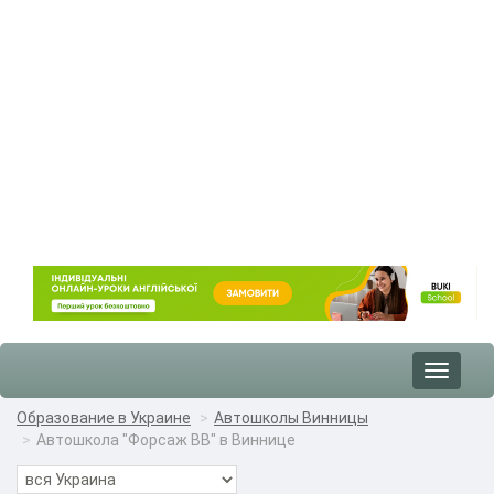
Toggle
navigat
Образование в Украине
Автошколы Винницы
Автошкола "Форсаж ВВ" в Виннице