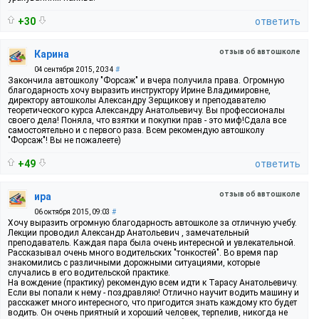
+30
ответить
отзыв об автошколе
Карина
04 сентября 2015, 20:34
#
Закончила автошколу "Форсаж" и вчера получила права. Огромную
благодарность хочу выразить инструктору Ирине Владимировне,
директору автошколы Александру Зерщикову и преподавателю
теоретического курса Александру Анатольевичу. Вы профессионалы
своего дела! Поняла, что взятки и покупки прав - это миф!Сдала все
самостоятельно и с первого раза. Всем рекомендую автошколу
"Форсаж"! Вы не пожалеете)
+49
ответить
отзыв об автошколе
ира
06 октября 2015, 09:03
#
Хочу выразить огромную благодарность автошколе за отличную учебу.
Лекции проводил Александр Анатольевич , замечательный
преподаватель. Каждая пара была очень интересной и увлекательной.
Рассказывал очень много водительских "тонкостей". Во время пар
знакомились с различными дорожными ситуациями, которые
случались в его водительской практике.
На вождение (практику) рекомендую всем идти к Тарасу Анатольевичу.
Если вы попали к нему - поздравляю! Отлично научит водить машину и
расскажет много интересного, что пригодится знать каждому кто будет
водить. Он очень приятный и хороший человек, терпелив, никогда не