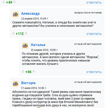
+49
ответить
вопрос посетителям
Александр
22 апреля 2014, 15:59
#
Скажите пожалуйста, Наталья, а откуда Вы знаете как учат в
других автошколах? Вы учились в нескольких автошколах?
+112
ответить
отзыв об автошколе
Наталья
23 апреля 2014, 10:38
#
По отзывам друзей, которые учились в других
автошколах. А мне хватило одной автошколы "Форсаж",
чтобы понять, что уровень практических навыков
оставляет желать лучшего.
+66
ответить
отзыв об автошколе
Вікторія
31 июля 2014, 14:05
#
Абсолютно не погоджуюся! Такий рівень навчання практичному
водінню ще пошукати треба. Сіла за руль щойно отримала
права, і їжджу не гірше чоловіка, який вже 3 роки за кермом.
Кожного уроку інструктор (в мене був Віталій Михайлович) без
перебільшення вкладав всю душу в нас, не жалкуючи своєї