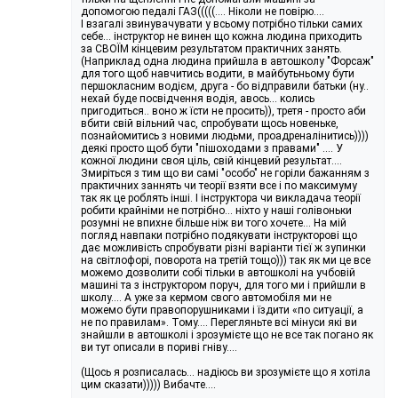
допомогою педалі ГАЗ(((((.... Ніколи не повірю….
І взагалі звинувачувати у всьому потрібно тільки самих
себе... інструктор не винен що кожна людина приходить
за СВОЇМ кінцевим результатом практичних занять.
(Наприклад одна людина прийшла в автошколу "Форсаж"
для того щоб навчитись водити, в майбутьньому бути
першокласним водієм, друга - бо відправили батьки (ну..
нехай буде посвідчення водія, авось... колись
пригодиться.. воно ж їсти не просить)), третя - просто аби
вбити свій вільний час, спробувати щось новеньке,
познайомитись з новими людьми, проадреналінитись))))
деякі просто щоб бути "пішоходами з правами" .... У
кожної людини своя ціль, свій кінцевий результат....
Змиріться з тим що ви самі "особо" не горіли бажанням з
практичних заннять чи теорії взяти все і по максимуму
так як це роблять інші. І інструктора чи викладача теорії
робити крайніми не потрібно... ніхто у наші голівоньки
розумні не впихне більше ніж ви того хочете... На мій
погляд навпаки потрібно подякувати інструкторові що
дає можливість спробувати різні варіанти тієї ж зупинки
на світлофорі, поворота на третій тощо))) так як ми це все
можемо дозволити собі тільки в автошколі на учбовій
машині та з інструктором поруч, для того ми і прийшли в
школу…. А уже за кермом свого автомобіля ми не
можемо бути правопорушниками і їздити «по ситуації, а
не по правилам». Тому…. Перегляньте всі мінуси які ви
знайшли в автошколі і зрозумієте що не все так погано як
ви тут описали в пориві гніву….
(Щось я розписалась... надіюсь ви зрозумієте що я хотіла
цим сказати))))) Вибачте....