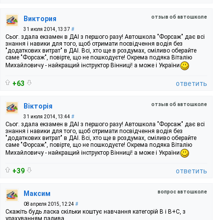
отзыв об автошколе
Виктория
31 июля 2014, 13:37
#
Сьог. здала екзамен в ДАІ з першого разу! Автошкола "Форсаж" дає всі
знання і навики для того, щоб отримати посвідчення водія без
"додаткових витрат" в ДАІ. Всі, хто ще в роздумах, сміливо оберайте
саме "Форсаж", повірте, що не пошкодуєте! Окрема подяка Віталію
Михайловичу - найкращий інструктор Вінниці! а може і України
+63
ответить
отзыв об автошколе
Вікторія
31 июля 2014, 13:44
#
Сьог. здала екзамен в ДАІ з першого разу! Автошкола "Форсаж" дає всі
знання і навики для того, щоб отримати посвідчення водія без
"додаткових витрат" в ДАІ. Всі, хто ще в роздумах, сміливо оберайте
саме "Форсаж", повірте, що не пошкодуєте! Окрема подяка Віталію
Михайловичу - найкращий інструктор Вінниці! а може і України
+39
ответить
вопрос автошколе
Максим
08 апреля 2015, 12:24
#
Скажіть будь ласка скільки коштує навчання категорій В і В+С, з
урахуванням палива.