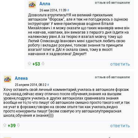
отзыв об автошколе
Алла
26 мая 2014, 11:09
#
Дозвольте втрутитись!!!Я не великий прихильник
автошколи "Форсаж", але я теж не погоджуюсь з оцінкою
інструкторів! У мене практикував водіння Віталій
Михайлович і я можу сказати що таких маневрів мене він
не навчав, навпаки, він вимагав з першого дня їздити на
належному рівні.А за теорію я взагалі мовчу, тому що
Лютий Олександр Іванович мені здається любить свою
роботу і вкладає розумні, толкові знання та принципи
взагалі! Іспит в ДАІ я склала сама, тому в якості
навчання я задоволена! Дякую!!!
+53
ответить
отзыв об автошколе
Алена
25 апреля 2014, 08:32
#
Хочу оставить свой личный комментарий,училась в автошколе форсаж
год назад,сейчас езжу отлично после обучения,знания на высшем
уровне,подруги учились в других автошколах сравнивала знания
вообще не то,то что пишут об автошколе смешно просто такого нет,и так
не учат в форсаже,говорю на своем опыте так как училась,видно
просто конкуренты пишут !)всем советую эту автошколу!прекрасная
школа,обучения и знания))))
+39
ответить