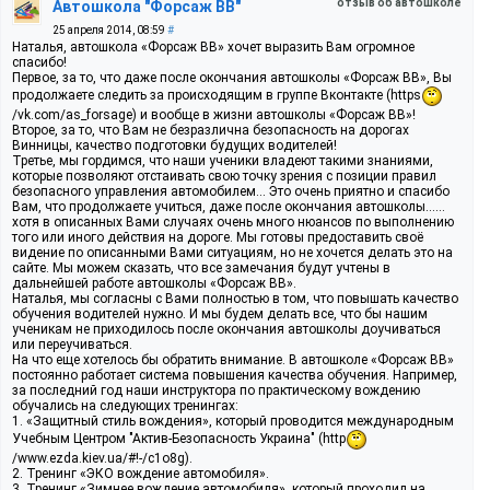
отзыв об автошколе
Автошкола "Форсаж ВВ"
25 апреля 2014, 08:59
#
Наталья, автошкола «Форсаж ВВ» хочет выразить Вам огромное
спасибо!
Первое, за то, что даже после окончания автошколы «Форсаж ВВ», Вы
продолжаете следить за происходящим в группе Вконтакте (https
/vk.com/as_forsage) и вообще в жизни автошколы «Форсаж ВВ»!
Второе, за то, что Вам не безразлична безопасность на дорогах
Винницы, качество подготовки будущих водителей!
Третье, мы гордимся, что наши ученики владеют такими знаниями,
которые позволяют отстаивать свою точку зрения с позиции правил
безопасного управления автомобилем... Это очень приятно и спасибо
Вам, что продолжаете учиться, даже после окончания автошколы……
хотя в описанных Вами случаях очень много нюансов по выполнению
того или иного действия на дороге. Мы готовы предоставить своё
видение по описанными Вами ситуациям, но не хочется делать это на
сайте. Мы можем сказать, что все замечания будут учтены в
дальнейшей работе автошколы «Форсаж ВВ».
Наталья, мы согласны с Вами полностью в том, что повышать качество
обучения водителей нужно. И мы будем делать все, что бы нашим
ученикам не приходилось после окончания автошколы доучиваться
или переучиваться.
На что еще хотелось бы обратить внимание. В автошколе «Форсаж ВВ»
постоянно работает система повышения качества обучения. Например,
за последний год наши инструктора по практическому вождению
обучались на следующих тренингах:
1. «Защитный стиль вождения», который проводится международным
Учебным Центром "Актив-Безопасность Украина" (http
/www.ezda.kiev.ua/#!-/c1o8g).
2. Тренинг «ЭКО вождение автомобиля».
3. Тренинг «Зимнее вождение автомобиля», который проходил на