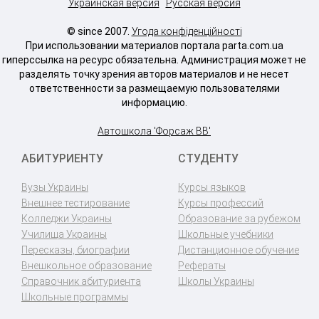
Украинская версия
Русская версия
© since 2007.
Угода конфіденційності
При использовании материалов портала parta.com.ua
гиперссылка на ресурс обязательна. Администрация может не
разделять точку зрения авторов материалов и не несет
ответственности за размещаемую пользователями
информацию.
Автошкола 'Форсаж ВВ'
АБИТУРИЕНТУ
СТУДЕНТУ
Вузы Украины
Курсы языков
Внешнее тестирование
Курсы профессий
Колледжи Украины
Образование за рубежом
Училища Украины
Школьные учебники
Пересказы, биографии
Дистанционное обучение
Внешкольное образование
Рефераты
Справочник абитуриента
Школы Украины
Школьные программы