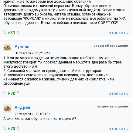
кричал, но в то же время все доходчиво объяснял.
Отличная школа и отличный персонал. Всему обучают легко и
доступно. К каждому клиенту индивидуальный подход. Когда искала
автошколу, долго выбирала, читала отзывы, остановилась на
автошколе "ФОРСАЖ" и нисколечки не пожалела, все работают на УРА,
обучение не дорогое. Всем кто сейчас в поисках, всем СОВЕТУЮ!!
+31
ответить
отзыв об автошколе
Руслан
08 февраля 2017, 21:52
#
1. Кол-во часов вождения не использовано в обещанном кол-ве.
Инструктор говорит: ты проехал данный маршрут в два раза быстрее,
этого достаточно ))
2. Совковый менталитет преподавателей и инструкторов.
У последних еще жестко нарушена психика, каждое занятие
начинается с жалоб на жизнь. Ученик для них как жилетка, или
свободные уши
+70
ответить
вопрос автошколе
Андрей
26 февраля 2017, 09:17
#
А сколько стоит обучение на категорию А?
+73
ответить