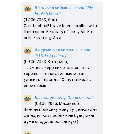
Школа английского языка "My
English World"
(17.06.2023, Acri)
Great school! I have been enrolled with
them since February of this year. For
online learning. As a...
Академия английского языка
"STUDY Academy"
(09.06.2023, Катерина)
Так много хороших отзывов…как
хорошо, что негативные можно
удалить… правда? Хочу написать
свой отзыв...
Языковой центр "ОсвитаПоль"
(08.06.2023, Михайло )
Вивчав польську мову тут, викладач
супер, ніяких проблем не було, мені
дуже сподобалося, дякую:)...