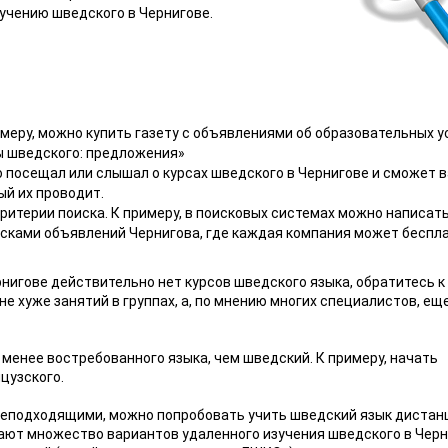
учению шведского в Чернигове.
меру, можно купить газету с объявлениями об образовательных у
ы шведского: предложения»
то посещал или слышал о курсах шведского в Чернигове и сможет 
й их проводит.
критерии поиска. К примеру, в поисковых системах можно написат
осками объявлений Чернигова, где каждая компания может беспл
рнигове действительно нет курсов шведского языка, обратитесь к
 хуже занятий в группах, а, по мнению многих специалистов, еще
 менее востребованного языка, чем шведский. К примеру, начать
цузского.
неподходящими, можно попробовать учить шведский язык дистан
ают множество вариантов удаленного изучения шведского в Черн