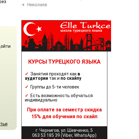
рез
Николаев
дойти
КУРСЫ ТУРЕЦКОГО ЯЗЫКА
✓
Занятия проходят как
в
аудитории
так и
по скайпу
✓
Группы до 5-ти человек
✓
Есть возможность обучаться
индивидуально
При оплате за семестр скидка
15% для обучения по скайп
атьи
г. Чернигов, ул. Шевченко, 5
063 53 185 39 (Viber, WhatsApp)