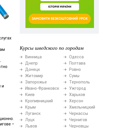
слугах
Курсы шведского по городам
вам
Винница
Одесса
ь
Днепр
Полтава
атно
Донецк
Ровно
Житомир
Сумы
Запорожье
Тернополь
 и
Ивано-Франковск
Ужгород
Киев
Харьков
Кропивницкий
Херсон
Крым
Хмельницкий
Луганск
Черкассы
ционно.
Луцк
Чернигов
игове –
Львов
Черновцы