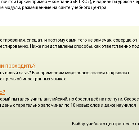
 почтой (яркий пример – компания «ЕШКО»), и варианты уроков че
ые модули, размещенные на сайте учебного центра.
стирования, спешат, и поэтому сами того не замечая, совершают
 тестированию. Ниже представлены способы, как ответственно по
ли проходить?
чить новый язык? В современном мире новые знания открывают
ет речь об иностранных языках.
о?
орый пытался учить английский, но бросил всё на полпути. Скорее
 день старательно запоминал по 10 новых слов и даже научился
Выбор учебного центра: все ст