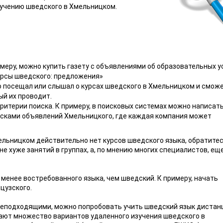
зучению шведского в Хмельницком.
меру, можно купить газету с объявлениями об образовательных у
урсы шведского: предложения»
-то посещал или слышал о курсах шведского в Хмельницком и смож
й их проводит.
критерии поиска. К примеру, в поисковых системах можно написат
осками объявлений Хмельницкого, где каждая компания может
ельницком действительно нет курсов шведского языка, обратитес
 хуже занятий в группах, а, по мнению многих специалистов, еще
 менее востребованного языка, чем шведский. К примеру, начать
цузского.
неподходящими, можно попробовать учить шведский язык дистан
ают множество вариантов удаленного изучения шведского в