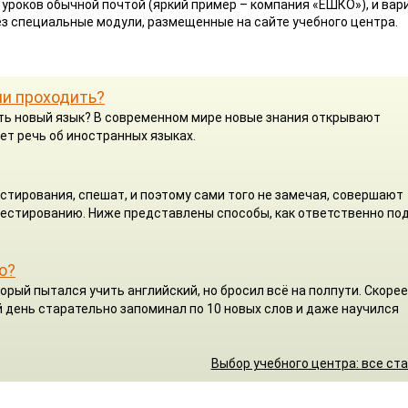
уроков обычной почтой (яркий пример – компания «ЕШКО»), и ва
рез специальные модули, размещенные на сайте учебного центра.
ли проходить?
чить новый язык? В современном мире новые знания открывают
ет речь об иностранных языках.
стирования, спешат, и поэтому сами того не замечая, совершают
 тестированию. Ниже представлены способы, как ответственно по
о?
орый пытался учить английский, но бросил всё на полпути. Скорее
 день старательно запоминал по 10 новых слов и даже научился
Выбор учебного центра: все ст