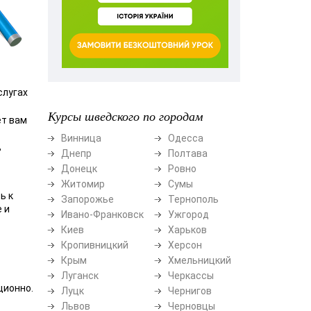
слугах
Курсы шведского по городам
ет вам
Винница
Одесса
ь
Днепр
Полтава
Донецк
Ровно
Житомир
Сумы
ь к
Запорожье
Тернополь
 и
Ивано-Франковск
Ужгород
Киев
Харьков
Кропивницкий
Херсон
Крым
Хмельницкий
Луганск
Черкассы
ционно.
Луцк
Чернигов
Львов
Черновцы