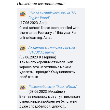
Последние комментарии:
Школа английского языка "My
English World"
(17.06.2023, Acri)
Great school! I have been enrolled with
them since February of this year. For
online learning. As a...
Академия английского языка
"STUDY Academy"
(09.06.2023, Катерина)
Так много хороших отзывов…как
хорошо, что негативные можно
удалить… правда? Хочу написать
свой отзыв...
Языковой центр "ОсвитаПоль"
(08.06.2023, Михайло )
Вивчав польську мову тут, викладач
супер, ніяких проблем не було, мені
дуже сподобалося, дякую:)...