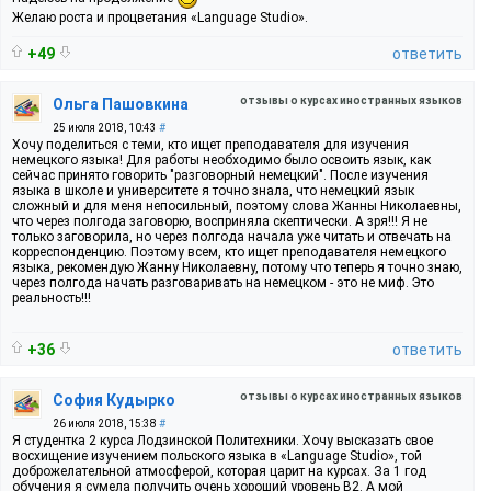
Желаю роста и процветания «Language Studio».
+49
ответить
отзывы о курсах иностранных языков
Ольга Пашовкина
25 июля 2018, 10:43
#
Хочу поделиться с теми, кто ищет преподавателя для изучения
немецкого языка! Для работы необходимо было освоить язык, как
сейчас принято говорить "разговорный немецкий". После изучения
языка в школе и университете я точно знала, что немецкий язык
сложный и для меня непосильный, поэтому слова Жанны Николаевны,
что через полгода заговорю, восприняла скептически. А зря!!! Я не
только заговорила, но через полгода начала уже читать и отвечать на
корреспонденцию. Поэтому всем, кто ищет преподавателя немецкого
языка, рекомендую Жанну Николаевну, потому что теперь я точно знаю,
через полгода начать разговаривать на немецком - это не миф. Это
реальность!!!
+36
ответить
отзывы о курсах иностранных языков
София Кудырко
26 июля 2018, 15:38
#
Я студентка 2 курса Лодзинской Политехники. Хочу высказать свое
восхищение изучением польского языка в «Language Studio», той
доброжелательной атмосферой, которая царит на курсах. За 1 год
обучения я сумела получить очень хороший уровень В2. А мой