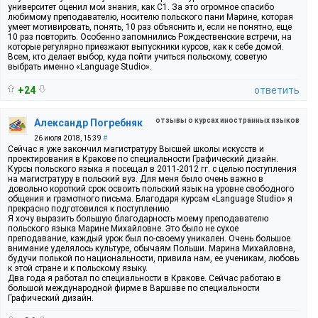
университет оценил мои знания, как С1. За это огромное спасибо
любимому преподавателю, носителю польского пани Марине, которая
умеет мотивировать, понять, 10 раз объяснить и, если не понятно, еще
10 раз повторить. Особенно запомнились Рождественские встречи, на
которые регулярно приезжают выпускники курсов, как к себе домой.
Всем, кто делает выбор, куда пойти учиться польскому, советую
выбрать именно «Language Studio».
+24
ответить
отзывы о курсах иностранных языков
Александр Погребняк
26 июля 2018, 15:39
#
Сейчас я уже закончил магистратуру Высшей школы искусств и
проектирования в Кракове по специальности Графический дизайн.
Курсы польского языка я посещал в 2011-2012 гг. с целью поступления
на магистратуру в польский вуз. Для меня было очень важно в
довольно короткий срок освоить польский язык на уровне свободного
общения и грамотного письма. Благодаря курсам «Language Studio» я
прекрасно подготовился к поступлению.
Я хочу выразить большую благодарность моему преподавателю
польского языка Марине Михайловне. Это было не сухое
преподавание, каждый урок был по-своему уникален. Очень большое
внимание уделялось культуре, обычаям Польши. Марина Михайловна,
будучи полькой по национальности, привила нам, ее ученикам, любовь
к этой стране и к польскому языку.
Два года я работал по специальности в Кракове. Сейчас работаю в
большой международной фирме в Варшаве по специальности
Графический дизайн.