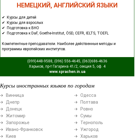
НЕМЕЦКИЙ, АНГЛИЙСКИЙ ЯЗЫКИ
✔ Курсы для детей
✔ Курсы для взрослых
✔ Подготовка к ВНО
✔ Подготовка к DaF, Goethe-Institut, ÖSD, CEFR, IELTS, TOEFL
Компетентные преподаватели. Наиболее действенные методы и
программы европейских институтов.
(099)448-9588, (096) 556-4645, (063)686-4636
Харьков, пр-т Гагарина 41/2, секция 5, оф. 4
www.sprachen.in.ua
Курсы иностранных языков по городам
Винница
Одесса
Днепр
Полтава
Донецк
Ровно
Житомир
Сумы
Запорожье
Тернополь
Ивано-Франковск
Ужгород
Киев
Харьков