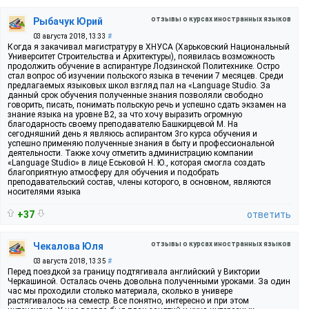
отзывы о курсах иностранных языков
Рыбачук Юрий
03 августа 2018, 13:33
#
Когда я закачивал магистратуру в ХНУСА (Харьковский Национальный
Университет Строительства и Архитектуры), появилась возможность
продолжить обучение в аспирантуре Лодзинской Политехнике. Остро
стал вопрос об изучении польского языка в течении 7 месяцев. Среди
предлагаемых языковых школ взгляд пал на «Language Studio. За
данный срок обучения полученные знания позволяли свободно
говорить, писать, понимать польскую речь и успешно сдать экзамен на
знание языка на уровне В2, за что хочу выразить огромную
благодарность своему преподавателю Башкирцевой М. На
сегодняшний день я являюсь аспирантом 3го курса обучения и
успешно применяю полученные знания в быту и профессиональной
деятельности. Также хочу отметить администрацию компании
«Language Studio» в лице Еськовой Н. Ю., которая смогла создать
благоприятную атмосферу для обучения и подобрать
преподавательский состав, члены которого, в основном, являются
носителями языка
+37
ответить
отзывы о курсах иностранных языков
Чекалова Юля
03 августа 2018, 13:35
#
Перед поездкой за границу подтягивала английский у Виктории
Черкашиной. Осталась очень довольна полученными уроками. За один
час мы проходили столько материала, сколько в универе
растягивалось на семестр. Все понятно, интересно и при этом