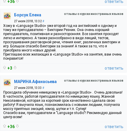
+36
ответить
отзывы о курсах иностранных языков
Борсук Елена
27 июля 2018, 13:32
#
Хожу в «Language Studio» уже второй год на английский к одному и
тому же преподавателю – Виктории Резник. Она очень хороший
преподаватель, позитивная и разносторонняя. Все занятия проходят
легко и интересно. А также разнообразно в виде лекций, тестов,
прослушивания разговорной речи, чтения книг, различных викторин и
игр. Большое спасибо Виктории за знания! А также за то, что я
приобрела много новых друзей.
Приглашаю всех желающих в «Language Studio» на занятия, вам очень
понравится!
+3
ответить
отзывы о курсах иностранных языков
МАРИНА Афанасьева
27 июля 2018, 13:33
#
Проходила обучение немецкому в «Language Studio» . Очень довольна!
В частности, работой преподавателя по немецкому языку, Жанной
Николаевной, которая за короткий срок качественно сделала свою
работу! Я выучила язык, познакомилась с новыми людьми, получила
массу приятных эмоций, юмор, шутки и т.п. Супер!
Спасибо вам, преподаватели и "Language studio"! Рекомендую данный
центр всем!
+36
ответить