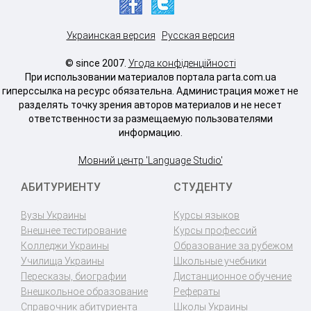
Украинская версия
Русская версия
© since 2007.
Угода конфіденційності
При использовании материалов портала parta.com.ua
гиперссылка на ресурс обязательна. Администрация может не
разделять точку зрения авторов материалов и не несет
ответственности за размещаемую пользователями
информацию.
Мовний центр 'Language Studio'
АБИТУРИЕНТУ
СТУДЕНТУ
Вузы Украины
Курсы языков
Внешнее тестирование
Курсы профессий
Колледжи Украины
Образование за рубежом
Училища Украины
Школьные учебники
Пересказы, биографии
Дистанционное обучение
Внешкольное образование
Рефераты
Справочник абитуриента
Школы Украины