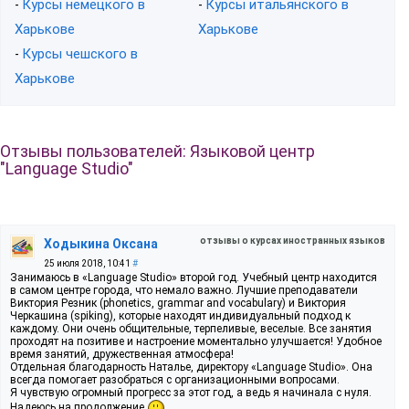
Курсы немецкого в
Курсы итальянского в
-
-
Харькове
Харькове
Курсы чешского в
-
Харькове
Отзывы пользователей: Языковой центр
"Language Studio"
отзывы о курсах иностранных языков
Ходыкина Оксана
25 июля 2018, 10:41
#
Занимаюсь в «Language Studio» второй год. Учебный центр находится
в самом центре города, что немало важно. Лучшие преподаватели
Виктория Резник (phonetics, grammar and vocabulary) и Виктория
Черкашина (spiking), которые находят индивидуальный подход к
каждому. Они очень общительные, терпеливые, веселые. Все занятия
проходят на позитиве и настроение моментально улучшается! Удобное
время занятий, дружественная атмосфера!
Отдельная благодарность Наталье, директору «Language Studio». Она
всегда помогает разобраться с организационными вопросами.
Я чувствую огромный прогресс за этот год, а ведь я начинала с нуля.
Надеюсь на продолжение