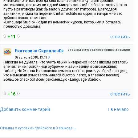
интенсивно. У нас всегда был план занятий и куча интересных
материалов, поэтому ни одной минуты занятий не было потрачено на
пустые разговоры (как бывало у других репетиторов). Благодаря
занятиям, я смогла перейти с intermediate на upper, и теперь мне это
действительно помогает.
«Language Studio» - одни из немногих курсов, которыми я осталась
полностью довольна
+11
ответить
отзывы о курсах иностранных языков
Екатерина Скриплен0к
09 августа 2018, 13:13
#
Никогда не думала, что учить языки интересно! После школы осталось
впечатление постоянной зубрежки и заучивания всевозможных
таблиц. Но Жанна Николаевна сумела так построить учебный процесс,
что немецкий язык запоминался быстро, легко, а главное весело)
Большое спасибо! Всем рекомендую «Language Studio».
+16
ответить
Добавить комментарий
↑ в начало
Отзывы о курсах английского в Харькове →