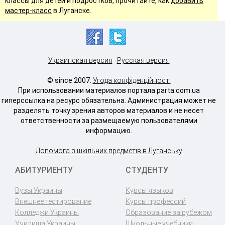
классы для детей и подростков, прочитайте, как
добавить
мастер-класс
в Луганске.
Украинская версия
Русская версия
© since 2007.
Угода конфіденційності
При использовании материалов портала parta.com.ua
гиперссылка на ресурс обязательна. Администрация может не
разделять точку зрения авторов материалов и не несет
ответственности за размещаемую пользователями
информацию.
Допомога з шкільних предметів в Луганську
АБИТУРИЕНТУ
СТУДЕНТУ
Вузы Украины
Курсы языков
Внешнее тестирование
Курсы профессий
Колледжи Украины
Образование за рубежом
Училища Украины
Школьные учебники