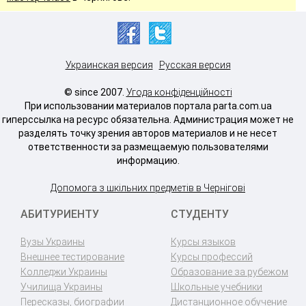
Украинская версия
Русская версия
© since 2007.
Угода конфіденційності
При использовании материалов портала parta.com.ua
гиперссылка на ресурс обязательна. Администрация может не
разделять точку зрения авторов материалов и не несет
ответственности за размещаемую пользователями
информацию.
Допомога з шкільних предметів в Чернігові
АБИТУРИЕНТУ
СТУДЕНТУ
Вузы Украины
Курсы языков
Внешнее тестирование
Курсы профессий
Колледжи Украины
Образование за рубежом
Училища Украины
Школьные учебники
Пересказы, биографии
Дистанционное обучение